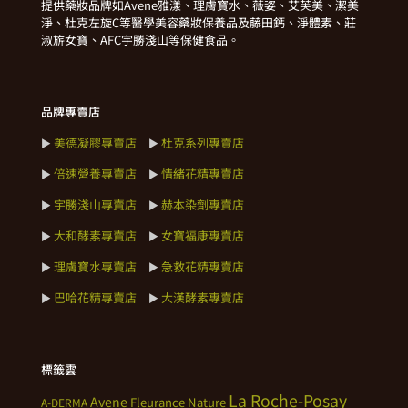
提供藥妝品牌如Avene雅漾、理膚寶水、薇姿、艾芙美、潔美
淨、杜克左旋C等醫學美容藥妝保養品及藤田鈣、淨體素、莊
淑旂女寶、AFC宇勝淺山等保健食品。
品牌專賣店
美德凝膠專賣店
杜克系列專賣店
►
►
倍速營養專賣店
情緒花精專賣店
►
►
宇勝淺山專賣店
赫本染劑專賣店
►
►
大和酵素專賣店
女寶福康專賣店
►
►
理膚寶水專賣店
急救花精專賣店
►
►
巴哈花精專賣店
大漢酵素專賣店
►
►
標籤雲
La Roche-Posay
Avene
Fleurance Nature
A-DERMA