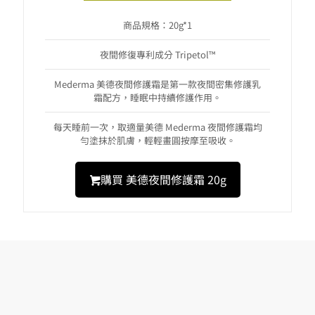
商品規格：20g*1
夜間修復專利成分 Tripetol™
Mederma 美德夜間修護霜是第一款夜間密集修護乳
霜配方，睡眠中持續修護作用。
每天睡前一次，取適量美德 Mederma 夜間修護霜均
勻塗抹於肌膚，輕輕畫圓按摩至吸收。
購買 美德夜間修護霜 20g