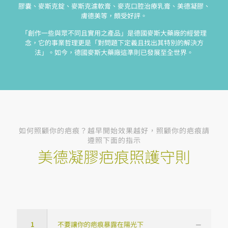
膠囊、麥斯克錠、麥斯克濾軟膏、麥克口腔治療乳膏、美德凝膠、
膚德美等，頗受好評。
「創作一些與眾不同且實用之產品」是德國麥斯大藥廠的經營理
念，它的事業哲理更是「對問題下定義且找出其特別的解決方
法」。如今，德國麥斯大藥廠這準則已發展至全世界。
如何照顧你的疤痕？越早開始效果越好，照顧你的疤痕請
遵照下面的指示
美德凝膠疤痕照護守則
1
不要讓你的疤痕暴露在陽光下