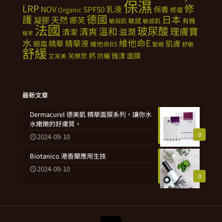
保濕
修
LRP
NOV
SPF50
乳液
保養
Organic
修復
德國
護
日本
天然
凝膠
娜芙
敏感
有機
敏弱肌
敏感肌
法國
玻尿酸
溫和
理膚寶
清爽
滋潤
清潔
植萃
水
維他命E
精華
精華液
肌膚
眼霜
維他命B5
緊緻
舒敏
舒緩
鈣
雅漾
面膜
芙樂思
防曬
艾芙美
最新文章
Dermacurel 德美凱 精華面膜系列，讓你水
水嫩嫩的好膚質。
0
2024-09-10
Biotanico 港香蘭應用生技
2024-09-10
0