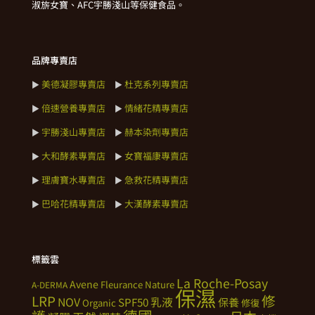
淑旂女寶、AFC宇勝淺山等保健食品。
品牌專賣店
美德凝膠專賣店
杜克系列專賣店
►
►
倍速營養專賣店
情緒花精專賣店
►
►
宇勝淺山專賣店
赫本染劑專賣店
►
►
大和酵素專賣店
女寶福康專賣店
►
►
理膚寶水專賣店
急救花精專賣店
►
►
巴哈花精專賣店
大漢酵素專賣店
►
►
標籤雲
La Roche-Posay
Avene
Fleurance Nature
A-DERMA
保濕
修
LRP
NOV
SPF50
乳液
保養
Organic
修復