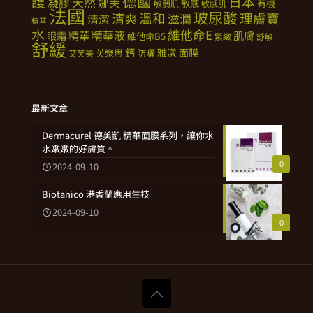
德國
護
日本
天然
凝膠
娜芙
敏感
有機
敏弱肌
敏感肌
法國
玻尿酸
溫和
理膚寶
清爽
滋潤
清潔
植萃
水
維他命E
精華
精華液
肌膚
眼霜
維他命B5
緊緻
舒敏
舒緩
鈣
雅漾
面膜
芙樂思
防曬
艾芙美
最新文章
Dermacurel 德美凱 精華面膜系列，讓你水
水嫩嫩的好膚質。
0
2024-09-10
Biotanico 港香蘭應用生技
2024-09-10
0