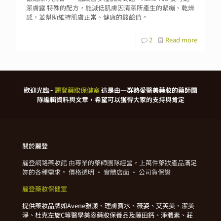
潔膚露 特殊的配方，能減低肌膚因清潔所產生的緊繃、乾燥
感，並幫助維持肌膚正常、健康的酸鹼值。
2
Read more
歡迎光臨~
麗登藥妝保健室
這是由一群熱愛醫美藥妝的藥師團
隊編輯資料與文章，希望可以獲得大家的支持與肯定
關於麗登
麗登網路藥妝館 由專業的藥師團隊經營，上萬件藥妝產品滿足
妳的各種需求。 價格透明 · 實體店面 · 公司貨保證
麗登藥妝保健室
提供藥妝品牌如Avene雅漾、理膚寶水、薇姿、艾芙美、潔美
淨、杜克左旋C等醫學美容藥妝保養品及藤田鈣、淨體素、莊