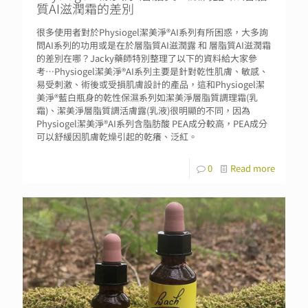
質AI滋潤霜的差別
很多使用者對於Physiogel潔美淨®AI系列有所困惑，大多詢
問AI系列的功用或是在於層脂質AI滋潤露 和 層脂質AI滋潤霜
的差別在哪？Jacky藥師特別整理了以下的資料給大家參
考…Physiogel潔美淨®AI系列主要是針對乾性肌膚、敏感、
易受刺激、術後或受損肌膚設計的產品，這和Physiogel潔
美淨®藍白瓶身的乾性保濕系列如潔美淨層脂質調理霜(乳
霜)、潔美淨層脂質調活膚露(乳液)很明顯的不同，因為
Physiogel潔美淨®AI系列含脂肪酸 PEA成分較高，PEA成分
可以舒緩因肌膚乾燥引起的乾癢、泛紅。
0
Read more