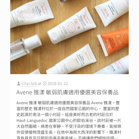
cityclub
at
2018-01-22
Avene 雅漾 敏弱肌膚適用優選美容保養品
Avene 雅漾 敏弱肌膚適用優選美容保養品 Avene 雅漾，豐
富的歷史 雅漾村位於一座自然國家公園的中心。 豐富的歷
史起源於南法一個小村莊。這座美好而古老的村莊位於
Haut-Languedoc 國家公園中心的歐伯溪谷。該村莊被一片
大自然圍繞，病患在寧靜、不受汙染的環境下療養。氣候條
件促使植物茂盛生長，在地中海與大西洋的影響下，雅漾村
享有具充足日照的完美平衡氣候。 不過讓我們細說從頭….