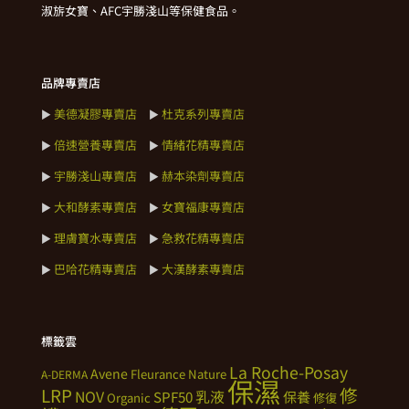
淑旂女寶、AFC宇勝淺山等保健食品。
品牌專賣店
美德凝膠專賣店
杜克系列專賣店
►
►
倍速營養專賣店
情緒花精專賣店
►
►
宇勝淺山專賣店
赫本染劑專賣店
►
►
大和酵素專賣店
女寶福康專賣店
►
►
理膚寶水專賣店
急救花精專賣店
►
►
巴哈花精專賣店
大漢酵素專賣店
►
►
標籤雲
La Roche-Posay
Avene
Fleurance Nature
A-DERMA
保濕
修
LRP
NOV
SPF50
乳液
保養
Organic
修復