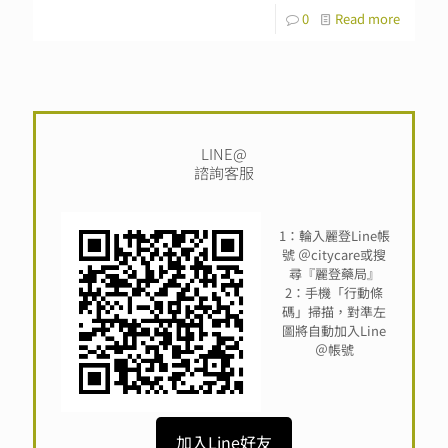
0
Read more
LINE@
諮詢客服
1：輪入麗登Line帳
號 ＠citycare或搜
尋『麗登藥局』
2：手機「行動條
碼」掃描，對準左
圖將自動加入Line
＠帳號
加入Line好友