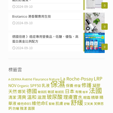
0
2024-09-10
Biotanico 港香蘭應用生技
2024-09-10
0
德國倍速 》癌症專用營養品，低醣、優脂、高
蛋白黃金比例配方
0
2024-09-10
標籤雲
LRP
La Roche-Posay
Avene
Fleurance Nature
A-DERMA
保濕
修護
NOV
SPF50
乳液
保養
凝膠
Organic
修復
法國
德國
日本
天然
娜芙
敏感
有機
敏弱肌
敏感肌
植萃
玻尿酸
溫和
理膚寶水
清爽
滋潤
清潔
精華
精
眼霜
舒緩
維他命E
華液
肌膚
維他命B5
芙樂思
緊緻
舒敏
艾芙美
鈣
雅漾
面膜
防曬