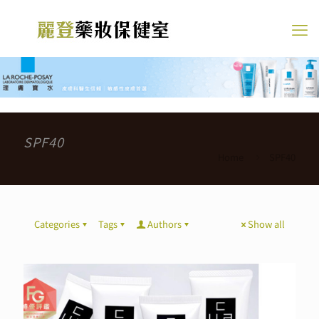
SPF40
Home
SPF40
Categories
Tags
Authors
Show all