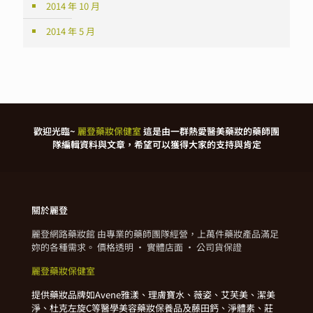
2014 年 10 月
2014 年 5 月
歡迎光臨~
麗登藥妝保健室
這是由一群熱愛醫美藥妝的藥師團
隊編輯資料與文章，希望可以獲得大家的支持與肯定
關於麗登
麗登網路藥妝館 由專業的藥師團隊經營，上萬件藥妝產品滿足
妳的各種需求。 價格透明 · 實體店面 · 公司貨保證
麗登藥妝保健室
提供藥妝品牌如Avene雅漾、理膚寶水、薇姿、艾芙美、潔美
淨、杜克左旋C等醫學美容藥妝保養品及藤田鈣、淨體素、莊