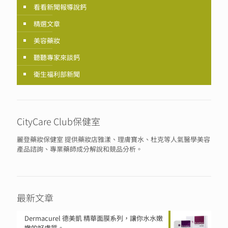
看看新聞報導說鈣
精選文章
美容藥妝
聽聽專家來談鈣
衛生福利部新聞
CityCare Club保健室
麗登藥妝保健室 提供藥妝店雅漾、理膚寶水、杜克等人氣醫學美容
產品諮詢、專業藥師成分解說和競品分析。
最新文章
Dermacurel 德美凱 精華面膜系列，讓你水水嫩
嫩的好膚質。