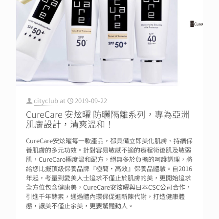
cityclub
at
2019-09-22
CureCare 安炫曜 防曬隔離系列，專為亞洲
肌膚設計，清爽溫和！
CureCare安炫曜每一款產品，都具備立即美化肌膚、持續保
養肌膚的多元功效。針對容易敏感不適的療程術後肌及敏弱
肌，CureCare極度溫和配方，絕無多於負擔的呵護調理，將
給您比擬頂級保養品牌『極簡‧高效』保養品體驗。自2016
年起，考量到愛美人士追求不僅止於肌膚的美，更開始追求
全方位包含健康美，CureCare安炫曜與日本CSC公司合作，
引進千年酵素，通過體內環保促進新陳代謝，打造健康體
態，讓美不僅止余美，更要驚豔動人。