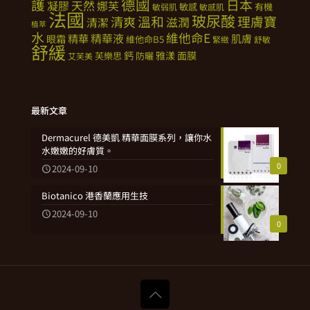
德國
護
日本
天然
凝膠
娜芙
敏感
有機
敏弱肌
敏感肌
法國
玻尿酸
溫和
理膚寶
清爽
滋潤
清潔
植萃
水
維他命E
精華
精華液
肌膚
眼霜
維他命B5
緊緻
舒敏
舒緩
鈣
雅漾
面膜
芙樂思
防曬
艾芙美
最新文章
Dermacurel 德美凱 精華面膜系列，讓你水
水嫩嫩的好膚質。
0
2024-09-10
Biotanico 港香蘭應用生技
2024-09-10
0