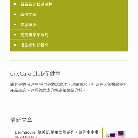
看看新聞報導說鈣
精選文章
美容藥妝
聽聽專家來談鈣
衛生福利部新聞
CityCare Club保健室
麗登藥妝保健室 提供藥妝店雅漾、理膚寶水、杜克等人氣醫學美容
產品諮詢、專業藥師成分解說和競品分析。
最新文章
Dermacurel 德美凱 精華面膜系列，讓你水水嫩
嫩的好膚質。