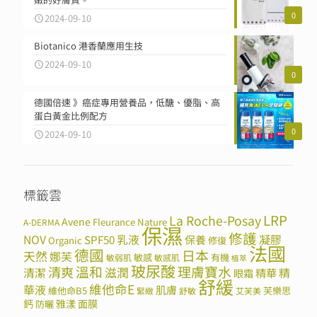
0
2024-09-10
Biotanico 港香蘭應用生技
2024-09-10
0
德國倍速 》癌症專用營養品，低醣、優脂、高
蛋白黃金比例配方
0
2024-09-10
標籤雲
LRP
La Roche-Posay
Avene
Fleurance Nature
A-DERMA
保濕
修護
NOV
SPF50
乳液
保養
凝膠
Organic
修復
法國
德國
日本
天然
娜芙
敏感
有機
敏弱肌
敏感肌
植萃
玻尿酸
溫和
理膚寶水
清爽
滋潤
清潔
精華
精
眼霜
舒緩
維他命E
華液
肌膚
維他命B5
芙樂思
緊緻
舒敏
艾芙美
鈣
雅漾
面膜
防曬