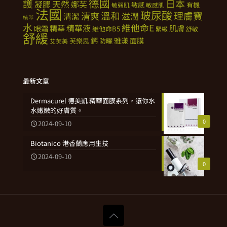
德國
護
日本
天然
凝膠
娜芙
敏感
有機
敏弱肌
敏感肌
法國
玻尿酸
溫和
理膚寶
清爽
滋潤
清潔
植萃
水
維他命E
精華
精華液
肌膚
眼霜
維他命B5
緊緻
舒敏
舒緩
鈣
雅漾
面膜
芙樂思
防曬
艾芙美
最新文章
Dermacurel 德美凱 精華面膜系列，讓你水
水嫩嫩的好膚質。
0
2024-09-10
Biotanico 港香蘭應用生技
2024-09-10
0