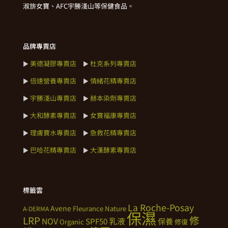
淑旂女寶、AFC宇勝淺山等保健食品。
品牌專賣店
美德凝膠專賣店
杜克系列專賣店
►
►
倍速營養專賣店
情緒花精專賣店
►
►
宇勝淺山專賣店
赫本染劑專賣店
►
►
大和酵素專賣店
女寶福康專賣店
►
►
理膚寶水專賣店
急救花精專賣店
►
►
巴哈花精專賣店
大漢酵素專賣店
►
►
標籤雲
La Roche-Posay
Avene
Fleurance Nature
A-DERMA
保濕
修
LRP
NOV
SPF50
乳液
保養
Organic
修復