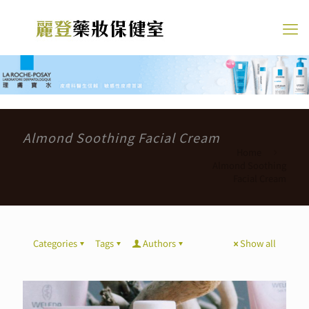
Almond Soothing Facial Cream
Home
Almond Soothing
Facial Cream
Categories
Tags
Authors
Show all