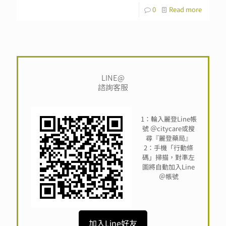
0
Read more
LINE@
諮詢客服
1：輪入麗登Line帳
號 ＠citycare或搜
尋『麗登藥局』
2：手機「行動條
碼」掃描，對準左
圖將自動加入Line
＠帳號
加入Line好友