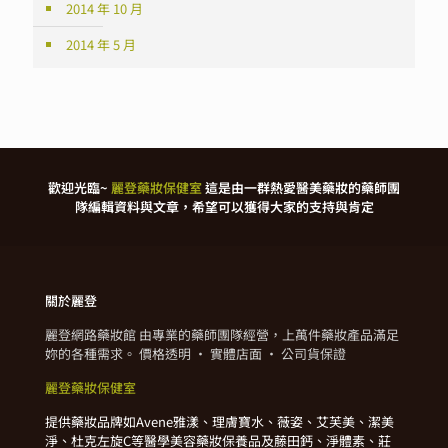
2014 年 10 月
2014 年 5 月
歡迎光臨~
麗登藥妝保健室
這是由一群熱愛醫美藥妝的藥師團
隊編輯資料與文章，希望可以獲得大家的支持與肯定
關於麗登
麗登網路藥妝館 由專業的藥師團隊經營，上萬件藥妝產品滿足
妳的各種需求。 價格透明 · 實體店面 · 公司貨保證
麗登藥妝保健室
提供藥妝品牌如Avene雅漾、理膚寶水、薇姿、艾芙美、潔美
淨、杜克左旋C等醫學美容藥妝保養品及藤田鈣、淨體素、莊