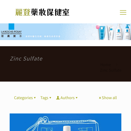
Zinc Sulfate
Home
Zinc Sulfate
Categories
Tags
Authors
Show all