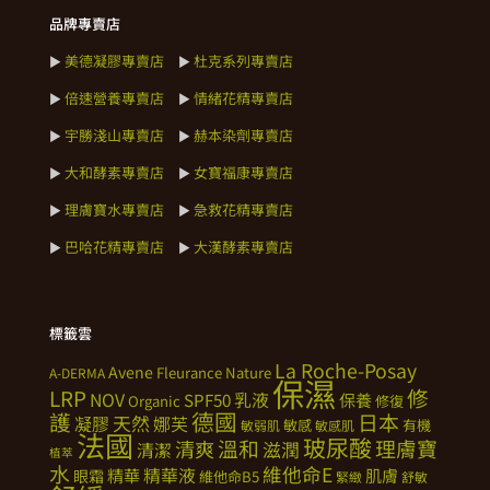
品牌專賣店
美德凝膠專賣店
杜克系列專賣店
►
►
倍速營養專賣店
情緒花精專賣店
►
►
宇勝淺山專賣店
赫本染劑專賣店
►
►
大和酵素專賣店
女寶福康專賣店
►
►
理膚寶水專賣店
急救花精專賣店
►
►
巴哈花精專賣店
大漢酵素專賣店
►
►
標籤雲
La Roche-Posay
Avene
Fleurance Nature
A-DERMA
保濕
修
LRP
NOV
SPF50
乳液
保養
Organic
修復
德國
護
日本
天然
凝膠
娜芙
敏感
有機
敏弱肌
敏感肌
法國
玻尿酸
溫和
理膚寶
清爽
滋潤
清潔
植萃
水
維他命E
精華
精華液
肌膚
眼霜
維他命B5
緊緻
舒敏