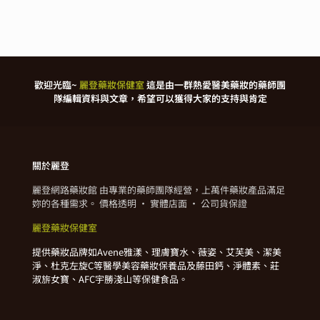
歡迎光臨~
麗登藥妝保健室
這是由一群熱愛醫美藥妝的藥師團
隊編輯資料與文章，希望可以獲得大家的支持與肯定
關於麗登
麗登網路藥妝館 由專業的藥師團隊經營，上萬件藥妝產品滿足
妳的各種需求。 價格透明 · 實體店面 · 公司貨保證
麗登藥妝保健室
提供藥妝品牌如Avene雅漾、理膚寶水、薇姿、艾芙美、潔美
淨、杜克左旋C等醫學美容藥妝保養品及藤田鈣、淨體素、莊
淑旂女寶、AFC宇勝淺山等保健食品。