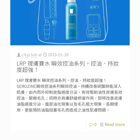
cityclub
at
2019-01-28
LRP 理膚寶水 瞬效控油系列，控油、持妝
度超強！
LRP 理膚寶水 瞬效控油系列，控油、持妝度超強！
SEROZINC瞬效控油系列瞬效控油‧持續改善硫酸鋅能深入
肌膚，由內而外抑制皮脂過度分泌。有效幫助油性皮膚長效
控油、緊緻毛孔；同時亦具備舒緩修復作用，即時改善皮膚
油脂過度分泌、面部油光現象以及毛孔粗大現象。長期使
用，更能預防油脂阻塞毛孔而造成之油性肌膚問題。
0
Read more