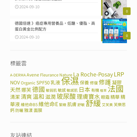
2024-09-10
0
德國倍速 》癌症專用營養品，低醣、優脂、高
蛋白黃金比例配方
0
2024-09-10
標籤雲
LRP
La Roche-Posay
Avene
Fleurance Nature
A-DERMA
保濕
修護
NOV
SPF50
乳液
保養
凝膠
Organic
修復
法國
德國
日本
天然
娜芙
敏感
有機
敏弱肌
敏感肌
植萃
玻尿酸
溫和
理膚寶水
清爽
滋潤
清潔
精華
精
眼霜
舒緩
維他命E
華液
肌膚
維他命B5
芙樂思
緊緻
舒敏
艾芙美
鈣
雅漾
面膜
防曬
友站連結