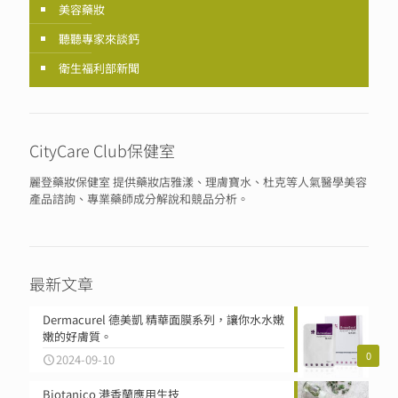
美容藥妝
聽聽專家來談鈣
衛生福利部新聞
CityCare Club保健室
麗登藥妝保健室 提供藥妝店雅漾、理膚寶水、杜克等人氣醫學美容
產品諮詢、專業藥師成分解說和競品分析。
最新文章
Dermacurel 德美凱 精華面膜系列，讓你水水嫩
嫩的好膚質。
0
2024-09-10
Biotanico 港香蘭應用生技