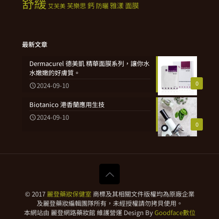
舒緩
鈣
雅漾
面膜
芙樂思
防曬
艾芙美
最新文章
Dermacurel 德美凱 精華面膜系列，讓你水
水嫩嫩的好膚質。
0
2024-09-10
Biotanico 港香蘭應用生技
2024-09-10
0
© 2017
麗登藥妝保健室
商標及其相關文件版權均為原廠企業
及麗登藥妝編輯團隊所有，未經授權請勿拷貝使用。
本網站由 麗登網路藥妝館 維護營運 Design By
Goodface數位