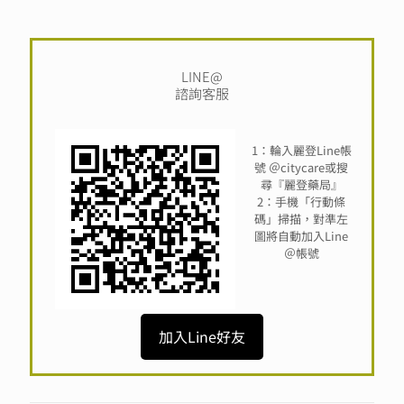
LINE@
諮詢客服
1：輪入麗登Line帳
號 ＠citycare或搜
尋『麗登藥局』
2：手機「行動條
碼」掃描，對準左
圖將自動加入Line
＠帳號
加入Line好友