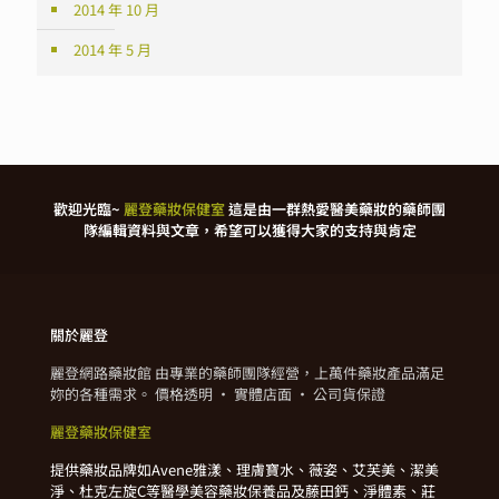
2014 年 10 月
2014 年 5 月
歡迎光臨~
麗登藥妝保健室
這是由一群熱愛醫美藥妝的藥師團
隊編輯資料與文章，希望可以獲得大家的支持與肯定
關於麗登
麗登網路藥妝館 由專業的藥師團隊經營，上萬件藥妝產品滿足
妳的各種需求。 價格透明 · 實體店面 · 公司貨保證
麗登藥妝保健室
提供藥妝品牌如Avene雅漾、理膚寶水、薇姿、艾芙美、潔美
淨、杜克左旋C等醫學美容藥妝保養品及藤田鈣、淨體素、莊