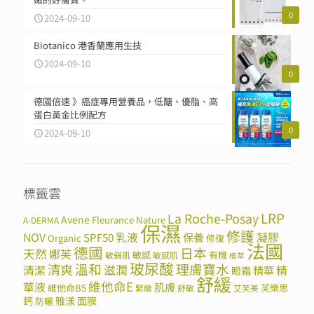
0
2024-09-10
Biotanico 港香蘭應用生技
2024-09-10
0
德國倍速 》癌症專用營養品，低醣、優脂、高
蛋白黃金比例配方
0
2024-09-10
標籤雲
LRP
La Roche-Posay
Avene
Fleurance Nature
A-DERMA
保濕
修護
NOV
SPF50
乳液
保養
凝膠
Organic
修復
法國
德國
日本
天然
娜芙
敏感
有機
敏弱肌
敏感肌
植萃
玻尿酸
溫和
理膚寶水
清爽
滋潤
清潔
精華
精
眼霜
舒緩
維他命E
華液
肌膚
維他命B5
芙樂思
緊緻
舒敏
艾芙美
鈣
雅漾
面膜
防曬