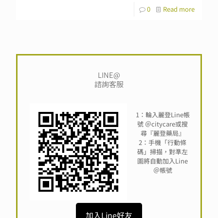
0
Read more
LINE@
諮詢客服
1：輪入麗登Line帳
號 ＠citycare或搜
尋『麗登藥局』
2：手機「行動條
碼」掃描，對準左
圖將自動加入Line
＠帳號
加入Line好友