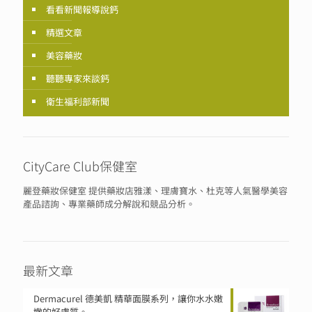
看看新聞報導說鈣
精選文章
美容藥妝
聽聽專家來談鈣
衛生福利部新聞
CityCare Club保健室
麗登藥妝保健室 提供藥妝店雅漾、理膚寶水、杜克等人氣醫學美容
產品諮詢、專業藥師成分解說和競品分析。
最新文章
Dermacurel 德美凱 精華面膜系列，讓你水水嫩
嫩的好膚質。