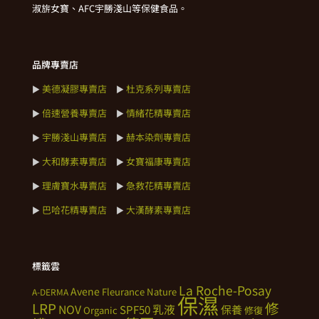
淑旂女寶、AFC宇勝淺山等保健食品。
品牌專賣店
美德凝膠專賣店
杜克系列專賣店
►
►
倍速營養專賣店
情緒花精專賣店
►
►
宇勝淺山專賣店
赫本染劑專賣店
►
►
大和酵素專賣店
女寶福康專賣店
►
►
理膚寶水專賣店
急救花精專賣店
►
►
巴哈花精專賣店
大漢酵素專賣店
►
►
標籤雲
La Roche-Posay
Avene
Fleurance Nature
A-DERMA
保濕
修
LRP
NOV
SPF50
乳液
保養
Organic
修復