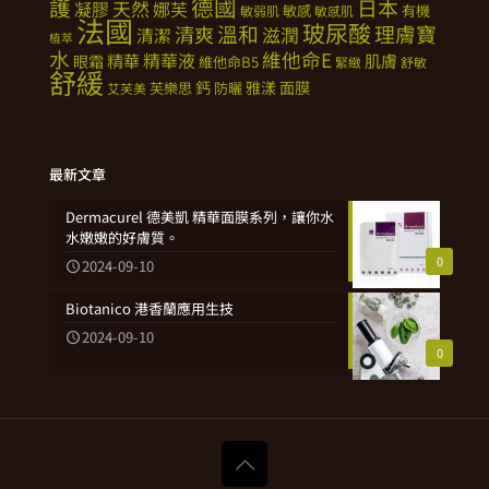
德國
護
日本
天然
凝膠
娜芙
敏感
有機
敏弱肌
敏感肌
法國
玻尿酸
溫和
理膚寶
清爽
滋潤
清潔
植萃
水
維他命E
精華
精華液
肌膚
眼霜
維他命B5
緊緻
舒敏
舒緩
鈣
雅漾
面膜
芙樂思
防曬
艾芙美
最新文章
Dermacurel 德美凱 精華面膜系列，讓你水
水嫩嫩的好膚質。
0
2024-09-10
Biotanico 港香蘭應用生技
2024-09-10
0