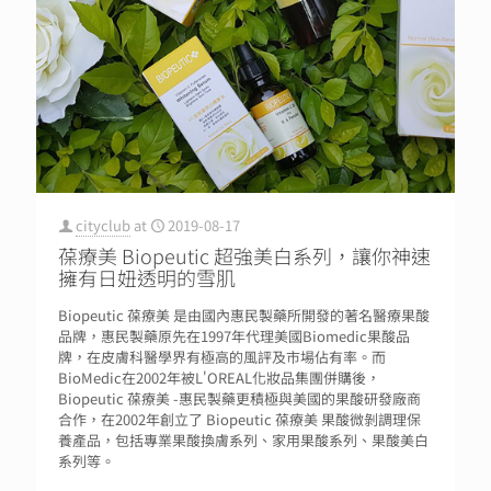
cityclub
at
2019-08-17
葆療美 Biopeutic 超強美白系列，讓你神速
擁有日妞透明的雪肌
Biopeutic 葆療美 是由國內惠民製藥所開發的著名醫療果酸
品牌，惠民製藥原先在1997年代理美國Biomedic果酸品
牌，在皮膚科醫學界有極高的風評及市場佔有率。而
BioMedic在2002年被L'OREAL化妝品集團併購後，
Biopeutic 葆療美 -惠民製藥更積極與美國的果酸研發廠商
合作，在2002年創立了 Biopeutic 葆療美 果酸微剝調理保
養產品，包括專業果酸換膚系列、家用果酸系列、果酸美白
系列等。