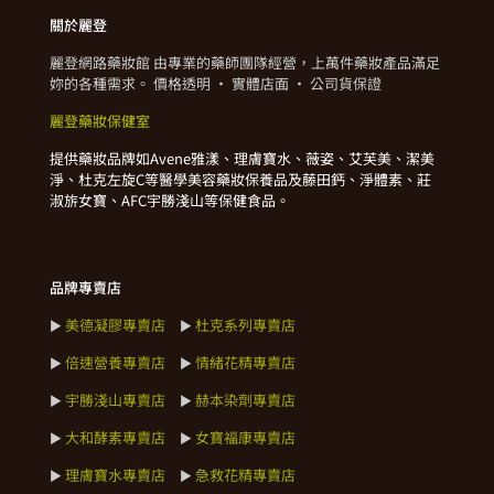
關於麗登
麗登網路藥妝館 由專業的藥師團隊經營，上萬件藥妝產品滿足
妳的各種需求。 價格透明 · 實體店面 · 公司貨保證
麗登藥妝保健室
提供藥妝品牌如Avene雅漾、理膚寶水、薇姿、艾芙美、潔美
淨、杜克左旋C等醫學美容藥妝保養品及藤田鈣、淨體素、莊
淑旂女寶、AFC宇勝淺山等保健食品。
品牌專賣店
美德凝膠專賣店
杜克系列專賣店
►
►
倍速營養專賣店
情緒花精專賣店
►
►
宇勝淺山專賣店
赫本染劑專賣店
►
►
大和酵素專賣店
女寶福康專賣店
►
►
理膚寶水專賣店
急救花精專賣店
►
►