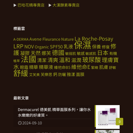
巴哈花精專賣店
大漢酵素專賣店
►
►
標籤雲
La Roche-Posay
Avene
Fleurance Nature
A-DERMA
保濕
修
LRP
NOV
SPF50
乳液
保養
Organic
修復
德國
護
日本
天然
凝膠
娜芙
敏感
有機
敏弱肌
敏感肌
法國
玻尿酸
溫和
理膚寶
清爽
滋潤
清潔
植萃
水
維他命E
精華
精華液
肌膚
眼霜
維他命B5
緊緻
舒敏
舒緩
鈣
雅漾
面膜
芙樂思
防曬
艾芙美
最新文章
Dermacurel 德美凱 精華面膜系列，讓你水
水嫩嫩的好膚質。
0
2024-09-10