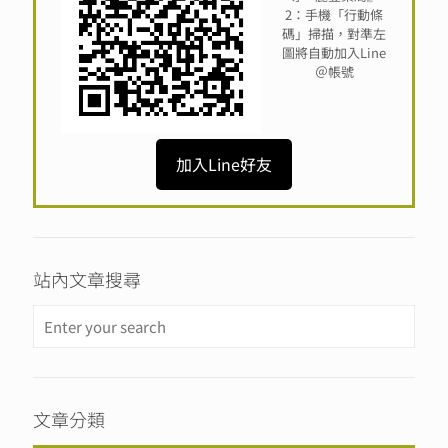
2：手機「行動條
碼」掃描，對準左
圖將自動加入Line
＠帳號
加入Line好友
站內文章搜尋
文章分類