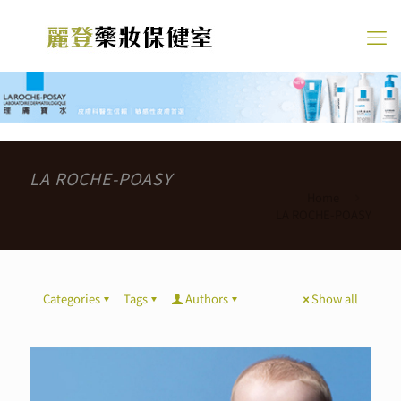
LA ROCHE-POASY
Home
LA ROCHE-POASY
Categories
Tags
Authors
Show all