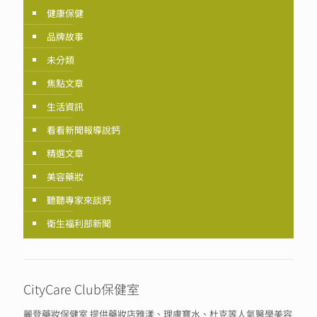
健康保健
品牌故事
未分類
焦點文章
生活資訊
看看新聞報導說鈣
精選文章
美容藥妝
聽聽專家來談鈣
衛生福利部新聞
CityCare Club保健室
麗登藥妝保健室 提供藥妝店雅漾、理膚寶水、杜克等人氣醫學美容