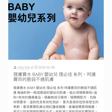
cityclub
at
2018-02-08
理膚寶水 BABY 嬰幼兒 理必佳 系列，呵護
寶貝的脆弱不適肌膚
理膚寶水 BABY 嬰幼兒 理必佳 系列 呵護寶貝的脆弱不適肌
膚 無論針對一般或脆弱的嬰幼兒肌膚，皆必須慎選單純+溫
和+有效的護膚產品。極嚴格成分選用、極精簡配方、包裝
材質要求、溫和性及有效性測試。 夏天是濕疹症狀易發生的
季節，看見寶寶肌膚出現紅腫或搔癢，會讓爸媽覺得擔憂，
若可以找到理想的預防方式，就能減少濕疹症狀反覆發作，