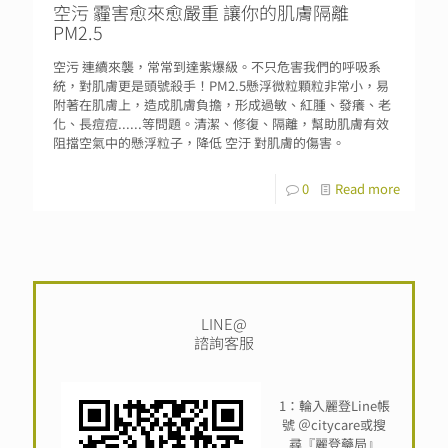
空污 霾害愈來愈嚴重 讓你的肌膚隔離
PM2.5
空污 連續來襲，常常到達紫爆級。不只危害我們的呼吸系
統，對肌膚更是頭號殺手！PM2.5懸浮微粒顆粒非常小，易
附著在肌膚上，造成肌膚負擔，形成過敏、紅腫、發癢、老
化、長痘痘......等問題。清潔、修復、隔離，幫助肌膚有效
阻擋空氣中的懸浮粒子，降低 空汙 對肌膚的傷害。
0
Read more
LINE@
諮詢客服
1：輪入麗登Line帳
號 ＠citycare或搜
尋『麗登藥局』