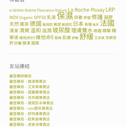
LRP
La Roche-Posay
Avene
Fleurance Nature
A-DERMA
保濕
修護
NOV
SPF50
乳液
保養
凝膠
Organic
修復
法國
德國
日本
天然
娜芙
敏感
有機
敏弱肌
敏感肌
植萃
玻尿酸
溫和
理膚寶水
清爽
滋潤
清潔
精華
精
眼霜
舒緩
維他命E
華液
肌膚
維他命B5
芙樂思
緊緻
舒敏
艾芙美
鈣
雅漾
面膜
防曬
友站連結
麗登藥師藥局
麗登藥局 – 雅漾專賣店
麗登藥局 – 艾芙美專賣店
麗登藥局 – 蔻蘿蘭專賣店
麗登藥局 – 克奈圃專賣店
麗登藥局 – 薇霓肌本專賣店
麗登藥局 – nov娜芙專賣店
麗登藥局 – 舒特膚專賣店
麗登藥局 – 歐希施專賣店
麗登藥局 – 潔美淨專賣店