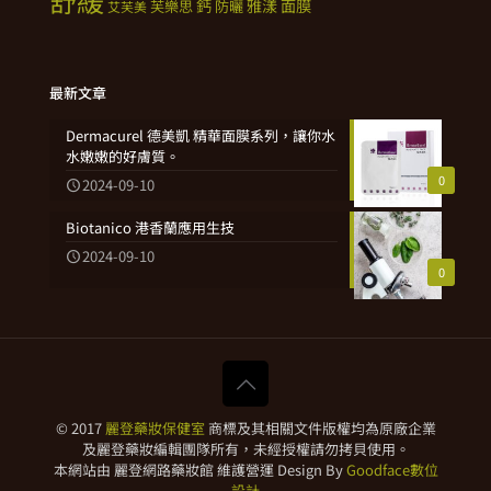
鈣
雅漾
面膜
芙樂思
防曬
艾芙美
最新文章
Dermacurel 德美凱 精華面膜系列，讓你水
水嫩嫩的好膚質。
0
2024-09-10
Biotanico 港香蘭應用生技
2024-09-10
0
© 2017
麗登藥妝保健室
商標及其相關文件版權均為原廠企業
及麗登藥妝編輯團隊所有，未經授權請勿拷貝使用。
本網站由 麗登網路藥妝館 維護營運 Design By
Goodface數位
設計