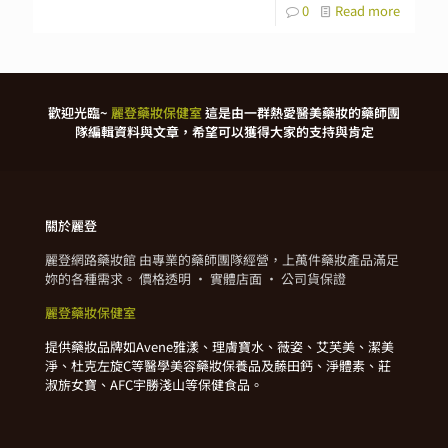
0
Read more
歡迎光臨~
麗登藥妝保健室
這是由一群熱愛醫美藥妝的藥師團
隊編輯資料與文章，希望可以獲得大家的支持與肯定
關於麗登
麗登網路藥妝館 由專業的藥師團隊經營，上萬件藥妝產品滿足
妳的各種需求。 價格透明 · 實體店面 · 公司貨保證
麗登藥妝保健室
提供藥妝品牌如Avene雅漾、理膚寶水、薇姿、艾芙美、潔美
淨、杜克左旋C等醫學美容藥妝保養品及藤田鈣、淨體素、莊
淑旂女寶、AFC宇勝淺山等保健食品。