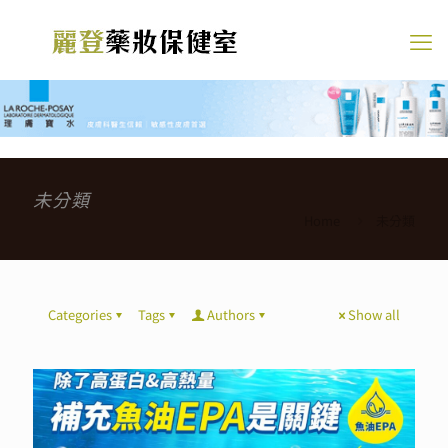
未分類
Home
未分類
Categories
Tags
Authors
Show all