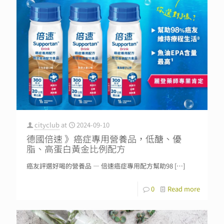
cityclub
at
2024-09-10
德國倍速 》癌症專用營養品，低醣、優
脂、高蛋白黃金比例配方
癌友評選好喝的營養品 — 倍速癌症專用配方幫助98
[…]
0
Read more