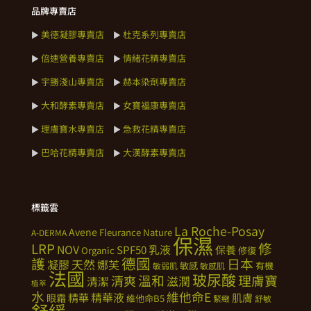
品牌專賣店
美德凝膠專賣店
杜克系列專賣店
►
►
倍速營養專賣店
情緒花精專賣店
►
►
宇勝淺山專賣店
赫本染劑專賣店
►
►
大和酵素專賣店
女寶福康專賣店
►
►
理膚寶水專賣店
急救花精專賣店
►
►
巴哈花精專賣店
大漢酵素專賣店
►
►
標籤雲
La Roche-Posay
Avene
Fleurance Nature
A-DERMA
保濕
修
LRP
NOV
SPF50
乳液
保養
Organic
修復
德國
護
日本
天然
凝膠
娜芙
敏感
有機
敏弱肌
敏感肌
法國
玻尿酸
溫和
理膚寶
清爽
滋潤
清潔
植萃
水
維他命E
精華
精華液
肌膚
眼霜
維他命B5
緊緻
舒敏
舒緩