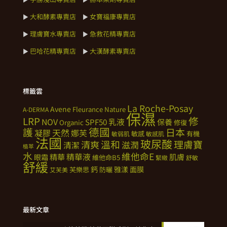
大和酵素專賣店
女寶福康專賣店
►
►
理膚寶水專賣店
急救花精專賣店
►
►
巴哈花精專賣店
大漢酵素專賣店
►
►
標籤雲
La Roche-Posay
Avene
Fleurance Nature
A-DERMA
保濕
修
LRP
NOV
SPF50
乳液
保養
Organic
修復
德國
護
日本
天然
凝膠
娜芙
敏感
有機
敏弱肌
敏感肌
法國
玻尿酸
溫和
理膚寶
清爽
滋潤
清潔
植萃
水
維他命E
精華
精華液
肌膚
眼霜
維他命B5
緊緻
舒敏
舒緩
鈣
雅漾
面膜
芙樂思
防曬
艾芙美
最新文章