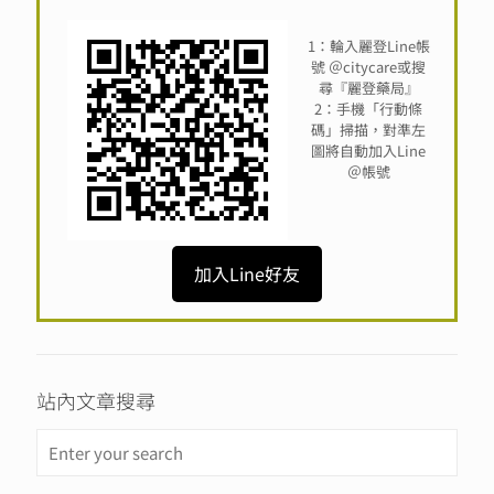
1：輪入麗登Line帳
號 ＠citycare或搜
尋『麗登藥局』
2：手機「行動條
碼」掃描，對準左
圖將自動加入Line
＠帳號
加入Line好友
站內文章搜尋