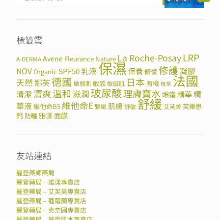
標籤雲
LRP
La Roche-Posay
Avene
Fleurance Nature
A-DERMA
保濕
修護
NOV
SPF50
乳液
保養
凝膠
Organic
修復
法國
德國
日本
天然
娜芙
敏感
有機
敏弱肌
敏感肌
植萃
玻尿酸
溫和
理膚寶水
清爽
滋潤
清潔
精華
精
眼霜
舒緩
維他命E
華液
肌膚
維他命B5
芙樂思
緊緻
舒敏
艾芙美
鈣
雅漾
面膜
防曬
友站連結
麗登藥師藥局
麗登藥局 – 雅漾專賣店
麗登藥局 – 艾芙美專賣店
麗登藥局 – 蔻蘿蘭專賣店
麗登藥局 – 克奈圃專賣店
麗登藥局 – 薇霓肌本專賣店