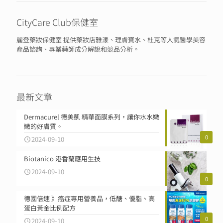
CityCare Club保健室
麗登藥妝保健室 提供藥妝店雅漾、理膚寶水、杜克等人氣醫學美容
產品諮詢、專業藥師成分解說和競品分析。
最新文章
Dermacurel 德美凱 精華面膜系列，讓你水水嫩
嫩的好膚質。
0
2024-09-10
Biotanico 港香蘭應用生技
2024-09-10
0
德國倍速 》癌症專用營養品，低醣、優脂、高
蛋白黃金比例配方
0
2024-09-10