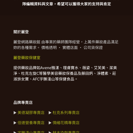
隊編輯資料與文章，希望可以獲得大家的支持與肯定
關於麗登
麗登網路藥妝館 由專業的藥師團隊經營，上萬件藥妝產品滿足
妳的各種需求。 價格透明 · 實體店面 · 公司貨保證
麗登藥妝保健室
提供藥妝品牌如Avene雅漾、理膚寶水、薇姿、艾芙美、潔美
淨、杜克左旋C等醫學美容藥妝保養品及藤田鈣、淨體素、莊
淑旂女寶、AFC宇勝淺山等保健食品。
品牌專賣店
美德凝膠專賣店
杜克系列專賣店
►
►
倍速營養專賣店
情緒花精專賣店
►
►
宇勝淺山專賣店
赫本染劑專賣店
►
►