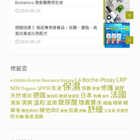
Biotanico 港香蘭應用生技
2024-09-10
0
德國倍速 》癌症專用營養品，低醣、優脂、高
蛋白黃金比例配方
0
2024-09-10
標籤雲
LRP
La Roche-Posay
Avene
Fleurance Nature
A-DERMA
保濕
修護
NOV
SPF50
乳液
保養
凝膠
Organic
修復
法國
德國
日本
天然
娜芙
敏感
有機
敏弱肌
敏感肌
植萃
玻尿酸
溫和
理膚寶水
清爽
滋潤
清潔
精華
精
眼霜
舒緩
維他命E
華液
肌膚
維他命B5
芙樂思
緊緻
舒敏
艾芙美
鈣
雅漾
面膜
防曬