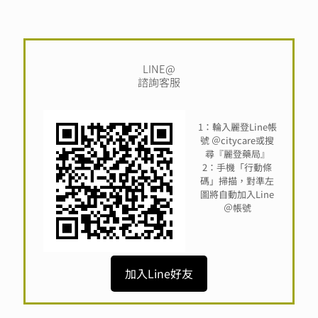
LINE@
諮詢客服
1：輪入麗登Line帳
號 ＠citycare或搜
尋『麗登藥局』
2：手機「行動條
碼」掃描，對準左
圖將自動加入Line
＠帳號
加入Line好友