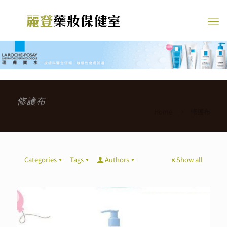
修護布
Home
修護布
Categories
Tags
Authors
Show all