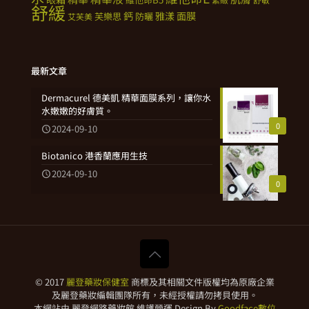
舒緩
鈣
雅漾
面膜
芙樂思
防曬
艾芙美
最新文章
Dermacurel 德美凱 精華面膜系列，讓你水
水嫩嫩的好膚質。
0
2024-09-10
Biotanico 港香蘭應用生技
2024-09-10
0
© 2017
麗登藥妝保健室
商標及其相關文件版權均為原廠企業
及麗登藥妝編輯團隊所有，未經授權請勿拷貝使用。
本網站由 麗登網路藥妝館 維護營運 Design By
Goodface數位