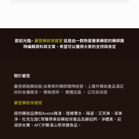
歡迎光臨~
麗登藥妝保健室
這是由一群熱愛醫美藥妝的藥師團
隊編輯資料與文章，希望可以獲得大家的支持與肯定
關於麗登
麗登網路藥妝館 由專業的藥師團隊經營，上萬件藥妝產品滿足
妳的各種需求。 價格透明 · 實體店面 · 公司貨保證
麗登藥妝保健室
提供藥妝品牌如Avene雅漾、理膚寶水、薇姿、艾芙美、潔美
淨、杜克左旋C等醫學美容藥妝保養品及藤田鈣、淨體素、莊
淑旂女寶、AFC宇勝淺山等保健食品。