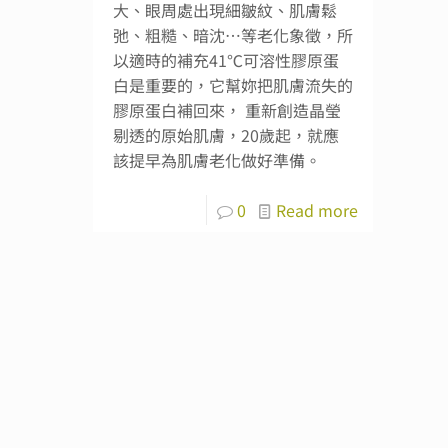
大、眼周處出現細皺紋、肌膚鬆
弛、粗糙、暗沈…等老化象徵，所
以適時的補充41℃可溶性膠原蛋
白是重要的，它幫妳把肌膚流失的
膠原蛋白補回來， 重新創造晶瑩
剔透的原始肌膚，20歲起，就應
該提早為肌膚老化做好準備。
0
Read more