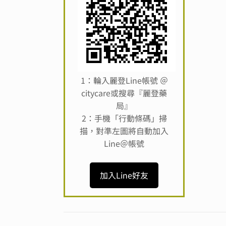
1：輪入麗登Line帳號 ＠
citycare或搜尋『麗登藥
局』
2：手機「行動條碼」掃
描，對準左圖將自動加入
Line＠帳號
加入Line好友