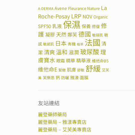
La
Avene
Fleurance Nature
A-DERMA
LRP
Roche-Posay
NOV
Organic
保濕
修
SPF50
乳液
保養
修復
德國
護
天然
凝膠
娜芙
敏
敏弱肌
法國
日本
清
感
有機
敏感肌
植萃
玻尿酸
溫和
理
清爽
滋潤
潔
膚寶水
精華
精華液
眼霜
維他命B5
舒緩
維他命E
肌膚
緊緻
舒敏
艾芙
鈣
雅漾
面膜
芙樂思
防曬
美
友站連結
麗登藥師藥局
麗登藥局 – 雅漾專賣店
麗登藥局 – 艾芙美專賣店