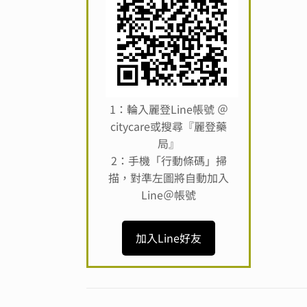
1：輪入麗登Line帳號 ＠
citycare或搜尋『麗登藥
局』
2：手機「行動條碼」掃
描，對準左圖將自動加入
Line＠帳號
加入Line好友