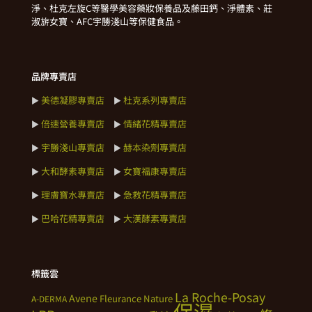
淨、杜克左旋C等醫學美容藥妝保養品及藤田鈣、淨體素、莊
淑旂女寶、AFC宇勝淺山等保健食品。
品牌專賣店
美德凝膠專賣店
杜克系列專賣店
►
►
倍速營養專賣店
情緒花精專賣店
►
►
宇勝淺山專賣店
赫本染劑專賣店
►
►
大和酵素專賣店
女寶福康專賣店
►
►
理膚寶水專賣店
急救花精專賣店
►
►
巴哈花精專賣店
大漢酵素專賣店
►
►
標籤雲
La Roche-Posay
Avene
Fleurance Nature
A-DERMA
保濕