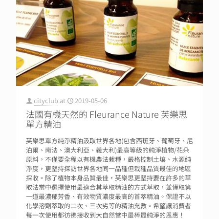
cityclub
at
2019-05-06
法國有機天然的 Fleurance Nature 芙樂思
單方精油
芙樂思單方純淨精油汲取世界各地(包含西班牙、葡萄牙、尼
泊爾、南法、澳大利亞、義大利)最高等級的純淨植物/花朵
原料，不僅要全程以有機農法栽種，嚴格控制土壤、水源純
淨度，更堅持探訪世界各地同一品種但栽種品質最佳的地區
採收。除了植物本身品質最佳，芙樂思更堅持要在許多的萃
取法當中選擇使用最適合其萃取精油的方式萃取，並僅取第
一道最濃郁芳香、有效物質濃度最高的首萃精油。保證不以
化學溶劑萃取的二次、三次劣等的精油充數。希望讓消費者
每一次使用都彷彿接收到大自然當中最棒最純淨的恩惠！