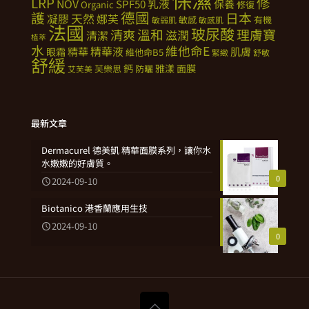
修
LRP
NOV
SPF50
乳液
保養
Organic
修復
德國
護
日本
天然
凝膠
娜芙
敏感
有機
敏弱肌
敏感肌
法國
玻尿酸
溫和
理膚寶
清爽
滋潤
清潔
植萃
水
維他命E
精華
精華液
肌膚
眼霜
維他命B5
緊緻
舒敏
舒緩
鈣
雅漾
面膜
芙樂思
防曬
艾芙美
最新文章
Dermacurel 德美凱 精華面膜系列，讓你水
水嫩嫩的好膚質。
0
2024-09-10
Biotanico 港香蘭應用生技
2024-09-10
0