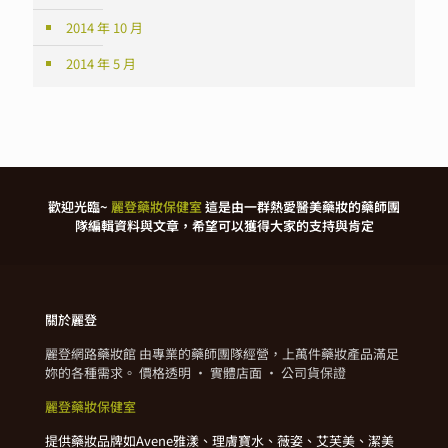
2014 年 10 月
2014 年 5 月
歡迎光臨~
麗登藥妝保健室
這是由一群熱愛醫美藥妝的藥師團
隊編輯資料與文章，希望可以獲得大家的支持與肯定
關於麗登
麗登網路藥妝館 由專業的藥師團隊經營，上萬件藥妝產品滿足
妳的各種需求。 價格透明 · 實體店面 · 公司貨保證
麗登藥妝保健室
提供藥妝品牌如Avene雅漾、理膚寶水、薇姿、艾芙美、潔美