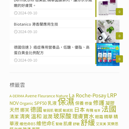
嫩的好膚質。
0
2024-09-10
Biotanico 港香蘭應用生技
2024-09-10
0
德國倍速 》癌症專用營養品，低醣、優脂、高
蛋白黃金比例配方
0
2024-09-10
標籤雲
LRP
La Roche-Posay
Avene
Fleurance Nature
A-DERMA
保濕
修護
NOV
SPF50
乳液
保養
凝膠
Organic
修復
法國
德國
日本
天然
娜芙
敏感
有機
敏弱肌
敏感肌
植萃
玻尿酸
溫和
理膚寶水
清爽
滋潤
清潔
精華
精
眼霜
舒緩
維他命E
華液
肌膚
維他命B5
芙樂思
緊緻
舒敏
艾芙美