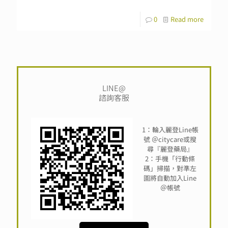
0
Read more
LINE@
諮詢客服
1：輪入麗登Line帳
號 ＠citycare或搜
尋『麗登藥局』
2：手機「行動條
碼」掃描，對準左
圖將自動加入Line
＠帳號