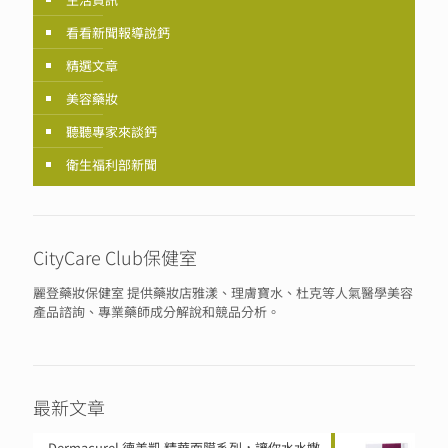
看看新聞報導說鈣
精選文章
美容藥妝
聽聽專家來談鈣
衛生福利部新聞
CityCare Club保健室
麗登藥妝保健室 提供藥妝店雅漾、理膚寶水、杜克等人氣醫學美容
產品諮詢、專業藥師成分解說和競品分析。
最新文章
Dermacurel 德美凱 精華面膜系列，讓你水水嫩