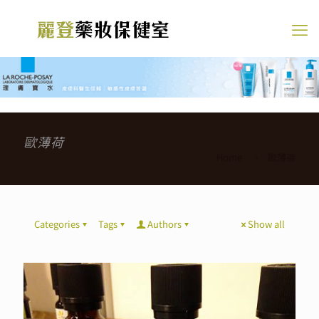
歐薄荷
Home
歐薄荷
Categories
Tags
Authors
Show all