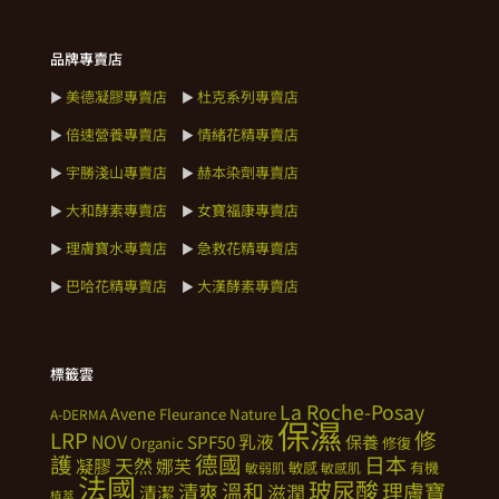
品牌專賣店
美德凝膠專賣店
杜克系列專賣店
►
►
倍速營養專賣店
情緒花精專賣店
►
►
宇勝淺山專賣店
赫本染劑專賣店
►
►
大和酵素專賣店
女寶福康專賣店
►
►
理膚寶水專賣店
急救花精專賣店
►
►
巴哈花精專賣店
大漢酵素專賣店
►
►
標籤雲
La Roche-Posay
Avene
Fleurance Nature
A-DERMA
保濕
修
LRP
NOV
SPF50
乳液
保養
Organic
修復
德國
護
日本
天然
凝膠
娜芙
敏感
有機
敏弱肌
敏感肌
法國
玻尿酸
溫和
理膚寶
清爽
滋潤
清潔
植萃