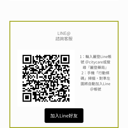
LINE@
諮詢客服
1：輪入麗登Line帳
號 ＠citycare或搜
尋『麗登藥局』
2：手機「行動條
碼」掃描，對準左
圖將自動加入Line
＠帳號
加入Line好友