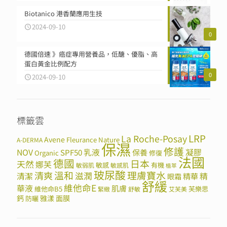
Biotanico 港香蘭應用生技
2024-09-10
0
德國倍速 》癌症專用營養品，低醣、優脂、高
蛋白黃金比例配方
0
2024-09-10
標籤雲
LRP
La Roche-Posay
Avene
Fleurance Nature
A-DERMA
保濕
修護
NOV
SPF50
乳液
保養
凝膠
Organic
修復
法國
德國
日本
天然
娜芙
敏感
有機
敏弱肌
敏感肌
植萃
玻尿酸
溫和
理膚寶水
清爽
滋潤
清潔
精華
精
眼霜
舒緩
維他命E
華液
肌膚
維他命B5
芙樂思
緊緻
舒敏
艾芙美
鈣
雅漾
面膜
防曬