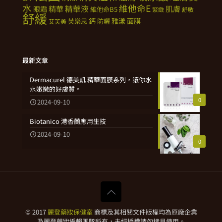
水
維他命E
精華
精華液
肌膚
眼霜
維他命B5
緊緻
舒敏
舒緩
鈣
雅漾
面膜
芙樂思
防曬
艾芙美
最新文章
Dermacurel 德美凱 精華面膜系列，讓你水
水嫩嫩的好膚質。
0
2024-09-10
Biotanico 港香蘭應用生技
2024-09-10
0
© 2017
麗登藥妝保健室
商標及其相關文件版權均為原廠企業
及麗登藥妝編輯團隊所有，未經授權請勿拷貝使用。