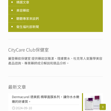
精選文章
美容藥妝
聽聽專家來談鈣
衛生福利部新聞
CityCare Club保健室
麗登藥妝保健室 提供藥妝店雅漾、理膚寶水、杜克等人氣醫學美容
產品諮詢、專業藥師成分解說和競品分析。
最新文章
Dermacurel 德美凱 精華面膜系列，讓你水水嫩
嫩的好膚質。
0
2024-09-10