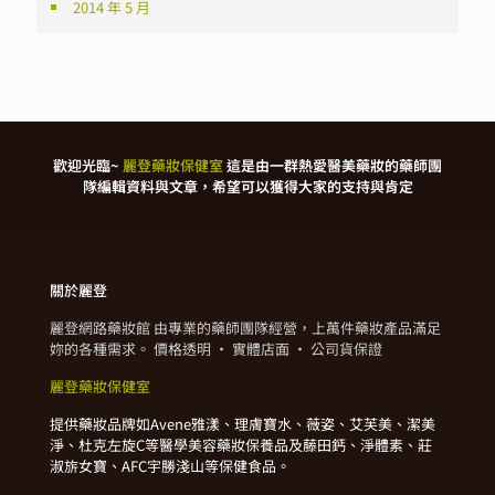
2014 年 5 月
歡迎光臨~
麗登藥妝保健室
這是由一群熱愛醫美藥妝的藥師團
隊編輯資料與文章，希望可以獲得大家的支持與肯定
關於麗登
麗登網路藥妝館 由專業的藥師團隊經營，上萬件藥妝產品滿足
妳的各種需求。 價格透明 · 實體店面 · 公司貨保證
麗登藥妝保健室
提供藥妝品牌如Avene雅漾、理膚寶水、薇姿、艾芙美、潔美
淨、杜克左旋C等醫學美容藥妝保養品及藤田鈣、淨體素、莊
淑旂女寶、AFC宇勝淺山等保健食品。