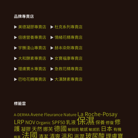
品牌專賣店
美德凝膠專賣店
杜克系列專賣店
►
►
倍速營養專賣店
情緒花精專賣店
►
►
宇勝淺山專賣店
赫本染劑專賣店
►
►
大和酵素專賣店
女寶福康專賣店
►
►
理膚寶水專賣店
急救花精專賣店
►
►
巴哈花精專賣店
大漢酵素專賣店
►
►
標籤雲
La Roche-Posay
Avene
Fleurance Nature
A-DERMA
保濕
修
LRP
NOV
SPF50
乳液
保養
Organic
修復
德國
護
日本
天然
凝膠
娜芙
敏感
有機
敏弱肌
敏感肌
法國
玻尿酸
溫和
理膚寶
清爽
滋潤
清潔
植萃