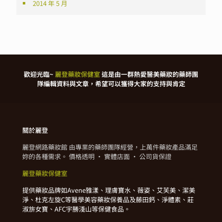
2014 年 5 月
歡迎光臨~
麗登藥妝保健室
這是由一群熱愛醫美藥妝的藥師團
隊編輯資料與文章，希望可以獲得大家的支持與肯定
關於麗登
麗登網路藥妝館 由專業的藥師團隊經營，上萬件藥妝產品滿足
妳的各種需求。 價格透明 · 實體店面 · 公司貨保證
麗登藥妝保健室
提供藥妝品牌如Avene雅漾、理膚寶水、薇姿、艾芙美、潔美
淨、杜克左旋C等醫學美容藥妝保養品及藤田鈣、淨體素、莊
淑旂女寶、AFC宇勝淺山等保健食品。