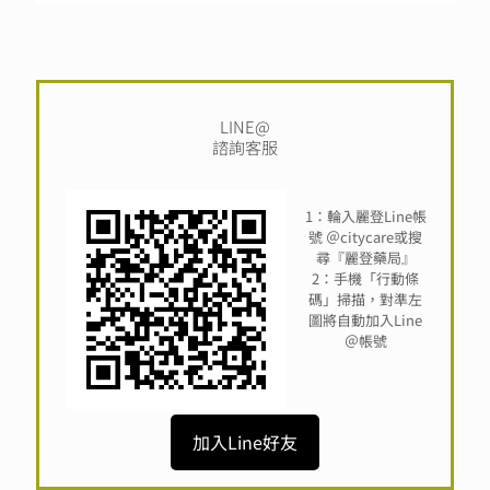
LINE@
諮詢客服
1：輪入麗登Line帳
號 ＠citycare或搜
尋『麗登藥局』
2：手機「行動條
碼」掃描，對準左
圖將自動加入Line
＠帳號
加入Line好友