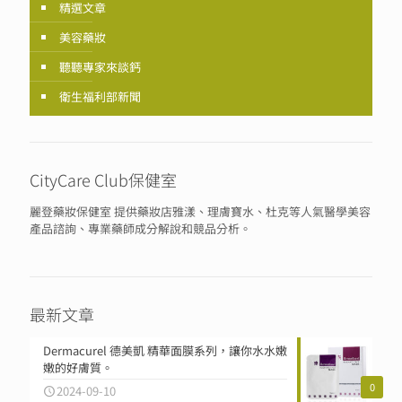
精選文章
美容藥妝
聽聽專家來談鈣
衛生福利部新聞
CityCare Club保健室
麗登藥妝保健室 提供藥妝店雅漾、理膚寶水、杜克等人氣醫學美容
產品諮詢、專業藥師成分解說和競品分析。
最新文章
Dermacurel 德美凱 精華面膜系列，讓你水水嫩
嫩的好膚質。
0
2024-09-10