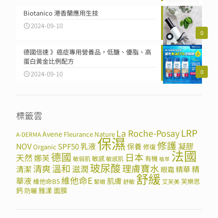
Biotanico 港香蘭應用生技
2024-09-10
0
德國倍速 》癌症專用營養品，低醣、優脂、高
蛋白黃金比例配方
0
2024-09-10
標籤雲
LRP
La Roche-Posay
Avene
Fleurance Nature
A-DERMA
保濕
修護
NOV
SPF50
乳液
保養
凝膠
Organic
修復
法國
德國
日本
天然
娜芙
敏感
有機
敏弱肌
敏感肌
植萃
玻尿酸
溫和
理膚寶水
清爽
滋潤
清潔
精華
精
眼霜
舒緩
維他命E
華液
肌膚
維他命B5
芙樂思
緊緻
舒敏
艾芙美
鈣
雅漾
面膜
防曬