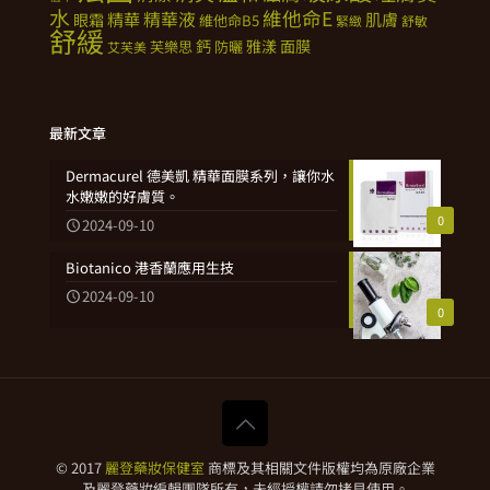
水
維他命E
精華
精華液
肌膚
眼霜
維他命B5
緊緻
舒敏
舒緩
鈣
雅漾
面膜
芙樂思
防曬
艾芙美
最新文章
Dermacurel 德美凱 精華面膜系列，讓你水
水嫩嫩的好膚質。
0
2024-09-10
Biotanico 港香蘭應用生技
2024-09-10
0
© 2017
麗登藥妝保健室
商標及其相關文件版權均為原廠企業
及麗登藥妝編輯團隊所有，未經授權請勿拷貝使用。