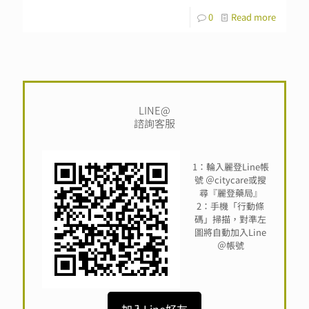
0
Read more
LINE@
諮詢客服
1：輪入麗登Line帳
號 ＠citycare或搜
尋『麗登藥局』
2：手機「行動條
碼」掃描，對準左
圖將自動加入Line
＠帳號
加入Line好友