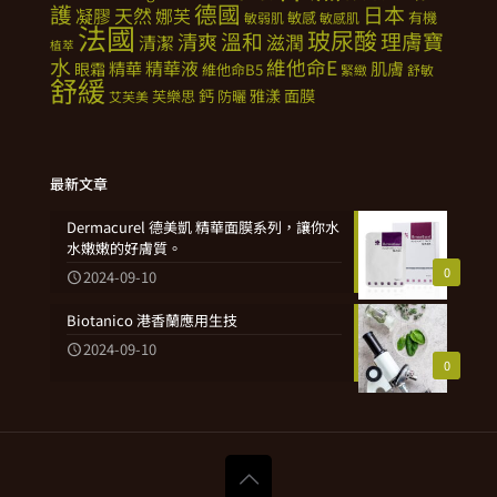
德國
護
日本
天然
凝膠
娜芙
敏感
有機
敏弱肌
敏感肌
法國
玻尿酸
溫和
理膚寶
清爽
滋潤
清潔
植萃
水
維他命E
精華
精華液
肌膚
眼霜
維他命B5
緊緻
舒敏
舒緩
鈣
雅漾
面膜
芙樂思
防曬
艾芙美
最新文章
Dermacurel 德美凱 精華面膜系列，讓你水
水嫩嫩的好膚質。
0
2024-09-10
Biotanico 港香蘭應用生技
2024-09-10
0