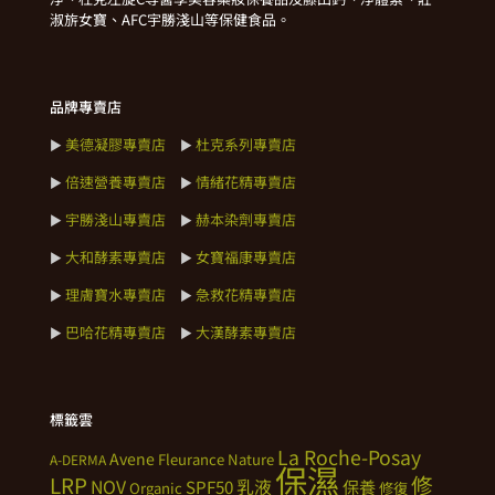
淑旂女寶、AFC宇勝淺山等保健食品。
品牌專賣店
美德凝膠專賣店
杜克系列專賣店
►
►
倍速營養專賣店
情緒花精專賣店
►
►
宇勝淺山專賣店
赫本染劑專賣店
►
►
大和酵素專賣店
女寶福康專賣店
►
►
理膚寶水專賣店
急救花精專賣店
►
►
巴哈花精專賣店
大漢酵素專賣店
►
►
標籤雲
La Roche-Posay
Avene
Fleurance Nature
A-DERMA
保濕
修
LRP
NOV
SPF50
乳液
保養
Organic
修復