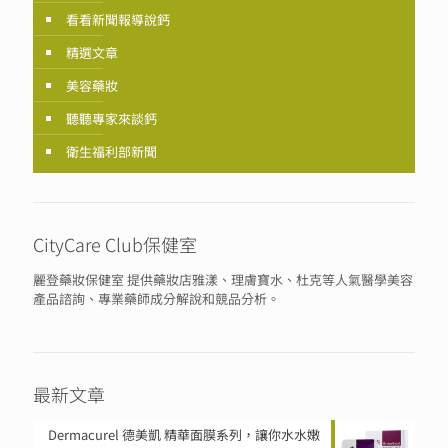
看看新聞報導說鈣
精選文章
美容藥妝
聽聽專家來談鈣
衛生福利部新聞
CityCare Club保健室
麗登藥妝保健室 提供藥妝店雅漾、理膚寶水、杜克等人氣醫學美容
產品諮詢、專業藥師成分解說和競品分析。
最新文章
Dermacurel 德美凱 精華面膜系列，讓你水水嫩