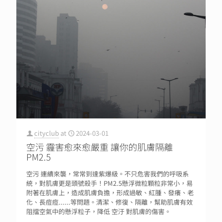
cityclub
at
2024-03-01
空污 霾害愈來愈嚴重 讓你的肌膚隔離
PM2.5
空污 連續來襲，常常到達紫爆級。不只危害我們的呼吸系
統，對肌膚更是頭號殺手！PM2.5懸浮微粒顆粒非常小，易
附著在肌膚上，造成肌膚負擔，形成過敏、紅腫、發癢、老
化、長痘痘......等問題。清潔、修復、隔離，幫助肌膚有效
阻擋空氣中的懸浮粒子，降低 空汙 對肌膚的傷害。