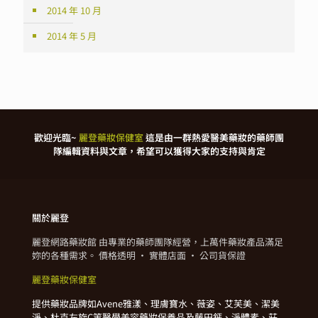
2014 年 10 月
2014 年 5 月
歡迎光臨~
麗登藥妝保健室
這是由一群熱愛醫美藥妝的藥師團
隊編輯資料與文章，希望可以獲得大家的支持與肯定
關於麗登
麗登網路藥妝館 由專業的藥師團隊經營，上萬件藥妝產品滿足
妳的各種需求。 價格透明 · 實體店面 · 公司貨保證
麗登藥妝保健室
提供藥妝品牌如Avene雅漾、理膚寶水、薇姿、艾芙美、潔美
淨、杜克左旋C等醫學美容藥妝保養品及藤田鈣、淨體素、莊