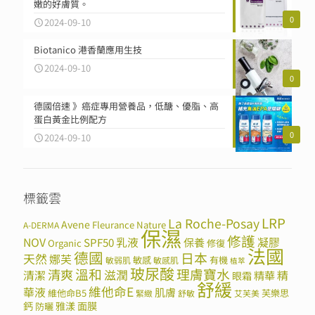
嫩的好膚質。
0
2024-09-10
Biotanico 港香蘭應用生技
2024-09-10
0
德國倍速 》癌症專用營養品，低醣、優脂、高
蛋白黃金比例配方
0
2024-09-10
標籤雲
LRP
La Roche-Posay
Avene
Fleurance Nature
A-DERMA
保濕
修護
NOV
SPF50
乳液
保養
凝膠
Organic
修復
法國
德國
日本
天然
娜芙
敏感
有機
敏弱肌
敏感肌
植萃
玻尿酸
溫和
理膚寶水
清爽
滋潤
清潔
精華
精
眼霜
舒緩
維他命E
華液
肌膚
維他命B5
芙樂思
緊緻
舒敏
艾芙美
鈣
雅漾
面膜
防曬