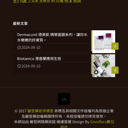
鈣
雅漾
面膜
芙樂思
防曬
艾芙美
最新文章
Dermacurel 德美凱 精華面膜系列，讓你水
水嫩嫩的好膚質。
0
2024-09-10
Biotanico 港香蘭應用生技
2024-09-10
0
© 2017
麗登藥妝保健室
商標及其相關文件版權均為原廠企業
及麗登藥妝編輯團隊所有，未經授權請勿拷貝使用。
本網站由 麗登網路藥妝館 維護營運 Design By
Goodface數位
設計