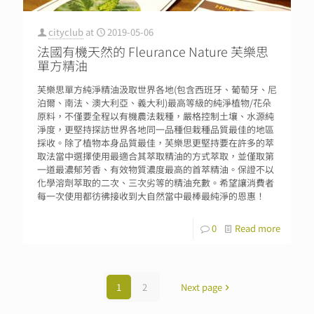
cityclub
at
2019-05-06
法國有機天然的 Fleurance Nature 芙樂思
單方精油
芙樂思單方純淨精油汲取世界各地(包含西班牙、葡萄牙、尼
泊爾、南法、澳大利亞、義大利)最高等級的純淨植物/花朵
原料，不僅要全程以有機農法栽種，嚴格控制土壤、水源純
淨度，更堅持探訪世界各地同一品種但栽種品質最佳的地區
採收。除了植物本身品質最佳，芙樂思更堅持要在許多的萃
取法當中選擇使用最適合其萃取精油的方式萃取，並僅取第
一道最濃郁芳香、有效物質濃度最高的首萃精油。保證不以
化學溶劑萃取的二次、三次劣等的精油充數。希望讓消費者
每一次使用都彷彿接收到大自然當中最棒最純淨的恩惠！
0
Read more
1
2
Next page