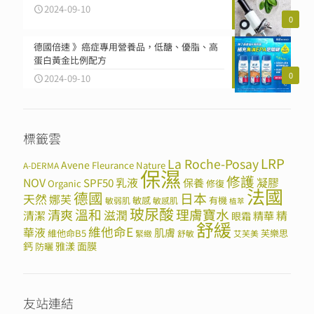
2024-09-10
0
德國倍速 》癌症專用營養品，低醣、優脂、高
蛋白黃金比例配方
0
2024-09-10
標籤雲
LRP
La Roche-Posay
Avene
Fleurance Nature
A-DERMA
保濕
修護
NOV
SPF50
乳液
保養
凝膠
Organic
修復
法國
德國
日本
天然
娜芙
敏感
有機
敏弱肌
敏感肌
植萃
玻尿酸
溫和
理膚寶水
清爽
滋潤
清潔
精華
精
眼霜
舒緩
維他命E
華液
肌膚
維他命B5
芙樂思
緊緻
舒敏
艾芙美
鈣
雅漾
面膜
防曬
友站連結