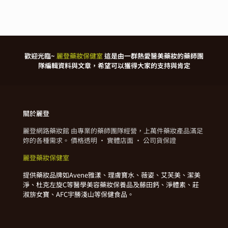
歡迎光臨~
麗登藥妝保健室
這是由一群熱愛醫美藥妝的藥師團
隊編輯資料與文章，希望可以獲得大家的支持與肯定
關於麗登
麗登網路藥妝館 由專業的藥師團隊經營，上萬件藥妝產品滿足
妳的各種需求。 價格透明 · 實體店面 · 公司貨保證
麗登藥妝保健室
提供藥妝品牌如Avene雅漾、理膚寶水、薇姿、艾芙美、潔美
淨、杜克左旋C等醫學美容藥妝保養品及藤田鈣、淨體素、莊
淑旂女寶、AFC宇勝淺山等保健食品。