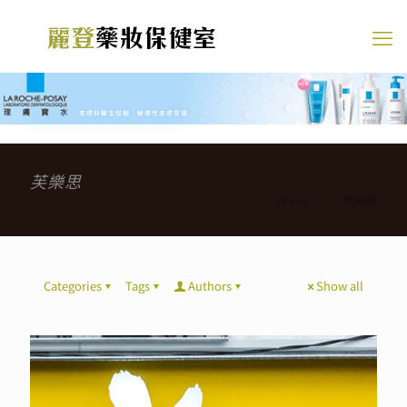
芙樂思
Home
芙樂思
Categories
Tags
Authors
Show all