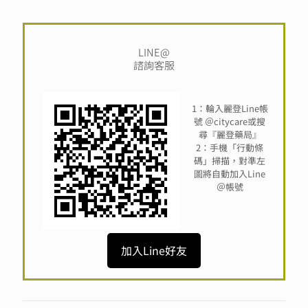
LINE@
諮詢客服
1：輪入麗登Line帳
號 ＠citycare或搜
尋『麗登藥局』
2：手機「行動條
碼」掃描，對準左
圖將自動加入Line
＠帳號
加入Line好友