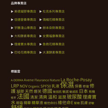
品牌專賣店
美德凝膠專賣店
杜克系列專賣店
►
►
倍速營養專賣店
情緒花精專賣店
►
►
宇勝淺山專賣店
赫本染劑專賣店
►
►
大和酵素專賣店
女寶福康專賣店
►
►
理膚寶水專賣店
急救花精專賣店
►
►
巴哈花精專賣店
大漢酵素專賣店
►
►
標籤雲
La Roche-Posay
Avene
Fleurance Nature
A-DERMA
保濕
修
LRP
NOV
SPF50
乳液
保養
Organic
修復
德國
護
日本
天然
凝膠
娜芙
敏感
有機
敏弱肌
敏感肌
法國
玻尿酸
溫和
理膚寶
清爽
滋潤
清潔
植萃
水
維他命E
精華
精華液
肌膚
眼霜
維他命B5
緊緻
舒敏
舒緩