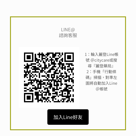
LINE@
諮詢客服
1：輪入麗登Line帳
號 ＠citycare或搜
尋『麗登藥局』
2：手機「行動條
碼」掃描，對準左
圖將自動加入Line
＠帳號
加入Line好友