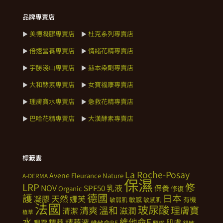
品牌專賣店
美德凝膠專賣店
杜克系列專賣店
►
►
倍速營養專賣店
情緒花精專賣店
►
►
宇勝淺山專賣店
赫本染劑專賣店
►
►
大和酵素專賣店
女寶福康專賣店
►
►
理膚寶水專賣店
急救花精專賣店
►
►
巴哈花精專賣店
大漢酵素專賣店
►
►
標籤雲
La Roche-Posay
Avene
Fleurance Nature
A-DERMA
保濕
修
LRP
NOV
SPF50
乳液
保養
Organic
修復
德國
護
日本
天然
凝膠
娜芙
敏感
有機
敏弱肌
敏感肌
法國
玻尿酸
溫和
理膚寶
清爽
滋潤
清潔
植萃
水
維他命E
精華
精華液
肌膚
眼霜
維他命B5
緊緻
舒敏