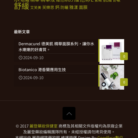
舒緩
鈣
雅漾
面膜
芙樂思
防曬
艾芙美
最新文章
Dermacurel 德美凱 精華面膜系列，讓你水
水嫩嫩的好膚質。
0
2024-09-10
Biotanico 港香蘭應用生技
2024-09-10
0
© 2017
麗登藥妝保健室
商標及其相關文件版權均為原廠企業
及麗登藥妝編輯團隊所有，未經授權請勿拷貝使用。
本網站由 麗登網路藥妝館 維護營運 Design By
Goodface數位