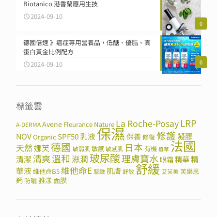
Biotanico 港香蘭應用生技
2024-09-10
0
德國倍速 》癌症專用營養品，低醣、優脂、高
蛋白黃金比例配方
0
2024-09-10
標籤雲
LRP
La Roche-Posay
Avene
Fleurance Nature
A-DERMA
保濕
修護
NOV
SPF50
乳液
保養
凝膠
Organic
修復
法國
德國
日本
天然
娜芙
敏感
有機
敏弱肌
敏感肌
植萃
玻尿酸
溫和
理膚寶水
清爽
滋潤
清潔
精華
精
眼霜
舒緩
維他命E
華液
肌膚
維他命B5
芙樂思
緊緻
舒敏
艾芙美
鈣
雅漾
面膜
防曬