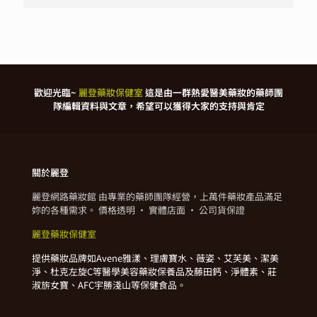
歡迎光臨~
麗登藥妝保健室
這是由一群熱愛醫美藥妝的藥師團
隊編輯資料與文章，希望可以獲得大家的支持與肯定
關於麗登
麗登網路藥妝館 由專業的藥師團隊經營，上萬件藥妝產品滿足
妳的各種需求。 價格透明 · 實體店面 · 公司貨保證
麗登藥妝保健室
提供藥妝品牌如Avene雅漾、理膚寶水、薇姿、艾芙美、潔美
淨、杜克左旋C等醫學美容藥妝保養品及藤田鈣、淨體素、莊
淑旂女寶、AFC宇勝淺山等保健食品。