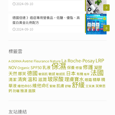
2024-09-10
0
德國倍速 》癌症專用營養品，低醣、優脂、高
蛋白黃金比例配方
0
2024-09-10
標籤雲
LRP
La Roche-Posay
Avene
Fleurance Nature
A-DERMA
保濕
修護
NOV
SPF50
乳液
保養
凝膠
Organic
修復
法國
德國
日本
天然
娜芙
敏感
有機
敏弱肌
敏感肌
植萃
玻尿酸
溫和
理膚寶水
清爽
滋潤
清潔
精華
精
眼霜
舒緩
維他命E
華液
肌膚
維他命B5
芙樂思
緊緻
舒敏
艾芙美
鈣
雅漾
面膜
防曬
友站連結