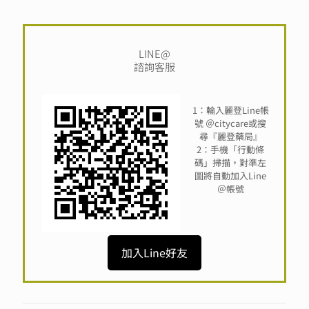
LINE@
諮詢客服
1：輪入麗登Line帳
號 ＠citycare或搜
尋『麗登藥局』
2：手機「行動條
碼」掃描，對準左
圖將自動加入Line
＠帳號
加入Line好友