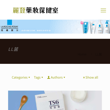
LL菌
Home
LL菌
Categories
Tags
Authors
Show all