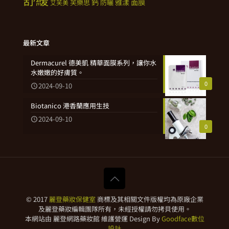
鈣
雅漾
面膜
芙樂思
防曬
艾芙美
最新文章
Dermacurel 德美凱 精華面膜系列，讓你水
水嫩嫩的好膚質。
0
2024-09-10
Biotanico 港香蘭應用生技
2024-09-10
0
© 2017
麗登藥妝保健室
商標及其相關文件版權均為原廠企業
及麗登藥妝編輯團隊所有，未經授權請勿拷貝使用。
本網站由 麗登網路藥妝館 維護營運 Design By
Goodface數位
設計