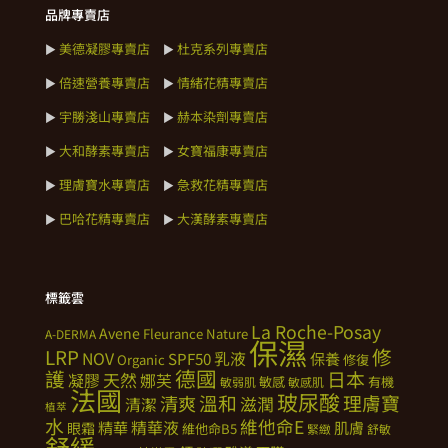
品牌專賣店
美德凝膠專賣店
杜克系列專賣店
►
►
倍速營養專賣店
情緒花精專賣店
►
►
宇勝淺山專賣店
赫本染劑專賣店
►
►
大和酵素專賣店
女寶福康專賣店
►
►
理膚寶水專賣店
急救花精專賣店
►
►
巴哈花精專賣店
大漢酵素專賣店
►
►
標籤雲
La Roche-Posay
Avene
Fleurance Nature
A-DERMA
保濕
修
LRP
NOV
SPF50
乳液
保養
Organic
修復
德國
護
日本
天然
凝膠
娜芙
敏感
有機
敏弱肌
敏感肌
法國
玻尿酸
溫和
理膚寶
清爽
滋潤
清潔
植萃
水
維他命E
精華
精華液
肌膚
眼霜
維他命B5
緊緻
舒敏
舒緩