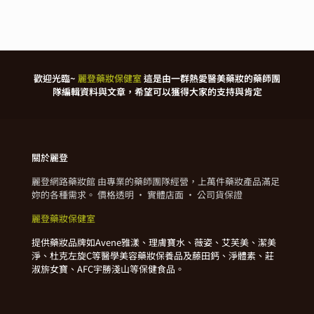
歡迎光臨~
麗登藥妝保健室
這是由一群熱愛醫美藥妝的藥師團
隊編輯資料與文章，希望可以獲得大家的支持與肯定
關於麗登
麗登網路藥妝館 由專業的藥師團隊經營，上萬件藥妝產品滿足
妳的各種需求。 價格透明 · 實體店面 · 公司貨保證
麗登藥妝保健室
提供藥妝品牌如Avene雅漾、理膚寶水、薇姿、艾芙美、潔美
淨、杜克左旋C等醫學美容藥妝保養品及藤田鈣、淨體素、莊
淑旂女寶、AFC宇勝淺山等保健食品。