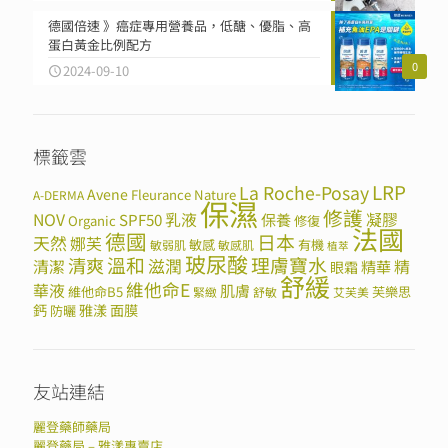
德國倍速 》癌症專用營養品，低醣、優脂、高
蛋白黃金比例配方
0
2024-09-10
標籤雲
LRP
La Roche-Posay
Avene
Fleurance Nature
A-DERMA
保濕
修護
NOV
SPF50
乳液
保養
凝膠
Organic
修復
法國
德國
日本
天然
娜芙
敏感
有機
敏弱肌
敏感肌
植萃
玻尿酸
溫和
理膚寶水
清爽
滋潤
清潔
精華
精
眼霜
舒緩
維他命E
華液
肌膚
維他命B5
芙樂思
緊緻
舒敏
艾芙美
鈣
雅漾
面膜
防曬
友站連結
麗登藥師藥局
麗登藥局 – 雅漾專賣店