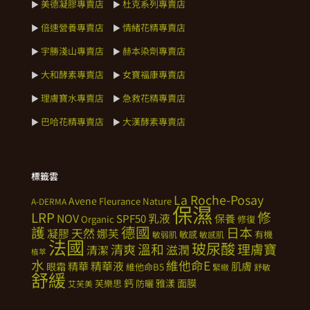
美德凝膠專賣店
杜克系列專賣店
►
►
倍速營養專賣店
情緒花精專賣店
►
►
宇勝淺山專賣店
赫本染劑專賣店
►
►
大和酵素專賣店
女寶福康專賣店
►
►
理膚寶水專賣店
急救花精專賣店
►
►
巴哈花精專賣店
大漢酵素專賣店
►
►
標籤雲
La Roche-Posay
Avene
Fleurance Nature
A-DERMA
保濕
修
LRP
NOV
SPF50
乳液
保養
Organic
修復
德國
護
日本
天然
凝膠
娜芙
敏感
有機
敏弱肌
敏感肌
法國
玻尿酸
溫和
理膚寶
清爽
滋潤
清潔
植萃
水
維他命E
精華
精華液
肌膚
眼霜
維他命B5
緊緻
舒敏
舒緩
鈣
雅漾
面膜
芙樂思
防曬
艾芙美