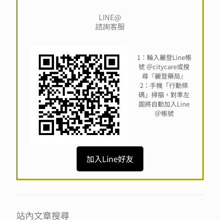
LINE@
諮詢客服
1：輪入麗登Line帳
號 ＠citycare或搜
尋『麗登藥局』
2：手機「行動條
碼」掃描，對準左
圖將自動加入Line
＠帳號
加入Line好友
站內文章搜尋