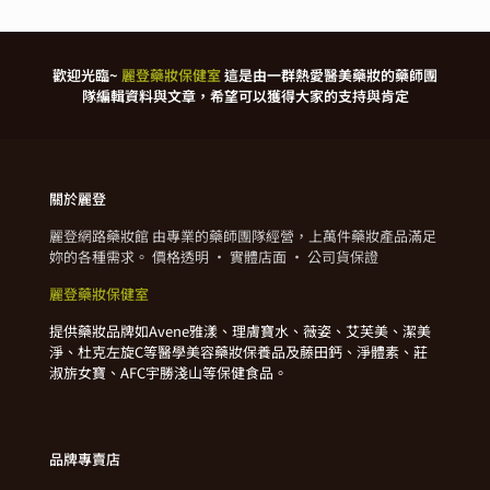
歡迎光臨~
麗登藥妝保健室
這是由一群熱愛醫美藥妝的藥師團
隊編輯資料與文章，希望可以獲得大家的支持與肯定
關於麗登
麗登網路藥妝館 由專業的藥師團隊經營，上萬件藥妝產品滿足
妳的各種需求。 價格透明 · 實體店面 · 公司貨保證
麗登藥妝保健室
提供藥妝品牌如Avene雅漾、理膚寶水、薇姿、艾芙美、潔美
淨、杜克左旋C等醫學美容藥妝保養品及藤田鈣、淨體素、莊
淑旂女寶、AFC宇勝淺山等保健食品。
品牌專賣店