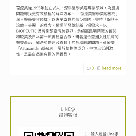
葆療美從1995年創立以來，深耕醫學美容專業領域，為肌膚
問題尋找更有效積極的解決方案。 「葆療美醫學美容部門」
深入醫學美容領域，以專業卓越的菁英團隊，秉持「保護＋
治療＋美麗」的理念，積極開發並創新市場需求。以
BIOPEUTIC 品牌引領臺灣美容界；承續惠民製藥廠的優勢
和歐美及日本第一流實驗室合作，研發適合亞洲女性肌膚的
醫美產品，解決並快速改善棘手的各種肌膚問題。葆療美
「Astaxanthin藻紅素」屬於植物性成分，中性且低刺激
性，是最自然無負擔的保養品。
0
Read more
LINE@
諮詢客服
1：輪入麗登Line帳