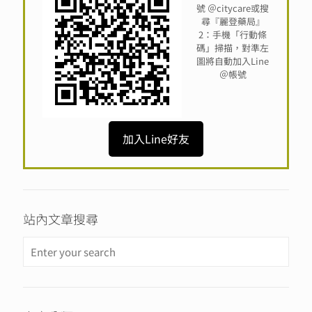
號 ＠citycare或搜
尋『麗登藥局』
2：手機「行動條
碼」掃描，對準左
圖將自動加入Line
＠帳號
加入Line好友
站內文章搜尋