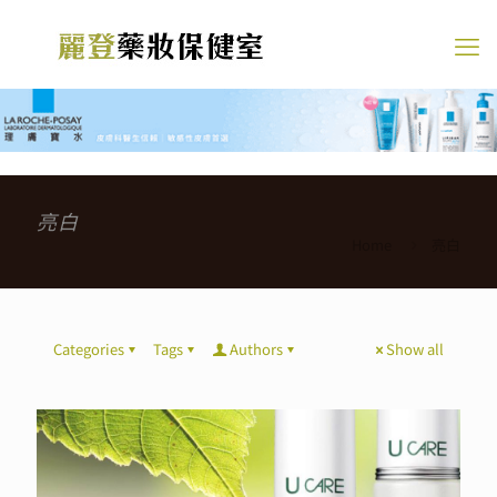
亮白
Home
亮白
Categories
Tags
Authors
Show all