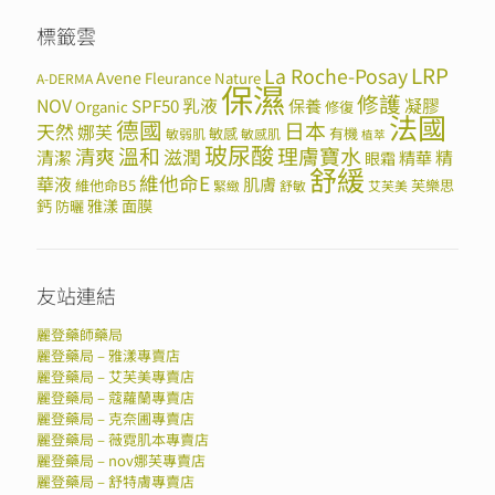
標籤雲
LRP
La Roche-Posay
Avene
Fleurance Nature
A-DERMA
保濕
修護
NOV
SPF50
乳液
保養
凝膠
Organic
修復
法國
德國
日本
天然
娜芙
敏感
有機
敏弱肌
敏感肌
植萃
玻尿酸
溫和
理膚寶水
清爽
滋潤
清潔
精華
精
眼霜
舒緩
維他命E
華液
肌膚
維他命B5
芙樂思
緊緻
舒敏
艾芙美
鈣
雅漾
面膜
防曬
友站連結
麗登藥師藥局
麗登藥局 – 雅漾專賣店
麗登藥局 – 艾芙美專賣店
麗登藥局 – 蔻蘿蘭專賣店
麗登藥局 – 克奈圃專賣店
麗登藥局 – 薇霓肌本專賣店
麗登藥局 – nov娜芙專賣店
麗登藥局 – 舒特膚專賣店