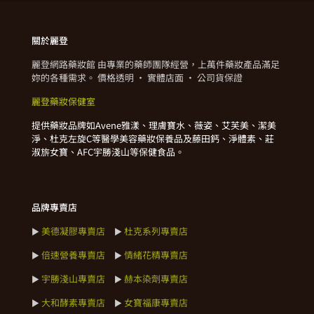
關於麗登
麗登網路藥妝館 由專業的藥師團隊經營，上萬件藥妝產品滿足
妳的各種需求。 價格透明 · 實體店面 · 公司貨保證
麗登藥妝保健室
提供藥妝品牌如Avene雅漾、理膚寶水、薇姿、艾芙美、潔美
淨、杜克左旋C等醫學美容藥妝保養品及藤田鈣、淨體素、莊
淑旂女寶、AFC宇勝淺山等保健食品。
品牌專賣店
美德凝膠專賣店
杜克系列專賣店
►
►
倍速營養專賣店
情緒花精專賣店
►
►
宇勝淺山專賣店
赫本染劑專賣店
►
►
大和酵素專賣店
女寶福康專賣店
►
►