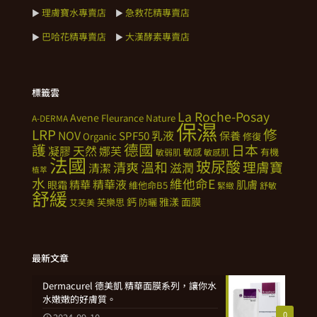
理膚寶水專賣店
急救花精專賣店
►
►
巴哈花精專賣店
大漢酵素專賣店
►
►
標籤雲
La Roche-Posay
Avene
Fleurance Nature
A-DERMA
保濕
修
LRP
NOV
SPF50
乳液
保養
Organic
修復
德國
護
日本
天然
凝膠
娜芙
敏感
有機
敏弱肌
敏感肌
法國
玻尿酸
溫和
理膚寶
清爽
滋潤
清潔
植萃
水
維他命E
精華
精華液
肌膚
眼霜
維他命B5
緊緻
舒敏
舒緩
鈣
雅漾
面膜
芙樂思
防曬
艾芙美
最新文章
Dermacurel 德美凱 精華面膜系列，讓你水
水嫩嫩的好膚質。
0