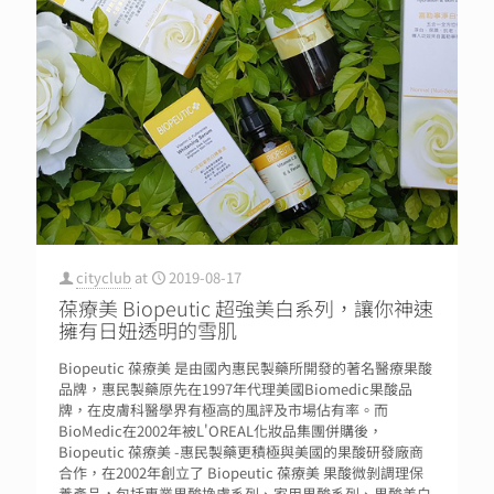
cityclub
at
2019-08-17
葆療美 Biopeutic 超強美白系列，讓你神速
擁有日妞透明的雪肌
Biopeutic 葆療美 是由國內惠民製藥所開發的著名醫療果酸
品牌，惠民製藥原先在1997年代理美國Biomedic果酸品
牌，在皮膚科醫學界有極高的風評及市場佔有率。而
BioMedic在2002年被L'OREAL化妝品集團併購後，
Biopeutic 葆療美 -惠民製藥更積極與美國的果酸研發廠商
合作，在2002年創立了 Biopeutic 葆療美 果酸微剝調理保
養產品，包括專業果酸換膚系列、家用果酸系列、果酸美白