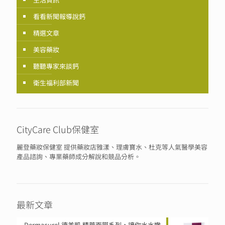
看看新聞報導說鈣
精選文章
美容藥妝
聽聽專家來談鈣
衛生福利部新聞
CityCare Club保健室
麗登藥妝保健室 提供藥妝店雅漾、理膚寶水、杜克等人氣醫學美容
產品諮詢、專業藥師成分解說和競品分析。
最新文章
Dermacurel 德美凱 精華面膜系列，讓你水水嫩