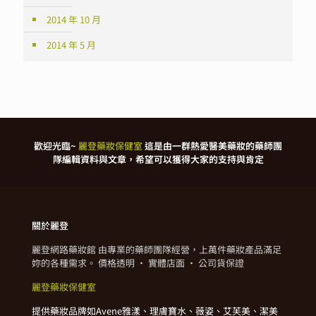
2014 年 10 月
2014 年 5 月
歡迎光臨~
麗登藥妝保健室
這是由一群熱愛醫美藥妝的藥師團
隊編輯資料與文章，希望可以獲得大家的支持與肯定
關於麗登
麗登網路藥妝館 由專業的藥師團隊經營，上萬件藥妝產品滿足
妳的各種需求。 價格透明 · 實體店面 · 公司貨保證
麗登藥妝保健室
提供藥妝品牌如Avene雅漾、理膚寶水、薇姿、艾芙美、潔美