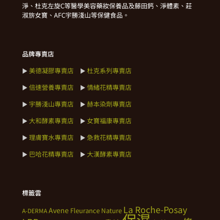
淨、杜克左旋C等醫學美容藥妝保養品及藤田鈣、淨體素、莊
淑旂女寶、AFC宇勝淺山等保健食品。
品牌專賣店
美德凝膠專賣店
杜克系列專賣店
►
►
倍速營養專賣店
情緒花精專賣店
►
►
宇勝淺山專賣店
赫本染劑專賣店
►
►
大和酵素專賣店
女寶福康專賣店
►
►
理膚寶水專賣店
急救花精專賣店
►
►
巴哈花精專賣店
大漢酵素專賣店
►
►
標籤雲
La Roche-Posay
Avene
Fleurance Nature
A-DERMA
保濕