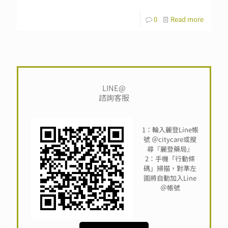
0
Read more
LINE@
諮詢客服
1：輪入麗登Line帳
號 ＠citycare或搜
尋『麗登藥局』
2：手機「行動條
碼」掃描，對準左
圖將自動加入Line
＠帳號