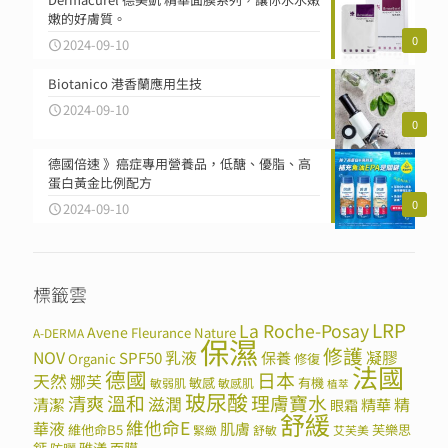
嫩的好膚質。
0
2024-09-10
Biotanico 港香蘭應用生技
2024-09-10
0
德國倍速 》癌症專用營養品，低醣、優脂、高
蛋白黃金比例配方
0
2024-09-10
標籤雲
LRP
La Roche-Posay
Avene
Fleurance Nature
A-DERMA
保濕
修護
NOV
SPF50
乳液
保養
凝膠
Organic
修復
法國
德國
日本
天然
娜芙
敏感
有機
敏弱肌
敏感肌
植萃
玻尿酸
溫和
理膚寶水
清爽
滋潤
清潔
精華
精
眼霜
舒緩
維他命E
華液
肌膚
維他命B5
芙樂思
緊緻
舒敏
艾芙美