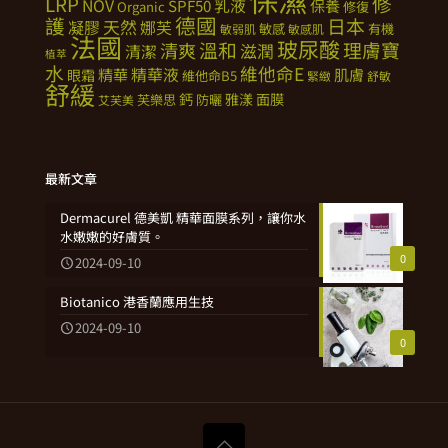
修
LRP
NOV
SPF50
乳液
保養
Organic
修復
德國
護
日本
天然
凝膠
娜芙
敏感
有機
敏弱肌
敏感肌
法國
玻尿酸
溫和
理膚寶
清爽
滋潤
清潔
植萃
水
維他命E
精華
精華液
肌膚
眼霜
維他命B5
緊緻
舒敏
舒緩
鈣
雅漾
面膜
芙樂思
防曬
艾芙美
最新文章
Dermacurel 德美凱 精華面膜系列，讓你水
水嫩嫩的好膚質。
0
2024-09-10
Biotanico 港香蘭應用生技
2024-09-10
0