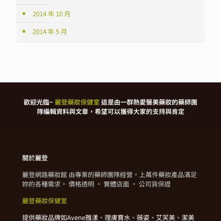
2014 年 10 月
2014 年 5 月
歡迎光臨~
麗登藥妝保健室
這是由一群熱愛醫美藥妝的藥師團
隊編輯資料與文章，希望可以獲得大家的支持與肯定
關於麗登
麗登網路藥妝館 由專業的藥師團隊經營，上萬件藥妝產品滿足
妳的各種需求。 價格透明 · 實體店面 · 公司貨保證
麗登藥妝保健室
提供藥妝品牌如Avene雅漾、理膚寶水、薇姿、艾芙美、潔美