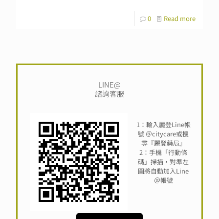
0
Read more
LINE@
諮詢客服
1：輪入麗登Line帳
號 ＠citycare或搜
尋『麗登藥局』
2：手機「行動條
碼」掃描，對準左
圖將自動加入Line
＠帳號