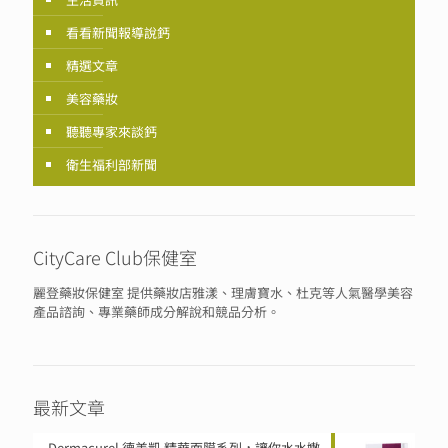
看看新聞報導說鈣
精選文章
美容藥妝
聽聽專家來談鈣
衛生福利部新聞
CityCare Club保健室
麗登藥妝保健室 提供藥妝店雅漾、理膚寶水、杜克等人氣醫學美容
產品諮詢、專業藥師成分解說和競品分析。
最新文章
Dermacurel 德美凱 精華面膜系列，讓你水水嫩