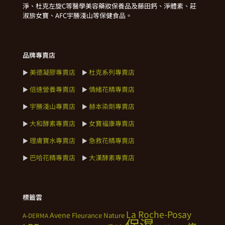
淨、杜克左旋C等醫學美容藥妝保養品及藤田鈣、淨體素、莊
淑旂女寶、AFC宇勝淺山等保健食品。
品牌專賣店
美德凝膠專賣店
杜克系列專賣店
►
►
倍速營養專賣店
情緒花精專賣店
►
►
宇勝淺山專賣店
赫本染劑專賣店
►
►
大和酵素專賣店
女寶福康專賣店
►
►
理膚寶水專賣店
急救花精專賣店
►
►
巴哈花精專賣店
大漢酵素專賣店
►
►
標籤雲
La Roche-Posay
Avene
Fleurance Nature
A-DERMA
保濕