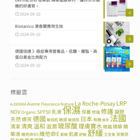
嫩的好膚質。
0
2024-09-10
Biotanico 港香蘭應用生技
2024-09-10
0
德國倍速 》癌症專用營養品，低醣、優脂、高
蛋白黃金比例配方
0
2024-09-10
標籤雲
LRP
La Roche-Posay
Avene
Fleurance Nature
A-DERMA
保濕
修護
NOV
SPF50
乳液
保養
凝膠
Organic
修復
法國
德國
日本
天然
娜芙
敏感
有機
敏弱肌
敏感肌
植萃
玻尿酸
溫和
理膚寶水
清爽
滋潤
清潔
精華
精
眼霜
舒緩
維他命E
華液
肌膚
維他命B5
芙樂思
緊緻
舒敏
艾芙美