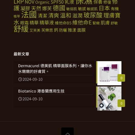
修
LRP
NOV
SPF50
乳液
保養
Organic
修復
德國
護
日本
天然
凝膠
娜芙
敏感
有機
敏弱肌
敏感肌
法國
玻尿酸
溫和
理膚寶
清爽
滋潤
清潔
植萃
水
維他命E
精華
精華液
肌膚
眼霜
維他命B5
緊緻
舒敏
舒緩
鈣
雅漾
面膜
芙樂思
防曬
艾芙美
最新文章
Dermacurel 德美凱 精華面膜系列，讓你水
水嫩嫩的好膚質。
0
2024-09-10
Biotanico 港香蘭應用生技
2024-09-10
0