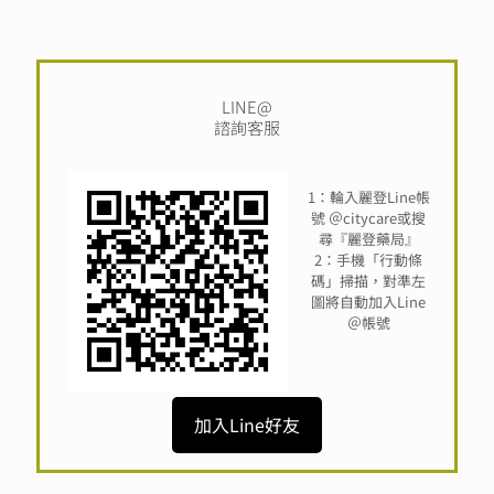
LINE@
諮詢客服
1：輪入麗登Line帳
號 ＠citycare或搜
尋『麗登藥局』
2：手機「行動條
碼」掃描，對準左
圖將自動加入Line
＠帳號
加入Line好友