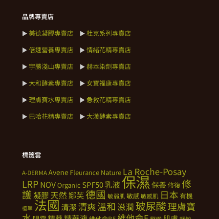
品牌專賣店
美德凝膠專賣店
杜克系列專賣店
►
►
倍速營養專賣店
情緒花精專賣店
►
►
宇勝淺山專賣店
赫本染劑專賣店
►
►
大和酵素專賣店
女寶福康專賣店
►
►
理膚寶水專賣店
急救花精專賣店
►
►
巴哈花精專賣店
大漢酵素專賣店
►
►
標籤雲
La Roche-Posay
Avene
Fleurance Nature
A-DERMA
保濕
修
LRP
NOV
SPF50
乳液
保養
Organic
修復
德國
護
日本
天然
凝膠
娜芙
敏感
有機
敏弱肌
敏感肌
法國
玻尿酸
溫和
理膚寶
清爽
滋潤
清潔
植萃
水
維他命E
精華
精華液
肌膚
眼霜
維他命B5
緊緻
舒敏