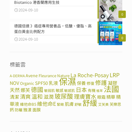
Biotanico 港香蘭應用生技
2024-09-10
0
德國倍速 》癌症專用營養品，低醣、優脂、高
蛋白黃金比例配方
0
2024-09-10
標籤雲
LRP
La Roche-Posay
Avene
Fleurance Nature
A-DERMA
保濕
修護
NOV
SPF50
乳液
保養
凝膠
Organic
修復
法國
德國
日本
天然
娜芙
敏感
有機
敏弱肌
敏感肌
植萃
玻尿酸
溫和
理膚寶水
清爽
滋潤
清潔
精華
精
眼霜
舒緩
維他命E
華液
肌膚
維他命B5
芙樂思
緊緻
舒敏
艾芙美
鈣
雅漾
面膜
防曬