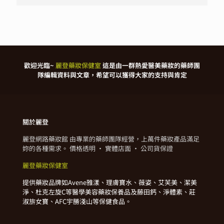
歡迎光臨~
麗登藥妝保健室
這是由一群熱愛醫美藥妝的藥師團
隊編輯資料與文章，希望可以獲得大家的支持與肯定
關於麗登
麗登網路藥妝館 由專業的藥師團隊經營，上萬件藥妝產品滿足
妳的各種需求。 價格透明 · 實體店面 · 公司貨保證
麗登藥妝保健室
提供藥妝品牌如Avene雅漾、理膚寶水、薇姿、艾芙美、潔美
淨、杜克左旋C等醫學美容藥妝保養品及藤田鈣、淨體素、莊
淑旂女寶、AFC宇勝淺山等保健食品。