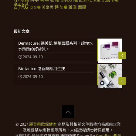
舒緩
鈣
雅漾
面膜
芙樂思
防曬
艾芙美
最新文章
Dermacurel 德美凱 精華面膜系列，讓你水
水嫩嫩的好膚質。
0
2024-09-10
Biotanico 港香蘭應用生技
2024-09-10
0
© 2017
麗登藥妝保健室
商標及其相關文件版權均為原廠企業
及麗登藥妝編輯團隊所有，未經授權請勿拷貝使用。
本網站由 麗登網路藥妝館 維護營運 Design By
Goodface數位