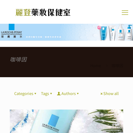
咖啡因
Home
咖啡因
Categories
Tags
Authors
Show all