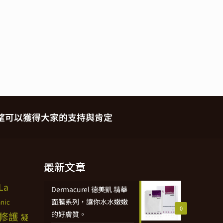
望可以獲得大家的支持與肯定
最新文章
La
Dermacurel 德美凱 精華
面膜系列，讓你水水嫩嫩
nic
0
修護
的好膚質。
凝