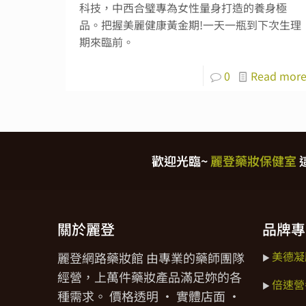
科技，中西合璧專為女性量身打造的養身極
品。把握美麗健康黃金期!一天一瓶到下次生理
期來臨前。
0
Read mor
歡迎光臨~
麗登藥妝保健室
關於麗登
品牌專
美德凝
麗登網路藥妝館 由專業的藥師團隊
►
經營，上萬件藥妝產品滿足妳的各
倍速營
►
種需求。 價格透明 · 實體店面 ·