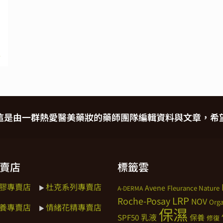
e
這是由一群熱愛醫美藥妝的藥師團隊編輯資料與文章，希
賣店
標籤雲
膠專賣店
杜克系列專賣店
Avene
►
Fleurance Nature
A-DERMA
LRP
Roche-Posay
NOV
Orga
養專賣店
情緒花精專賣店
►
保濕
SPF50
乳液
保養
修復