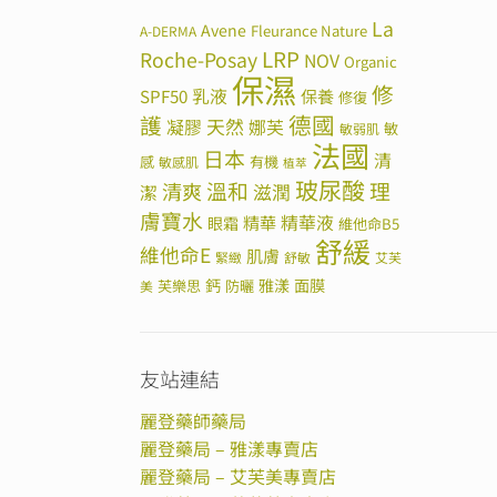
La
Avene
Fleurance Nature
A-DERMA
LRP
Roche-Posay
NOV
Organic
保濕
修
SPF50
乳液
保養
修復
德國
護
天然
凝膠
娜芙
敏
敏弱肌
法國
日本
清
感
有機
敏感肌
植萃
玻尿酸
溫和
理
清爽
滋潤
潔
膚寶水
精華
精華液
眼霜
維他命B5
舒緩
維他命E
肌膚
緊緻
舒敏
艾芙
鈣
雅漾
面膜
芙樂思
防曬
美
友站連結
麗登藥師藥局
麗登藥局 – 雅漾專賣店
麗登藥局 – 艾芙美專賣店