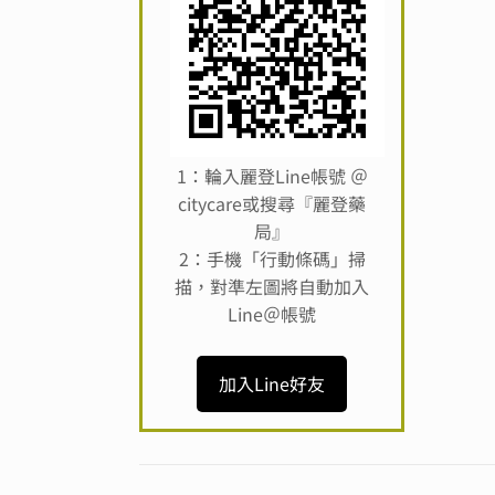
1：輪入麗登Line帳號 ＠
citycare或搜尋『麗登藥
局』
2：手機「行動條碼」掃
描，對準左圖將自動加入
Line＠帳號
加入Line好友