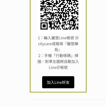
1：輪入麗登Line帳號 ＠
citycare或搜尋『麗登藥
局』
2：手機「行動條碼」掃
描，對準左圖將自動加入
Line＠帳號
加入Line好友