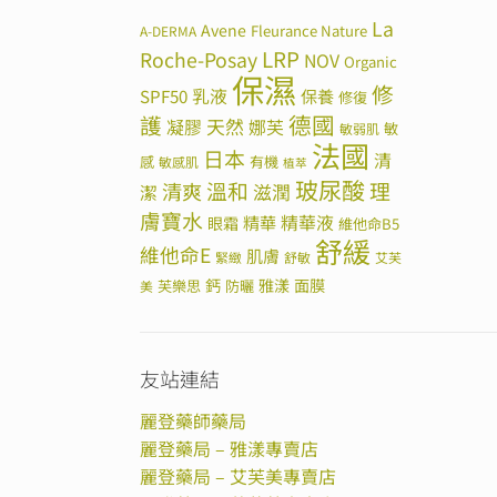
La
Avene
Fleurance Nature
A-DERMA
LRP
Roche-Posay
NOV
Organic
保濕
修
SPF50
乳液
保養
修復
德國
護
天然
凝膠
娜芙
敏
敏弱肌
法國
日本
清
感
有機
敏感肌
植萃
玻尿酸
溫和
理
清爽
滋潤
潔
膚寶水
精華
精華液
眼霜
維他命B5
舒緩
維他命E
肌膚
緊緻
舒敏
艾芙
鈣
雅漾
面膜
芙樂思
防曬
美
友站連結
麗登藥師藥局
麗登藥局 – 雅漾專賣店
麗登藥局 – 艾芙美專賣店