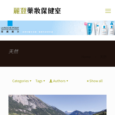
天然
Home
天然
Categories
Tags
Authors
Show all