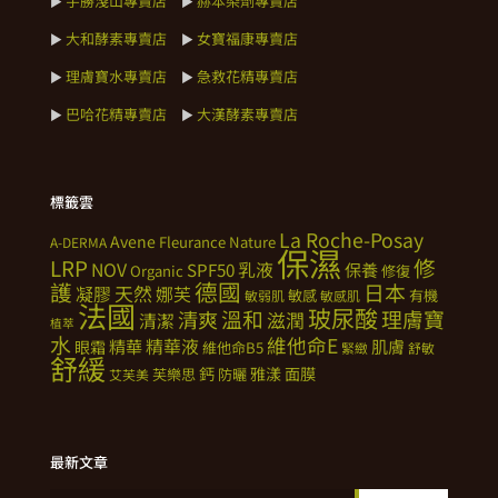
宇勝淺山專賣店
赫本染劑專賣店
►
►
大和酵素專賣店
女寶福康專賣店
►
►
理膚寶水專賣店
急救花精專賣店
►
►
巴哈花精專賣店
大漢酵素專賣店
►
►
標籤雲
La Roche-Posay
Avene
Fleurance Nature
A-DERMA
保濕
修
LRP
NOV
SPF50
乳液
保養
Organic
修復
德國
護
日本
天然
凝膠
娜芙
敏感
有機
敏弱肌
敏感肌
法國
玻尿酸
溫和
理膚寶
清爽
滋潤
清潔
植萃
水
維他命E
精華
精華液
肌膚
眼霜
維他命B5
緊緻
舒敏
舒緩
鈣
雅漾
面膜
芙樂思
防曬
艾芙美
最新文章