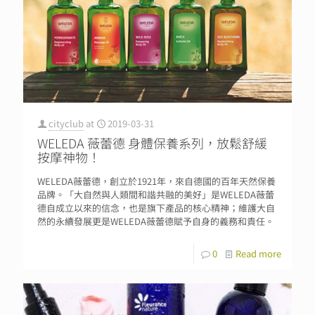
cityclub
at
2019-03-31
WELEDA 薇蕾德 身體保養系列，放鬆舒緩
按摩神物！
WELEDA薇蕾德，創立於1921年，來自德國的百年天然保養
品牌。「大自然與人類間和諧共融的美好」是WELEDA薇蕾
德自成立以來的信念，也是旗下產品的核心精神；維護大自
然的永續發展更是WELEDA薇蕾德賦予自身的義務和責任。
0
Read more