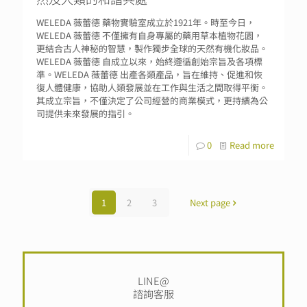
WELEDA 薇蕾德 藥物實驗室成立於1921年。時至今日，
WELEDA 薇蕾德 不僅擁有自身專屬的藥用草本植物花園，
更結合古人神秘的智慧，製作獨步全球的天然有機化妝品。
WELEDA 薇蕾德 自成立以來，始終遵循創始宗旨及各項標
準。WELEDA 薇蕾德 出產各類產品，旨在維持、促進和恢
復人體健康，協助人類發展並在工作與生活之間取得平衡。
其成立宗旨，不僅決定了公司經營的商業模式，更持續為公
司提供未來發展的指引。
0
Read more
1
2
3
Next page
LINE@
諮詢客服