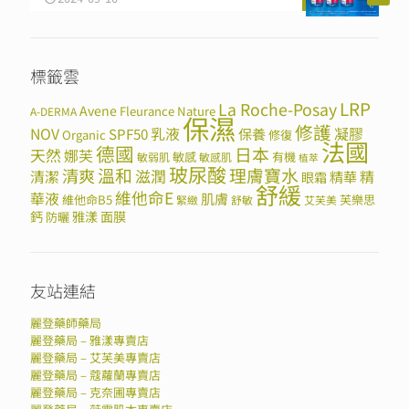
標籤雲
LRP
La Roche-Posay
Avene
Fleurance Nature
A-DERMA
保濕
修護
NOV
SPF50
乳液
保養
凝膠
Organic
修復
法國
德國
日本
天然
娜芙
敏感
有機
敏弱肌
敏感肌
植萃
玻尿酸
溫和
理膚寶水
清爽
滋潤
清潔
精華
精
眼霜
舒緩
維他命E
華液
肌膚
維他命B5
芙樂思
緊緻
舒敏
艾芙美
鈣
雅漾
面膜
防曬
友站連結
麗登藥師藥局
麗登藥局 – 雅漾專賣店
麗登藥局 – 艾芙美專賣店
麗登藥局 – 蔻蘿蘭專賣店
麗登藥局 – 克奈圃專賣店