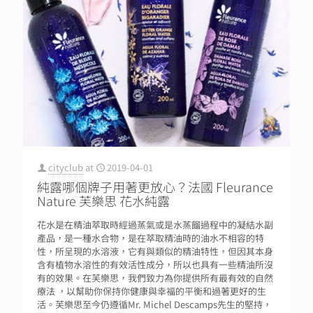
cityclub
at
2019-04-01
純露哪個牌子用著更放心？法國 Fleurance
Nature 芙樂思 花水純露
花水是在精油萃取時經過蒸氣或是水蒸餾過程中的凝結水副
產品，是一種水合物，是在萃取精油時的油水不相容的特
性，所呈現的水溶液，它有與類似的精油特性，但因其本身
含有植物水溶性的有效活性成分，所以也具有一些精油所沒
有的效果。在芙樂思，我們致力為你提供所有最有效的自然
療法 ，以幫助你保持你健康與幸福的平衡和過著更好的生
活。芙樂思至今仍遵循Mr. Michel Descamps先生的堅持，