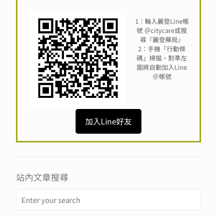
1：輪入麗登Line帳
號 ＠citycare或搜
尋『麗登藥局』
2：手機「行動條
碼」掃描，對準左
圖將自動加入Line
＠帳號
加入Line好友
站內文章搜尋