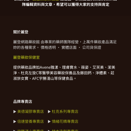
隊編輯資料與文章，希望可以獲得大家的支持與肯定
關於麗登
麗登網路藥妝館 由專業的藥師團隊經營，上萬件藥妝產品滿足
妳的各種需求。 價格透明 · 實體店面 · 公司貨保證
麗登藥妝保健室
提供藥妝品牌如Avene雅漾、理膚寶水、薇姿、艾芙美、潔美
淨、杜克左旋C等醫學美容藥妝保養品及藤田鈣、淨體素、莊
淑旂女寶、AFC宇勝淺山等保健食品。
品牌專賣店
美德凝膠專賣店
杜克系列專賣店
►
►
倍速營養專賣店
情緒花精專賣店
►
►