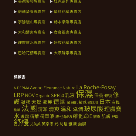
美德凝膠專賣店
杜克系列專賣店
►
►
倍速營養專賣店
情緒花精專賣店
►
►
宇勝淺山專賣店
赫本染劑專賣店
►
►
大和酵素專賣店
女寶福康專賣店
►
►
理膚寶水專賣店
急救花精專賣店
►
►
巴哈花精專賣店
大漢酵素專賣店
►
►
標籤雲
La Roche-Posay
Avene
Fleurance Nature
A-DERMA
保濕
修
LRP
NOV
SPF50
乳液
保養
Organic
修復
德國
護
日本
天然
凝膠
娜芙
敏感
有機
敏弱肌
敏感肌
法國
玻尿酸
溫和
理膚寶
清爽
滋潤
清潔
植萃
水
維他命E
精華
精華液
肌膚
眼霜
維他命B5
緊緻
舒敏
舒緩
鈣
雅漾
面膜
芙樂思
防曬
艾芙美