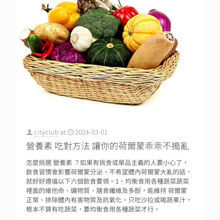
cityclub
at
2024-03-01
營養素 吃對方法 讓你的荷爾蒙乖乖不搗亂
怎麼挑選 營養素 ？如果有挑食或單品主義的人要小心了，
飲食習慣會影響荷爾蒙分泌，不希望體內荷爾蒙大亂的話，
就好好遵循以下六個飲食要領。1、均衡食用各種蔬菜蔬菜
裡面的維他命、礦物質、膳食纖維及多酚，能維持 荷爾蒙
正常、排除體內有害物質及抗氧化。只吃沙拉或喝蔬果汁，
根本不算有吃蔬菜，要均衡食用各種蔬菜才行。