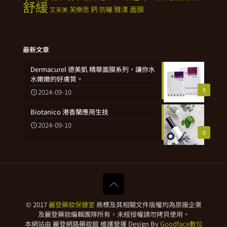
舒緩
鈣
雅漾
面膜
芙樂思
防曬
艾芙美
最新文章
Dermacurel 德美凱 精華面膜系列，讓你水
水嫩嫩的好膚質。
0
2024-09-10
Biotanico 港香蘭應用生技
2024-09-10
0
© 2017
麗登藥妝保健室
商標及其相關文件版權均為原廠企業
及麗登藥妝編輯團隊所有，未經授權請勿拷貝使用。
本網站由 麗登網路藥妝館 維護營運 Design By
Goodface數位