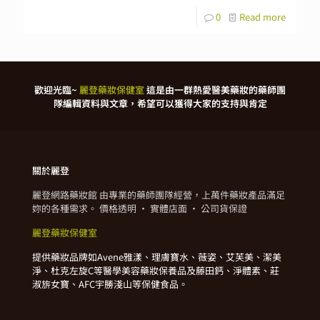
0
Read more
歡迎光臨~
麗登藥妝保健室
這是由一群熱愛醫美藥妝的藥師團
隊編輯資料與文章，希望可以獲得大家的支持與肯定
關於麗登
麗登網路藥妝館 由專業的藥師團隊經營，上萬件藥妝產品滿足
妳的各種需求。 價格透明 · 實體店面 · 公司貨保證
麗登藥妝保健室
提供藥妝品牌如Avene雅漾、理膚寶水、薇姿、艾芙美、潔美
淨、杜克左旋C等醫學美容藥妝保養品及藤田鈣、淨體素、莊
淑旂女寶、AFC宇勝淺山等保健食品。