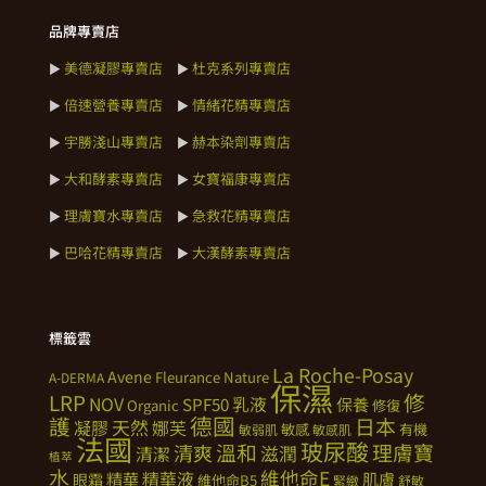
品牌專賣店
美德凝膠專賣店
杜克系列專賣店
►
►
倍速營養專賣店
情緒花精專賣店
►
►
宇勝淺山專賣店
赫本染劑專賣店
►
►
大和酵素專賣店
女寶福康專賣店
►
►
理膚寶水專賣店
急救花精專賣店
►
►
巴哈花精專賣店
大漢酵素專賣店
►
►
標籤雲
La Roche-Posay
Avene
Fleurance Nature
A-DERMA
保濕
修
LRP
NOV
SPF50
乳液
保養
Organic
修復
德國
護
日本
天然
凝膠
娜芙
敏感
有機
敏弱肌
敏感肌
法國
玻尿酸
溫和
理膚寶
清爽
滋潤
清潔
植萃
水
維他命E
精華
精華液
肌膚
眼霜
維他命B5
緊緻
舒敏