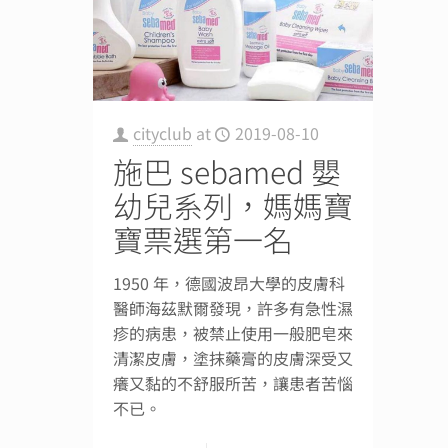
cityclub
at
2019-08-10
施巴 sebamed 嬰
幼兒系列，媽媽寶
寶票選第一名
1950 年，德國波昂大學的皮膚科
醫師海茲默爾發現，許多有急性濕
疹的病患，被禁止使用一般肥皂來
清潔皮膚，塗抹藥膏的皮膚深受又
癢又黏的不舒服所苦，讓患者苦惱
不已。