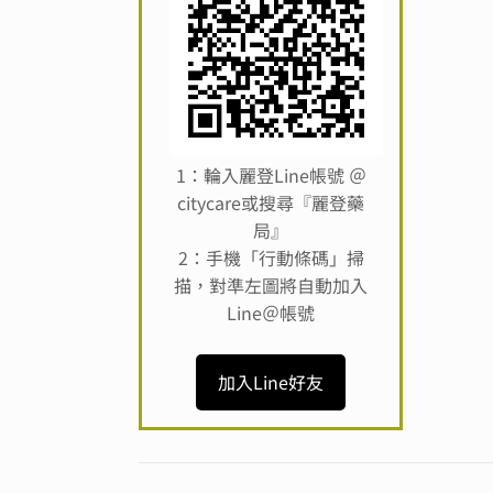
1：輪入麗登Line帳號 ＠
citycare或搜尋『麗登藥
局』
2：手機「行動條碼」掃
描，對準左圖將自動加入
Line＠帳號
加入Line好友