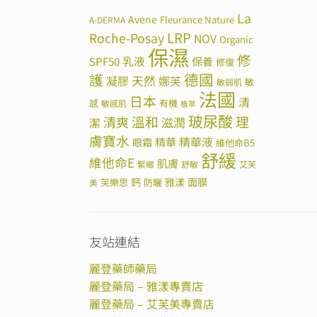
La
Avene
Fleurance Nature
A-DERMA
LRP
Roche-Posay
NOV
Organic
保濕
修
SPF50
乳液
保養
修復
德國
護
天然
凝膠
娜芙
敏
敏弱肌
法國
日本
清
感
有機
敏感肌
植萃
玻尿酸
溫和
理
清爽
滋潤
潔
膚寶水
精華
精華液
眼霜
維他命B5
舒緩
維他命E
肌膚
緊緻
舒敏
艾芙
鈣
雅漾
面膜
芙樂思
防曬
美
友站連結
麗登藥師藥局
麗登藥局 – 雅漾專賣店
麗登藥局 – 艾芙美專賣店