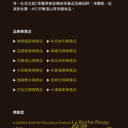
淨、杜克左旋C等醫學美容藥妝保養品及藤田鈣、淨體素、莊
淑旂女寶、AFC宇勝淺山等保健食品。
品牌專賣店
美德凝膠專賣店
杜克系列專賣店
►
►
倍速營養專賣店
情緒花精專賣店
►
►
宇勝淺山專賣店
赫本染劑專賣店
►
►
大和酵素專賣店
女寶福康專賣店
►
►
理膚寶水專賣店
急救花精專賣店
►
►
巴哈花精專賣店
大漢酵素專賣店
►
►
標籤雲
La Roche-Posay
Avene
Fleurance Nature
A-DERMA
保濕