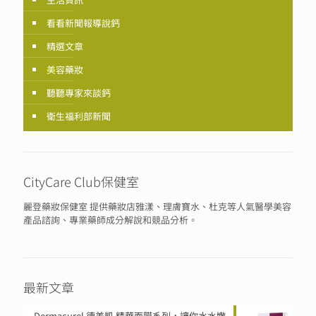
看看新聞報導說鈣
精選文章
美容藥妝
聽聽專家來談鈣
衛生福利部新聞
CityCare Club保健室
麗登藥妝保健室 提供藥妝店雅漾、理膚寶水、杜克等人氣醫學美容
產品諮詢、專業藥師成分解說和競品分析。
最新文章
Dermacurel 德美凱 精華面膜系列，讓你水水嫩