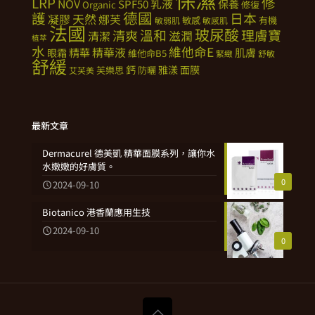
修
LRP
NOV
SPF50
乳液
保養
Organic
修復
德國
護
日本
天然
凝膠
娜芙
敏感
有機
敏弱肌
敏感肌
法國
玻尿酸
溫和
理膚寶
清爽
滋潤
清潔
植萃
水
維他命E
精華
精華液
肌膚
眼霜
維他命B5
緊緻
舒敏
舒緩
鈣
雅漾
面膜
芙樂思
防曬
艾芙美
最新文章
Dermacurel 德美凱 精華面膜系列，讓你水
水嫩嫩的好膚質。
0
2024-09-10
Biotanico 港香蘭應用生技
2024-09-10
0