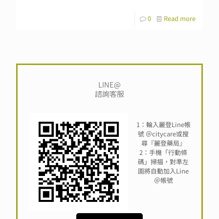
0
Read more
LINE@
諮詢客服
1：輪入麗登Line帳
號 ＠citycare或搜
尋『麗登藥局』
2：手機「行動條
碼」掃描，對準左
圖將自動加入Line
＠帳號