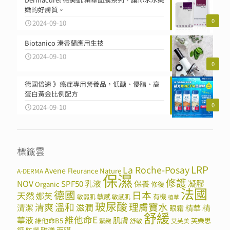
嫩的好膚質。
0
2024-09-10
Biotanico 港香蘭應用生技
2024-09-10
0
德國倍速 》癌症專用營養品，低醣、優脂、高
蛋白黃金比例配方
0
2024-09-10
標籤雲
LRP
La Roche-Posay
Avene
Fleurance Nature
A-DERMA
保濕
修護
NOV
SPF50
乳液
保養
凝膠
Organic
修復
法國
德國
日本
天然
娜芙
敏感
有機
敏弱肌
敏感肌
植萃
玻尿酸
溫和
理膚寶水
清爽
滋潤
清潔
精華
精
眼霜
舒緩
維他命E
華液
肌膚
維他命B5
芙樂思
緊緻
舒敏
艾芙美