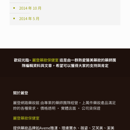
2014 年 10 月
2014 年 5 月
歡迎光臨~
麗登藥妝保健室
這是由一群熱愛醫美藥妝的藥師團
隊編輯資料與文章，希望可以獲得大家的支持與肯定
關於麗登
麗登網路藥妝館 由專業的藥師團隊經營，上萬件藥妝產品滿足
妳的各種需求。 價格透明 · 實體店面 · 公司貨保證
麗登藥妝保健室
提供藥妝品牌如Avene雅漾、理膚寶水、薇姿、艾芙美、潔美