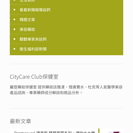
看看新聞報導說鈣
精選文章
美容藥妝
聽聽專家來談鈣
衛生福利部新聞
CityCare Club保健室
麗登藥妝保健室 提供藥妝店雅漾、理膚寶水、杜克等人氣醫學美容
產品諮詢、專業藥師成分解說和競品分析。
最新文章
Dermacurel 德美凱 精華面膜系列，讓你水水嫩