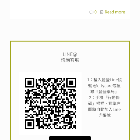
0
Read more
LINE@
諮詢客服
1：輪入麗登Line帳
號 ＠citycare或搜
尋『麗登藥局』
2：手機「行動條
碼」掃描，對準左
圖將自動加入Line
＠帳號