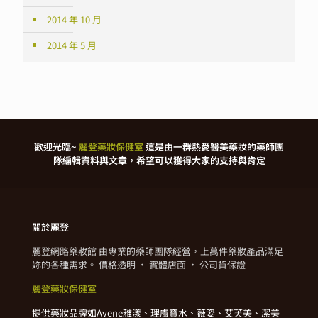
2014 年 10 月
2014 年 5 月
歡迎光臨~
麗登藥妝保健室
這是由一群熱愛醫美藥妝的藥師團
隊編輯資料與文章，希望可以獲得大家的支持與肯定
關於麗登
麗登網路藥妝館 由專業的藥師團隊經營，上萬件藥妝產品滿足
妳的各種需求。 價格透明 · 實體店面 · 公司貨保證
麗登藥妝保健室
提供藥妝品牌如Avene雅漾、理膚寶水、薇姿、艾芙美、潔美