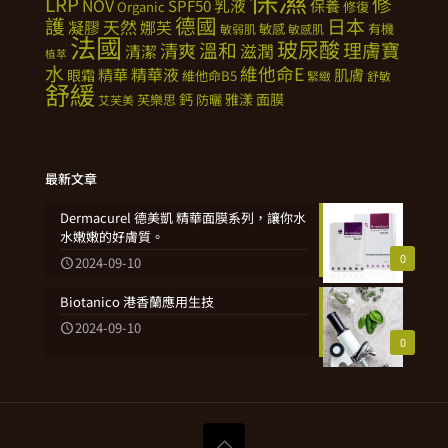
修
LRP
NOV
SPF50
乳液
保養
Organic
修復
德國
護
日本
天然
凝膠
娜芙
敏感
有機
敏弱肌
敏感肌
法國
玻尿酸
溫和
理膚寶
清爽
滋潤
清潔
植萃
水
維他命E
精華
精華液
肌膚
眼霜
維他命B5
緊緻
舒敏
舒緩
鈣
雅漾
面膜
芙樂思
防曬
艾芙美
最新文章
Dermacurel 德美凱 精華面膜系列，讓你水
水嫩嫩的好膚質。
0
2024-09-10
Biotanico 港香蘭應用生技
2024-09-10
0