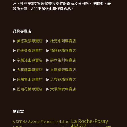
淨、杜克左旋C等醫學美容藥妝保養品及藤田鈣、淨體素、莊
淑旂女寶、AFC宇勝淺山等保健食品。
品牌專賣店
美德凝膠專賣店
杜克系列專賣店
►
►
倍速營養專賣店
情緒花精專賣店
►
►
宇勝淺山專賣店
赫本染劑專賣店
►
►
大和酵素專賣店
女寶福康專賣店
►
►
理膚寶水專賣店
急救花精專賣店
►
►
巴哈花精專賣店
大漢酵素專賣店
►
►
標籤雲
La Roche-Posay
Avene
Fleurance Nature
A-DERMA
保濕