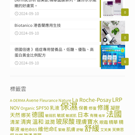
嫩的好膚質。
0
2024-09-10
Biotanico 港香蘭應用生技
2024-09-10
0
德國倍速 》癌症專用營養品，低醣、優脂、高
蛋白黃金比例配方
0
2024-09-10
標籤雲
LRP
La Roche-Posay
Avene
Fleurance Nature
A-DERMA
保濕
修護
NOV
SPF50
乳液
保養
凝膠
Organic
修復
法國
德國
日本
天然
娜芙
敏感
有機
敏弱肌
敏感肌
植萃
玻尿酸
溫和
理膚寶水
清爽
滋潤
清潔
精華
精
眼霜
舒緩
維他命E
華液
肌膚
維他命B5
芙樂思
緊緻
舒敏
艾芙美