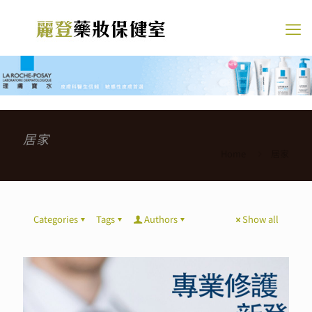
居家
Home
居家
Categories
Tags
Authors
Show all