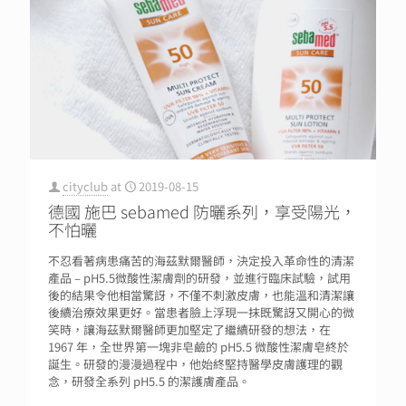
cityclub
at
2019-08-15
德國 施巴 sebamed 防曬系列，享受陽光，
不怕曬
不忍看著病患痛苦的海茲默爾醫師，決定投入革命性的清潔
產品 – pH5.5微酸性潔膚劑的研發，並進行臨床試驗，試用
後的結果令他相當驚訝，不僅不刺激皮膚，也能溫和清潔讓
後續治療效果更好。當患者臉上浮現一抹既驚訝又開心的微
笑時，讓海茲默爾醫師更加堅定了繼續研發的想法，在
1967 年，全世界第一塊非皂鹼的 pH5.5 微酸性潔膚皂終於
誕生。研發的漫漫過程中，他始終堅持醫學皮膚護理的觀
念，研發全系列 pH5.5 的潔護膚產品。