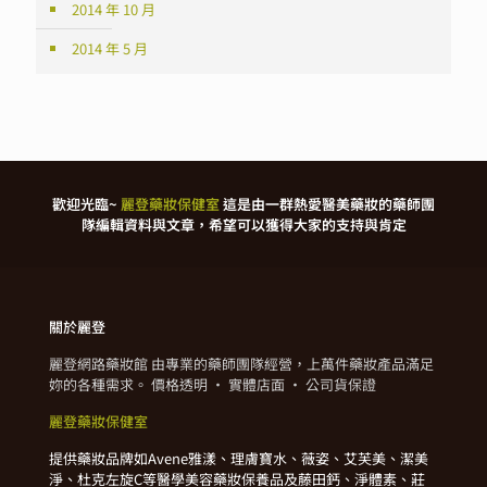
2014 年 10 月
2014 年 5 月
歡迎光臨~
麗登藥妝保健室
這是由一群熱愛醫美藥妝的藥師團
隊編輯資料與文章，希望可以獲得大家的支持與肯定
關於麗登
麗登網路藥妝館 由專業的藥師團隊經營，上萬件藥妝產品滿足
妳的各種需求。 價格透明 · 實體店面 · 公司貨保證
麗登藥妝保健室
提供藥妝品牌如Avene雅漾、理膚寶水、薇姿、艾芙美、潔美
淨、杜克左旋C等醫學美容藥妝保養品及藤田鈣、淨體素、莊