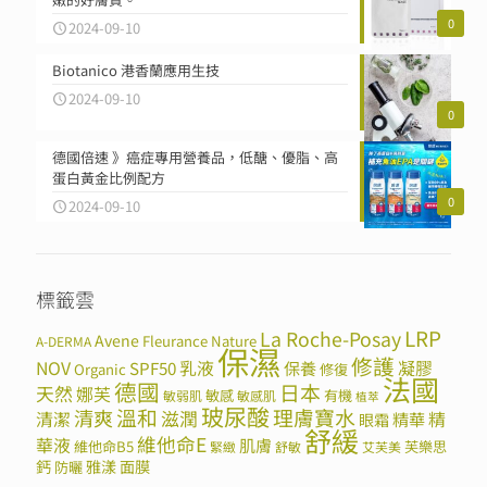
0
2024-09-10
Biotanico 港香蘭應用生技
2024-09-10
0
德國倍速 》癌症專用營養品，低醣、優脂、高
蛋白黃金比例配方
0
2024-09-10
標籤雲
LRP
La Roche-Posay
Avene
Fleurance Nature
A-DERMA
保濕
修護
NOV
SPF50
乳液
保養
凝膠
Organic
修復
法國
德國
日本
天然
娜芙
敏感
有機
敏弱肌
敏感肌
植萃
玻尿酸
溫和
理膚寶水
清爽
滋潤
清潔
精華
精
眼霜
舒緩
維他命E
華液
肌膚
維他命B5
芙樂思
緊緻
舒敏
艾芙美
鈣
雅漾
面膜
防曬