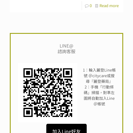
0
Read more
LINE@
諮詢客服
1：輪入麗登Line帳
號 ＠citycare或搜
尋『麗登藥局』
2：手機「行動條
碼」掃描，對準左
圖將自動加入Line
＠帳號
加入Line好友