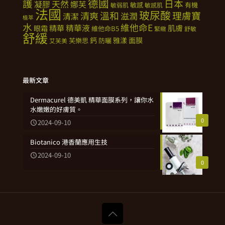
德國
護
日本
天然
凝膠
娜芙
敏感
有機
敏弱肌
敏感肌
法國
玻尿酸
溫和
理膚寶
清爽
滋潤
清潔
植萃
水
維他命E
精華
精華液
肌膚
眼霜
維他命B5
緊緻
舒敏
舒緩
鈣
雅漾
面膜
芙樂思
防曬
艾芙美
最新文章
Dermacurel 德美凱 精華面膜系列，讓你水
水嫩嫩的好膚質。
0
2024-09-10
Biotanico 港香蘭應用生技
2024-09-10
0