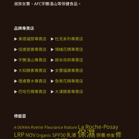
淑旂女寶、AFC宇勝淺山等保健食品。
品牌專賣店
美德凝膠專賣店
杜克系列專賣店
►
►
倍速營養專賣店
情緒花精專賣店
►
►
宇勝淺山專賣店
赫本染劑專賣店
►
►
大和酵素專賣店
女寶福康專賣店
►
►
理膚寶水專賣店
急救花精專賣店
►
►
巴哈花精專賣店
大漢酵素專賣店
►
►
標籤雲
La Roche-Posay
Avene
Fleurance Nature
A-DERMA
保濕
修
LRP
NOV
SPF50
乳液
保養
Organic
修復