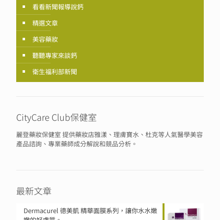
看看新聞報導說鈣
精選文章
美容藥妝
聽聽專家來談鈣
衛生福利部新聞
CityCare Club保健室
麗登藥妝保健室 提供藥妝店雅漾、理膚寶水、杜克等人氣醫學美容
產品諮詢、專業藥師成分解說和競品分析。
最新文章
Dermacurel 德美凱 精華面膜系列，讓你水水嫩
嫩的好膚質。