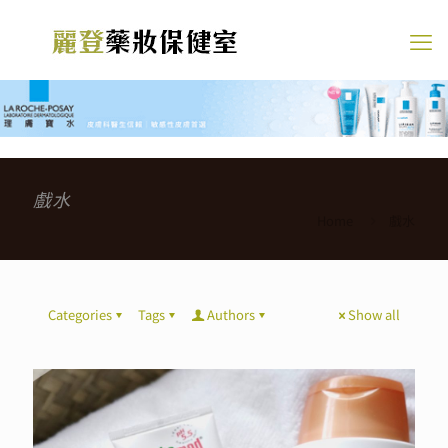
戲水
Home
戲水
Categories
Tags
Authors
Show all