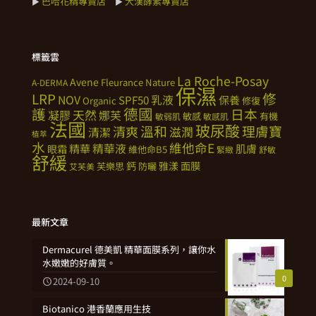
巴哈花精專賣店
大漢酵素專賣店
►
►
標籤雲
La Roche-Posay
Avene
Fleurance Nature
A-DERMA
保濕
修
LRP
NOV
SPF50
乳液
保養
Organic
修復
德國
護
日本
天然
凝膠
娜芙
敏感
有機
敏弱肌
敏感肌
法國
玻尿酸
溫和
理膚寶
清爽
滋潤
清潔
植萃
水
維他命E
精華
精華液
肌膚
眼霜
維他命B5
緊緻
舒敏
舒緩
鈣
雅漾
面膜
芙樂思
防曬
艾芙美
最新文章
Dermacurel 德美凱 精華面膜系列，讓你水
水嫩嫩的好膚質。
0
2024-09-10
Biotanico 港香蘭應用生技