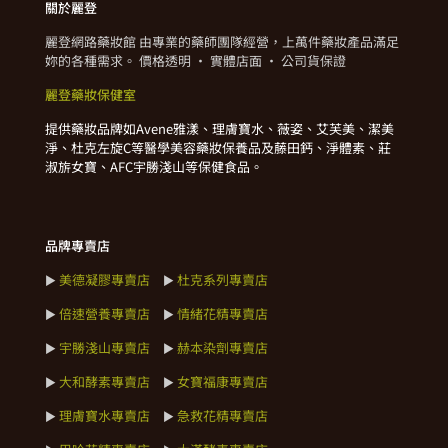
關於麗登
麗登網路藥妝館 由專業的藥師團隊經營，上萬件藥妝產品滿足
妳的各種需求。 價格透明 · 實體店面 · 公司貨保證
麗登藥妝保健室
提供藥妝品牌如Avene雅漾、理膚寶水、薇姿、艾芙美、潔美
淨、杜克左旋C等醫學美容藥妝保養品及藤田鈣、淨體素、莊
淑旂女寶、AFC宇勝淺山等保健食品。
品牌專賣店
美德凝膠專賣店
杜克系列專賣店
►
►
倍速營養專賣店
情緒花精專賣店
►
►
宇勝淺山專賣店
赫本染劑專賣店
►
►
大和酵素專賣店
女寶福康專賣店
►
►
理膚寶水專賣店
急救花精專賣店
►
►