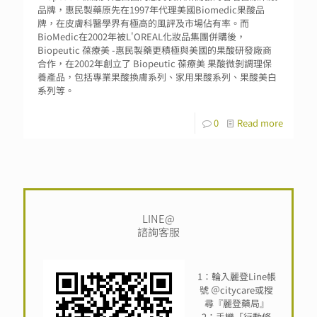
品牌，惠民製藥原先在1997年代理美國Biomedic果酸品
牌，在皮膚科醫學界有極高的風評及市場佔有率。而
BioMedic在2002年被L'OREAL化妝品集團併購後，
Biopeutic 葆療美 -惠民製藥更積極與美國的果酸研發廠商
合作，在2002年創立了 Biopeutic 葆療美 果酸微剝調理保
養產品，包括專業果酸換膚系列、家用果酸系列、果酸美白
系列等。
0
Read more
LINE@
諮詢客服
1：輪入麗登Line帳
號 ＠citycare或搜
尋『麗登藥局』
2：手機「行動條