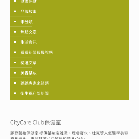
健康保健
品牌故事
未分類
焦點文章
生活資訊
看看新聞報導說鈣
精選文章
美容藥妝
聽聽專家來談鈣
衛生福利部新聞
CityCare Club保健室
麗登藥妝保健室 提供藥妝店雅漾、理膚寶水、杜克等人氣醫學美容
產品諮詢、專業藥師成分解說和競品分析。