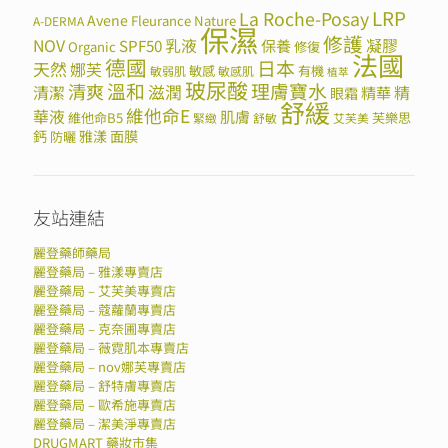
LRP
La Roche-Posay
Avene
Fleurance Nature
A-DERMA
保濕
修護
NOV
SPF50
乳液
保養
凝膠
Organic
修復
法國
德國
日本
天然
娜芙
敏感
有機
敏弱肌
敏感肌
植萃
玻尿酸
溫和
理膚寶水
清爽
滋潤
清潔
精華
精
眼霜
舒緩
維他命E
華液
肌膚
維他命B5
芙樂思
緊緻
舒敏
艾芙美
鈣
雅漾
面膜
防曬
友站連結
麗登藥師藥局
麗登藥局 – 雅漾專賣店
麗登藥局 – 艾芙美專賣店
麗登藥局 – 蔻蘿蘭專賣店
麗登藥局 – 克奈圃專賣店
麗登藥局 – 薇霓肌本專賣店
麗登藥局 – nov娜芙專賣店
麗登藥局 – 舒特膚專賣店
麗登藥局 – 歐希施專賣店
麗登藥局 – 潔美淨專賣店
DRUGMART 藥妝市集