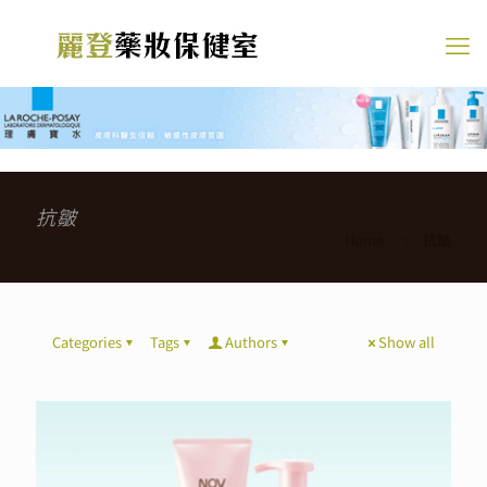
抗皺
Home
抗皺
Categories
Tags
Authors
Show all