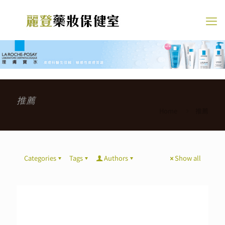
推薦
Home
推薦
Categories
Tags
Authors
Show all