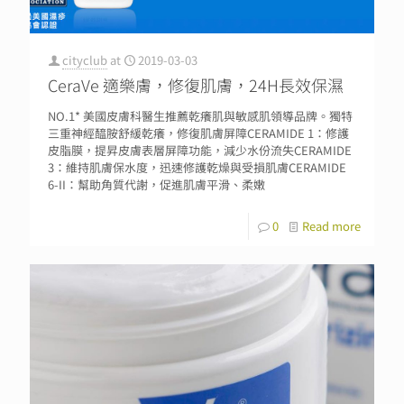
cityclub
at
2019-03-03
CeraVe 適樂膚，修復肌膚，24H長效保濕
NO.1* 美國皮膚科醫生推薦乾癢肌與敏感肌領導品牌。獨特
三重神經醯胺舒緩乾癢，修復肌膚屏障CERAMIDE 1：修護
皮脂膜，提昇皮膚表層屏障功能，減少水份流失CERAMIDE
3：維持肌膚保水度，迅速修護乾燥與受損肌膚CERAMIDE
6-II：幫助角質代謝，促進肌膚平滑、柔嫩
0
Read more