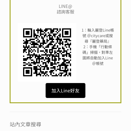
LINE@
諮詢客服
1：輪入麗登Line帳
號 ＠citycare或搜
尋『麗登藥局』
2：手機「行動條
碼」掃描，對準左
圖將自動加入Line
＠帳號
加入Line好友
站內文章搜尋