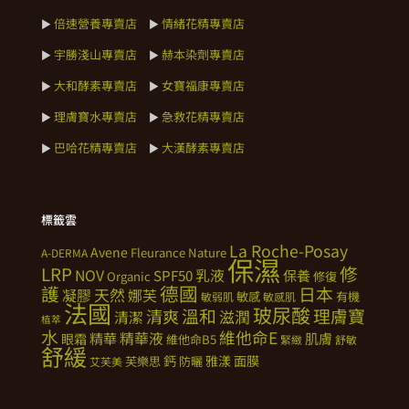
倍速營養專賣店
情緒花精專賣店
►
►
宇勝淺山專賣店
赫本染劑專賣店
►
►
大和酵素專賣店
女寶福康專賣店
►
►
理膚寶水專賣店
急救花精專賣店
►
►
巴哈花精專賣店
大漢酵素專賣店
►
►
標籤雲
La Roche-Posay
Avene
Fleurance Nature
A-DERMA
保濕
修
LRP
NOV
SPF50
乳液
保養
Organic
修復
德國
護
日本
天然
凝膠
娜芙
敏感
有機
敏弱肌
敏感肌
法國
玻尿酸
溫和
理膚寶
清爽
滋潤
清潔
植萃
水
維他命E
精華
精華液
肌膚
眼霜
維他命B5
緊緻
舒敏
舒緩
鈣
雅漾
面膜
芙樂思
防曬
艾芙美