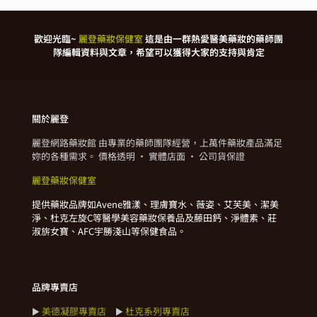
歡迎光臨~
麗登藥妝保健室
這是由一群熱愛醫美藥妝的藥師團
隊編輯資料與文章，希望可以獲得大家的支持與肯定
關於麗登
麗登網路藥妝館 由專業的藥師團隊經營，上萬件藥妝產品滿足
妳的各種需求。 價格透明 · 實體店面 · 公司貨保證
麗登藥妝保健室
提供藥妝品牌如Avene雅漾、理膚寶水、薇姿、艾芙美、潔美
淨、杜克左旋C等醫學美容藥妝保養品及藤田鈣、淨體素、莊
淑旂女寶、AFC宇勝淺山等保健食品。
品牌專賣店
美德凝膠專賣店
杜克系列專賣店
►
►