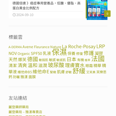
德國倍速 》癌症專用營養品，低醣、優脂、高
蛋白黃金比例配方
0
2024-09-10
標籤雲
LRP
La Roche-Posay
Avene
Fleurance Nature
A-DERMA
保濕
修護
NOV
SPF50
乳液
保養
凝膠
Organic
修復
法國
德國
日本
天然
娜芙
敏感
有機
敏弱肌
敏感肌
植萃
玻尿酸
溫和
理膚寶水
清爽
滋潤
清潔
精華
精
眼霜
舒緩
維他命E
華液
肌膚
維他命B5
芙樂思
緊緻
舒敏
艾芙美
鈣
雅漾
面膜
防曬
友站連結
麗登藥師藥局
麗登藥局 – 雅漾專賣店