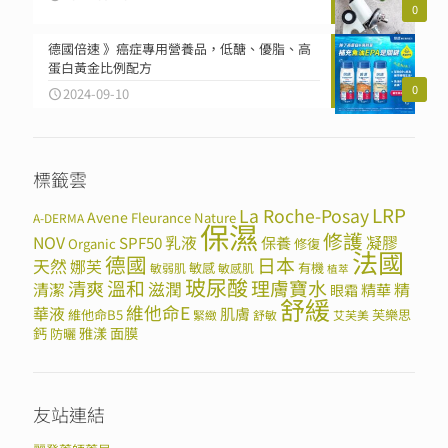
0
德國倍速 》癌症專用營養品，低醣、優脂、高
蛋白黃金比例配方
0
2024-09-10
標籤雲
LRP
La Roche-Posay
Avene
Fleurance Nature
A-DERMA
保濕
修護
NOV
SPF50
乳液
保養
凝膠
Organic
修復
法國
德國
日本
天然
娜芙
敏感
有機
敏弱肌
敏感肌
植萃
玻尿酸
溫和
理膚寶水
清爽
滋潤
清潔
精華
精
眼霜
舒緩
維他命E
華液
肌膚
維他命B5
芙樂思
緊緻
舒敏
艾芙美
鈣
雅漾
面膜
防曬
友站連結