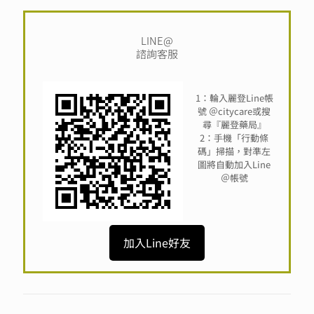
LINE@
諮詢客服
1：輪入麗登Line帳
號 ＠citycare或搜
尋『麗登藥局』
2：手機「行動條
碼」掃描，對準左
圖將自動加入Line
＠帳號
加入Line好友