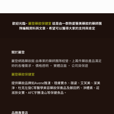
歡迎光臨~
麗登藥妝保健室
這是由一群熱愛醫美藥妝的藥師團
隊編輯資料與文章，希望可以獲得大家的支持與肯定
關於麗登
麗登網路藥妝館 由專業的藥師團隊經營，上萬件藥妝產品滿足
妳的各種需求。 價格透明 · 實體店面 · 公司貨保證
麗登藥妝保健室
提供藥妝品牌如Avene雅漾、理膚寶水、薇姿、艾芙美、潔美
淨、杜克左旋C等醫學美容藥妝保養品及藤田鈣、淨體素、莊
淑旂女寶、AFC宇勝淺山等保健食品。
品牌專賣店