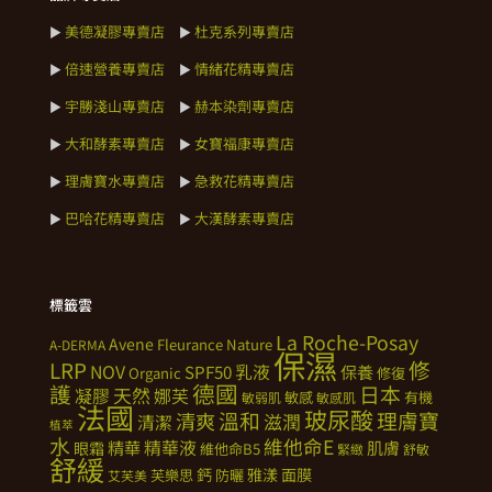
美德凝膠專賣店
杜克系列專賣店
►
►
倍速營養專賣店
情緒花精專賣店
►
►
宇勝淺山專賣店
赫本染劑專賣店
►
►
大和酵素專賣店
女寶福康專賣店
►
►
理膚寶水專賣店
急救花精專賣店
►
►
巴哈花精專賣店
大漢酵素專賣店
►
►
標籤雲
La Roche-Posay
Avene
Fleurance Nature
A-DERMA
保濕
修
LRP
NOV
SPF50
乳液
保養
Organic
修復
德國
護
日本
天然
凝膠
娜芙
敏感
有機
敏弱肌
敏感肌
法國
玻尿酸
溫和
理膚寶
清爽
滋潤
清潔
植萃
水
維他命E
精華
精華液
肌膚
眼霜
維他命B5
緊緻
舒敏
舒緩
鈣
雅漾
面膜
芙樂思
防曬
艾芙美