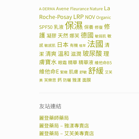
La
Avene
Fleurance Nature
A-DERMA
LRP
Roche-Posay
NOV
Organic
保濕
修
SPF50
乳液
保養
修復
德國
護
天然
凝膠
娜芙
敏
敏弱肌
法國
日本
清
感
有機
敏感肌
植萃
玻尿酸
溫和
理
清爽
滋潤
潔
膚寶水
精華
精華液
眼霜
維他命B5
舒緩
維他命E
肌膚
緊緻
舒敏
艾芙
鈣
雅漾
面膜
芙樂思
防曬
美
友站連結
麗登藥師藥局
麗登藥局 – 雅漾專賣店
麗登藥局 – 艾芙美專賣店