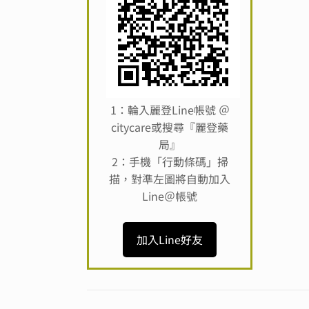
1：輪入麗登Line帳號 ＠
citycare或搜尋『麗登藥
局』
2：手機「行動條碼」掃
描，對準左圖將自動加入
Line＠帳號
加入Line好友