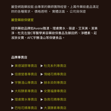
麗登網路藥妝館 由專業的藥師團隊經營，上萬件藥妝產品滿足
妳的各種需求。 價格透明 · 實體店面 · 公司貨保證
麗登藥妝保健室
提供藥妝品牌如Avene雅漾、理膚寶水、薇姿、艾芙美、潔美
淨、杜克左旋C等醫學美容藥妝保養品及藤田鈣、淨體素、莊
淑旂女寶、AFC宇勝淺山等保健食品。
品牌專賣店
美德凝膠專賣店
杜克系列專賣店
►
►
倍速營養專賣店
情緒花精專賣店
►
►
宇勝淺山專賣店
赫本染劑專賣店
►
►
大和酵素專賣店
女寶福康專賣店
►
►
理膚寶水專賣店
急救花精專賣店
►
►
巴哈花精專賣店
大漢酵素專賣店
►
►