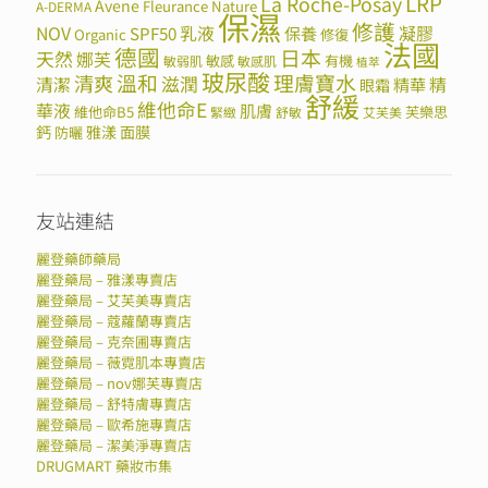
LRP
La Roche-Posay
Avene
Fleurance Nature
A-DERMA
保濕
修護
NOV
SPF50
乳液
保養
凝膠
Organic
修復
法國
德國
日本
天然
娜芙
敏感
有機
敏弱肌
敏感肌
植萃
玻尿酸
溫和
理膚寶水
清爽
滋潤
清潔
精華
精
眼霜
舒緩
維他命E
華液
肌膚
維他命B5
芙樂思
緊緻
舒敏
艾芙美
鈣
雅漾
面膜
防曬
友站連結
麗登藥師藥局
麗登藥局 – 雅漾專賣店
麗登藥局 – 艾芙美專賣店
麗登藥局 – 蔻蘿蘭專賣店
麗登藥局 – 克奈圃專賣店
麗登藥局 – 薇霓肌本專賣店
麗登藥局 – nov娜芙專賣店
麗登藥局 – 舒特膚專賣店
麗登藥局 – 歐希施專賣店
麗登藥局 – 潔美淨專賣店
DRUGMART 藥妝市集