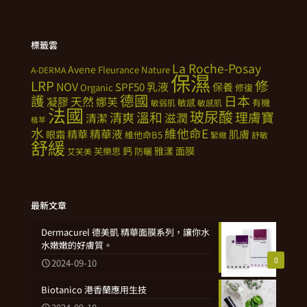
標籤雲
La Roche-Posay
Avene
Fleurance Nature
A-DERMA
保濕
修
LRP
NOV
SPF50
乳液
保養
Organic
修復
德國
護
日本
天然
凝膠
娜芙
敏感
有機
敏弱肌
敏感肌
法國
玻尿酸
溫和
理膚寶
清爽
滋潤
清潔
植萃
水
維他命E
精華
精華液
肌膚
眼霜
維他命B5
緊緻
舒敏
舒緩
鈣
雅漾
面膜
芙樂思
防曬
艾芙美
最新文章
Dermacurel 德美凱 精華面膜系列，讓你水
水嫩嫩的好膚質。
0
2024-09-10
Biotanico 港香蘭應用生技