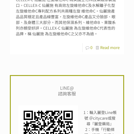
口，CELLEX-C 仙麗施 有高效左旋維他命C及水解離子化型
左旋維他命C專利配方系列共兩種左旋 維他命C。仙麗施產
品品質穩定且產品線豐富，左旋維他命C產品又分臉部、眼
部、及身體三大部分。而其他保濕系列、維他命B、果酸系
列亦頗受好評。CELLEX-C 仙麗施 為左旋維他命C代表性的
品牌，稱 仙麗施 為左旋維他命C之父亦不為過。
0
Read more
LINE@
諮詢客服
1：輪入麗登Line帳
號 ＠citycare或搜
尋『麗登藥局』
2：手機「行動條