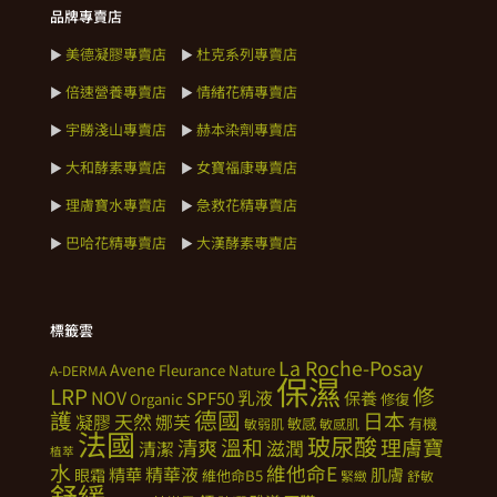
品牌專賣店
美德凝膠專賣店
杜克系列專賣店
►
►
倍速營養專賣店
情緒花精專賣店
►
►
宇勝淺山專賣店
赫本染劑專賣店
►
►
大和酵素專賣店
女寶福康專賣店
►
►
理膚寶水專賣店
急救花精專賣店
►
►
巴哈花精專賣店
大漢酵素專賣店
►
►
標籤雲
La Roche-Posay
Avene
Fleurance Nature
A-DERMA
保濕
修
LRP
NOV
SPF50
乳液
保養
Organic
修復
德國
護
日本
天然
凝膠
娜芙
敏感
有機
敏弱肌
敏感肌
法國
玻尿酸
溫和
理膚寶
清爽
滋潤
清潔
植萃
水
維他命E
精華
精華液
肌膚
眼霜
維他命B5
緊緻
舒敏
舒緩