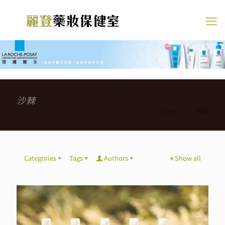
沙棘
Home
沙棘
Categories
Tags
Authors
Show all