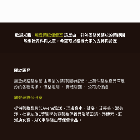
歡迎光臨~
麗登藥妝保健室
這是由一群熱愛醫美藥妝的藥師團
隊編輯資料與文章，希望可以獲得大家的支持與肯定
關於麗登
麗登網路藥妝館 由專業的藥師團隊經營，上萬件藥妝產品滿足
妳的各種需求。 價格透明 · 實體店面 · 公司貨保證
麗登藥妝保健室
提供藥妝品牌如Avene雅漾、理膚寶水、薇姿、艾芙美、潔美
淨、杜克左旋C等醫學美容藥妝保養品及藤田鈣、淨體素、莊
淑旂女寶、AFC宇勝淺山等保健食品。