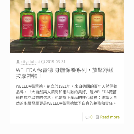
cityclub
at
2019-03-31
WELEDA 薇蕾德 身體保養系列，放鬆舒緩
按摩神物！
WELEDA薇蕾德，創立於1921年，來自德國的百年天然保養
品牌。「大自然與人類間和諧共融的美好」是WELEDA薇蕾
德自成立以來的信念，也是旗下產品的核心精神；維護大自
然的永續發展更是WELEDA薇蕾德賦予自身的義務和責任。
0
Read more