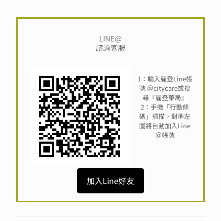
LINE@
諮詢客服
1：輪入麗登Line帳
號 ＠citycare或搜
尋『麗登藥局』
2：手機「行動條
碼」掃描，對準左
圖將自動加入Line
＠帳號
加入Line好友