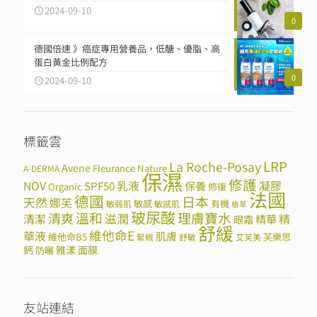
2024-09-10
0
德國倍速 》癌症專用營養品，低醣、優脂、高
蛋白黃金比例配方
0
2024-09-10
標籤雲
LRP
La Roche-Posay
Avene
Fleurance Nature
A-DERMA
保濕
修護
NOV
SPF50
乳液
保養
凝膠
Organic
修復
法國
德國
日本
天然
娜芙
敏感
有機
敏弱肌
敏感肌
植萃
玻尿酸
溫和
理膚寶水
清爽
滋潤
清潔
精華
精
眼霜
舒緩
維他命E
華液
肌膚
維他命B5
芙樂思
緊緻
舒敏
艾芙美
鈣
雅漾
面膜
防曬
友站連結