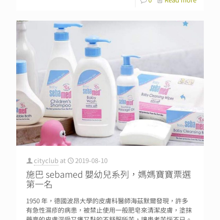
cityclub
at
2019-08-10
施巴 sebamed 嬰幼兒系列，媽媽寶寶票選
第一名
1950 年，德國波昂大學的皮膚科醫師海茲默爾發現，許多
有急性濕疹的病患，被禁止使用一般肥皂來清潔皮膚，塗抹
藥膏的皮膚深受又癢又黏的不舒服所苦，讓患者苦惱不已。