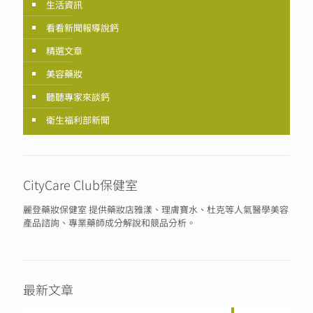
生活資訊
看看新聞報導說鈣
精選文章
美容藥妝
聽聽專家來談鈣
衛生福利部新聞
CityCare Club保健室
麗登藥妝保健室 提供藥妝店雅漾、理膚寶水、杜克等人氣醫學美容
產品諮詢、專業藥師成分解說和競品分析。
最新文章