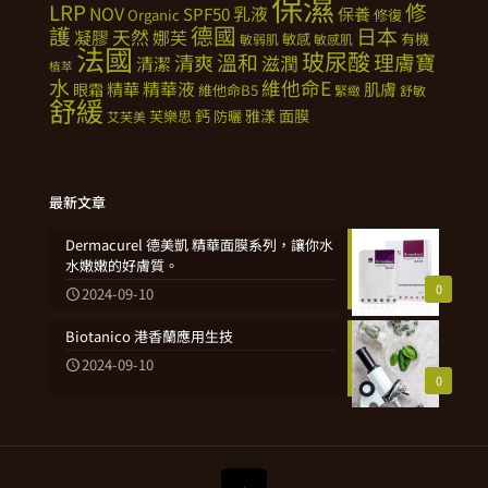
保濕
修
LRP
NOV
SPF50
乳液
保養
Organic
修復
德國
護
日本
天然
凝膠
娜芙
敏感
有機
敏弱肌
敏感肌
法國
玻尿酸
溫和
理膚寶
清爽
滋潤
清潔
植萃
水
維他命E
精華
精華液
肌膚
眼霜
維他命B5
緊緻
舒敏
舒緩
鈣
雅漾
面膜
芙樂思
防曬
艾芙美
最新文章
Dermacurel 德美凱 精華面膜系列，讓你水
水嫩嫩的好膚質。
0
2024-09-10
Biotanico 港香蘭應用生技
2024-09-10
0