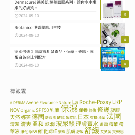
Dermacurel 德美凱 精華面膜系列，讓你水水嫩
嫩的好膚質。
0
2024-09-10
Biotanico 港香蘭應用生技
2024-09-10
0
德國倍速 》癌症專用營養品，低醣、優脂、高
蛋白黃金比例配方
0
2024-09-10
標籤雲
LRP
La Roche-Posay
Avene
Fleurance Nature
A-DERMA
保濕
修護
NOV
SPF50
乳液
保養
凝膠
Organic
修復
法國
德國
日本
天然
娜芙
敏感
有機
敏弱肌
敏感肌
植萃
玻尿酸
溫和
理膚寶水
清爽
滋潤
清潔
精華
精
眼霜
舒緩
維他命E
華液
肌膚
維他命B5
芙樂思
緊緻
舒敏
艾芙美