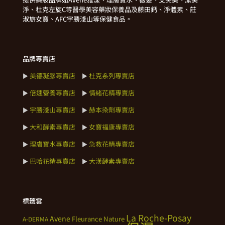
淨、杜克左旋C等醫學美容藥妝保養品及藤田鈣、淨體素、莊
淑旂女寶、AFC宇勝淺山等保健食品。
品牌專賣店
美德凝膠專賣店
杜克系列專賣店
►
►
倍速營養專賣店
情緒花精專賣店
►
►
宇勝淺山專賣店
赫本染劑專賣店
►
►
大和酵素專賣店
女寶福康專賣店
►
►
理膚寶水專賣店
急救花精專賣店
►
►
巴哈花精專賣店
大漢酵素專賣店
►
►
標籤雲
La Roche-Posay
Avene
Fleurance Nature
A-DERMA