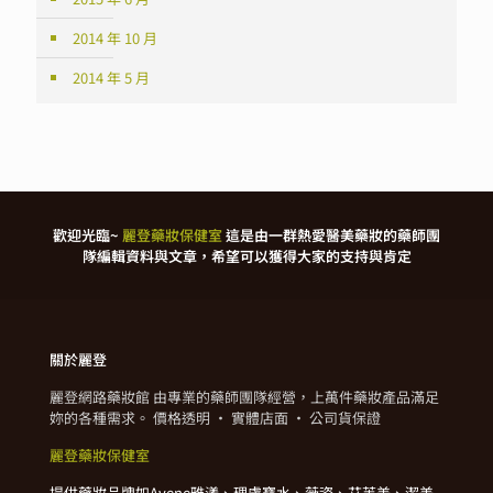
2014 年 10 月
2014 年 5 月
歡迎光臨~
麗登藥妝保健室
這是由一群熱愛醫美藥妝的藥師團
隊編輯資料與文章，希望可以獲得大家的支持與肯定
關於麗登
麗登網路藥妝館 由專業的藥師團隊經營，上萬件藥妝產品滿足
妳的各種需求。 價格透明 · 實體店面 · 公司貨保證
麗登藥妝保健室
提供藥妝品牌如Avene雅漾、理膚寶水、薇姿、艾芙美、潔美