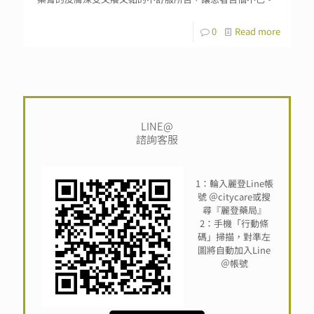
0
Read more
LINE@
諮詢客服
1：輪入麗登Line帳
號 ＠citycare或搜
尋『麗登藥局』
2：手機「行動條
碼」掃描，對準左
圖將自動加入Line
＠帳號