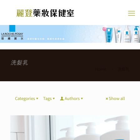
洗髮乳
Home
洗髮乳
Categories
Tags
Authors
Show all