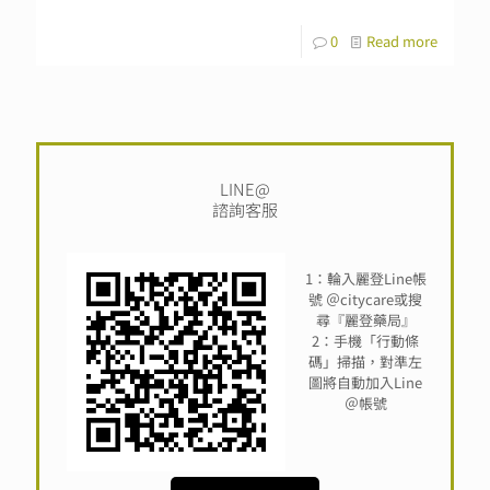
0
Read more
LINE@
諮詢客服
1：輪入麗登Line帳
號 ＠citycare或搜
尋『麗登藥局』
2：手機「行動條
碼」掃描，對準左
圖將自動加入Line
＠帳號