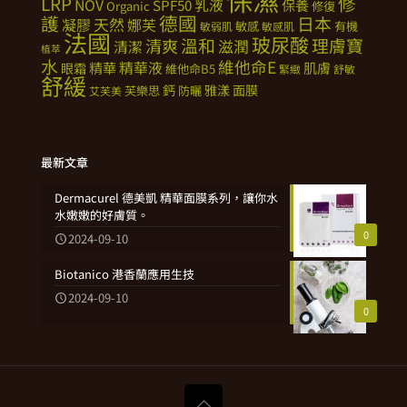
修
LRP
NOV
SPF50
乳液
保養
Organic
修復
德國
護
日本
天然
凝膠
娜芙
敏感
有機
敏弱肌
敏感肌
法國
玻尿酸
溫和
理膚寶
清爽
滋潤
清潔
植萃
水
維他命E
精華
精華液
肌膚
眼霜
維他命B5
緊緻
舒敏
舒緩
鈣
雅漾
面膜
芙樂思
防曬
艾芙美
最新文章
Dermacurel 德美凱 精華面膜系列，讓你水
水嫩嫩的好膚質。
0
2024-09-10
Biotanico 港香蘭應用生技
2024-09-10
0