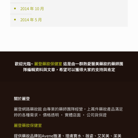
2014 年 10 月
2014 年 5 月
歡迎光臨~
麗登藥妝保健室
這是由一群熱愛醫美藥妝的藥師團
隊編輯資料與文章，希望可以獲得大家的支持與肯定
關於麗登
麗登網路藥妝館 由專業的藥師團隊經營，上萬件藥妝產品滿足
妳的各種需求。 價格透明 · 實體店面 · 公司貨保證
麗登藥妝保健室
提供藥妝品牌如Avene雅漾、理膚寶水、薇姿、艾芙美、潔美