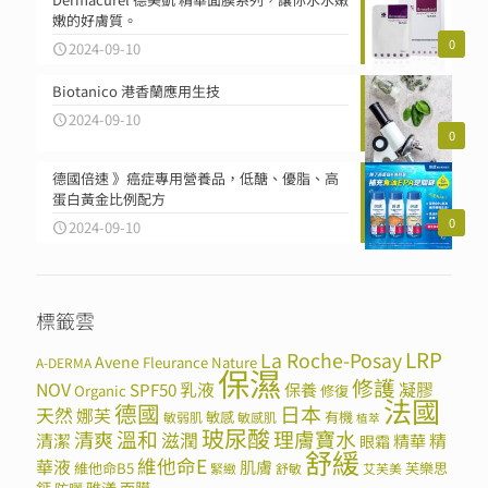
嫩的好膚質。
0
2024-09-10
Biotanico 港香蘭應用生技
2024-09-10
0
德國倍速 》癌症專用營養品，低醣、優脂、高
蛋白黃金比例配方
0
2024-09-10
標籤雲
LRP
La Roche-Posay
Avene
Fleurance Nature
A-DERMA
保濕
修護
NOV
SPF50
乳液
保養
凝膠
Organic
修復
法國
德國
日本
天然
娜芙
敏感
有機
敏弱肌
敏感肌
植萃
玻尿酸
溫和
理膚寶水
清爽
滋潤
清潔
精華
精
眼霜
舒緩
維他命E
華液
肌膚
維他命B5
芙樂思
緊緻
舒敏
艾芙美