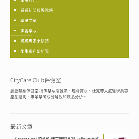
看看新聞報導說鈣
精選文章
美容藥妝
聽聽專家來談鈣
衛生福利部新聞
CityCare Club保健室
麗登藥妝保健室 提供藥妝店雅漾、理膚寶水、杜克等人氣醫學美容
產品諮詢、專業藥師成分解說和競品分析。
最新文章
Dermacurel 德美凱 精華面膜系列，讓你水水嫩