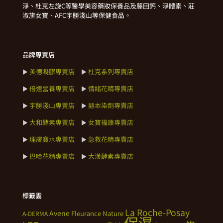
淨、杜克左旋C等醫學美容藥妝保養品及藤田鈣、淨體素、莊
淑旂女寶、AFC宇勝淺山等保健食品。
品牌專賣店
美德凝膠專賣店
杜克系列專賣店
►
►
倍速營養專賣店
情緒花精專賣店
►
►
宇勝淺山專賣店
赫本染劑專賣店
►
►
大和酵素專賣店
女寶福康專賣店
►
►
理膚寶水專賣店
急救花精專賣店
►
►
巴哈花精專賣店
大漢酵素專賣店
►
►
標籤雲
La Roche-Posay
Avene
Fleurance Nature
A-DERMA
保濕