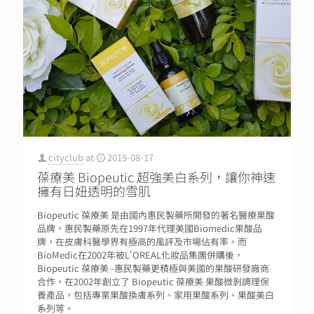
cityclub
at
2019-08-17
葆療美 Biopeutic 超強美白系列，讓你神速
擁有日妞透明的雪肌
Biopeutic 葆療美 是由國內惠民製藥所開發的著名醫療果酸
品牌，惠民製藥原先在1997年代理美國Biomedic果酸品
牌，在皮膚科醫學界有極高的風評及市場佔有率。而
BioMedic在2002年被L'OREAL化妝品集團併購後，
Biopeutic 葆療美 -惠民製藥更積極與美國的果酸研發廠商
合作，在2002年創立了 Biopeutic 葆療美 果酸微剝調理保
養產品，包括專業果酸換膚系列、家用果酸系列、果酸美白
系列等。