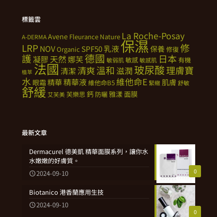
標籤雲
La Roche-Posay
Avene
Fleurance Nature
A-DERMA
保濕
修
LRP
NOV
SPF50
乳液
保養
Organic
修復
德國
護
日本
天然
凝膠
娜芙
敏感
有機
敏弱肌
敏感肌
法國
玻尿酸
溫和
理膚寶
清爽
滋潤
清潔
植萃
水
維他命E
精華
精華液
肌膚
眼霜
維他命B5
緊緻
舒敏
舒緩
鈣
雅漾
面膜
芙樂思
防曬
艾芙美
最新文章
Dermacurel 德美凱 精華面膜系列，讓你水
水嫩嫩的好膚質。
0
2024-09-10
Biotanico 港香蘭應用生技
2024-09-10
0