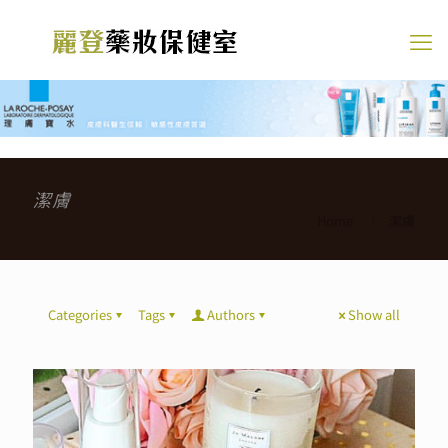
潔膚
Home
潔膚
Categories
Tags
Authors
Show all