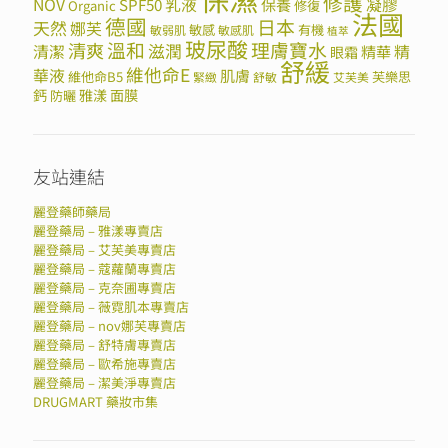
修護
NOV
SPF50
乳液
保養
凝膠
Organic
修復
法國
德國
日本
天然
娜芙
敏感
有機
敏弱肌
敏感肌
植萃
玻尿酸
溫和
理膚寶水
清爽
滋潤
清潔
精華
精
眼霜
舒緩
維他命E
華液
肌膚
維他命B5
芙樂思
緊緻
舒敏
艾芙美
鈣
雅漾
面膜
防曬
友站連結
麗登藥師藥局
麗登藥局 – 雅漾專賣店
麗登藥局 – 艾芙美專賣店
麗登藥局 – 蔻蘿蘭專賣店
麗登藥局 – 克奈圃專賣店
麗登藥局 – 薇霓肌本專賣店
麗登藥局 – nov娜芙專賣店
麗登藥局 – 舒特膚專賣店
麗登藥局 – 歐希施專賣店
麗登藥局 – 潔美淨專賣店
DRUGMART 藥妝市集