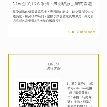
NOV 娜芙 L&W系列，嬌弱敏感肌膚的首選
易受刺激的嬌弱敏感肌膚，容易變的乾燥、缺少彈力和失去
透亮感。娜芙L&W系列，是賦予嬌弱敏感肌膚濕潤、彈力和
透亮感的高保濕&抗老美白護膚系列。
0
Read more
LINE@
諮詢客服
1：輪入麗登Line帳
號 ＠citycare或搜
尋『麗登藥局』
2：手機「行動條
碼」掃描，對準左
圖將自動加入Line