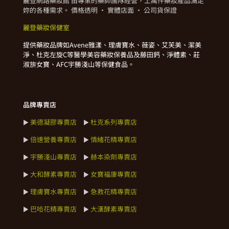
麗登網路藥妝館 由專業的藥師團隊經營，上萬件藥妝產品滿足
妳的各種需求。 價格透明 · 實體店面 · 公司貨保證
麗登藥妝保健室
提供藥妝品牌如Avene雅漾、理膚寶水、薇姿、艾芙美、潔美
淨、杜克左旋C等醫學美容藥妝保養品及藤田鈣、淨體素、莊
淑旂女寶、AFC宇勝淺山等保健食品。
品牌專賣店
美德凝膠專賣店
杜克系列專賣店
►
►
倍速營養專賣店
情緒花精專賣店
►
►
宇勝淺山專賣店
赫本染劑專賣店
►
►
大和酵素專賣店
女寶福康專賣店
►
►
理膚寶水專賣店
急救花精專賣店
►
►
巴哈花精專賣店
大漢酵素專賣店
►
►