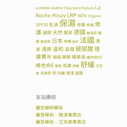
La
Avene
Fleurance Nature
A-DERMA
LRP
Roche-Posay
NOV
Organic
保濕
修
SPF50
乳液
保養
修復
德國
護
天然
凝膠
娜芙
敏
敏弱肌
法國
日本
清
感
有機
敏感肌
植萃
玻尿酸
溫和
理
清爽
滋潤
潔
膚寶水
精華
精華液
眼霜
維他命B5
舒緩
維他命E
肌膚
緊緻
舒敏
艾芙
鈣
雅漾
面膜
芙樂思
防曬
美
友站連結
麗登藥師藥局
麗登藥局 – 雅漾專賣店
麗登藥局 – 艾芙美專賣店