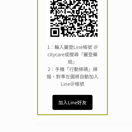
1：輪入麗登Line帳號 ＠
citycare或搜尋『麗登藥
局』
2：手機「行動條碼」掃
描，對準左圖將自動加入
Line＠帳號
加入Line好友