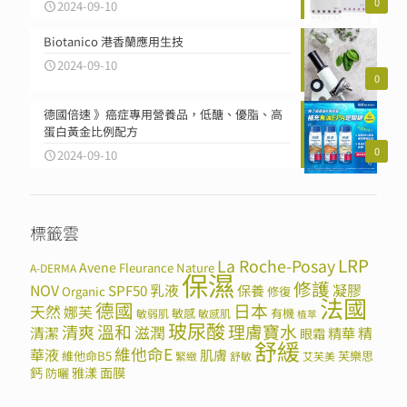
0
2024-09-10
Biotanico 港香蘭應用生技
2024-09-10
0
德國倍速 》癌症專用營養品，低醣、優脂、高
蛋白黃金比例配方
0
2024-09-10
標籤雲
LRP
La Roche-Posay
Avene
Fleurance Nature
A-DERMA
保濕
修護
NOV
SPF50
乳液
保養
凝膠
Organic
修復
法國
德國
日本
天然
娜芙
敏感
有機
敏弱肌
敏感肌
植萃
玻尿酸
溫和
理膚寶水
清爽
滋潤
清潔
精華
精
眼霜
舒緩
維他命E
華液
肌膚
維他命B5
芙樂思
緊緻
舒敏
艾芙美
鈣
雅漾
面膜
防曬