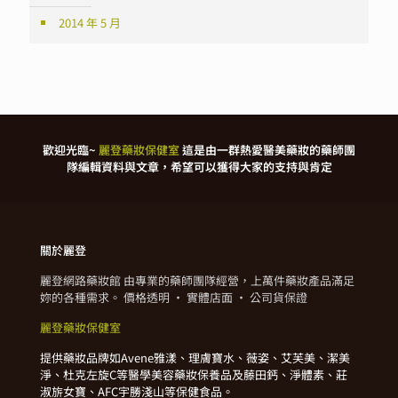
2014 年 5 月
歡迎光臨~
麗登藥妝保健室
這是由一群熱愛醫美藥妝的藥師團
隊編輯資料與文章，希望可以獲得大家的支持與肯定
關於麗登
麗登網路藥妝館 由專業的藥師團隊經營，上萬件藥妝產品滿足
妳的各種需求。 價格透明 · 實體店面 · 公司貨保證
麗登藥妝保健室
提供藥妝品牌如Avene雅漾、理膚寶水、薇姿、艾芙美、潔美
淨、杜克左旋C等醫學美容藥妝保養品及藤田鈣、淨體素、莊
淑旂女寶、AFC宇勝淺山等保健食品。