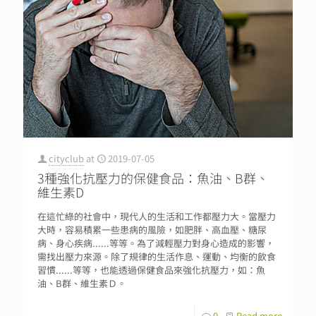
cityclub
at
2019-07-05
3種強化抗壓力的保健食品：魚油、B群、
維生素D
在這忙綠的社會中，現代人的生活和工作都壓力大。當壓力
大時，容易積累一些患病的風險，如肥胖、高血壓、糖尿
病、身心疾病......等等。為了減輕壓力對身心造成的影響，
需找出壓力來源。除了規律的生活作息、運動、均衡的飲食
習慣......等等，也能透過保健食品來強化抗壓力，如：魚
油、B群、維生素Ｄ。
0
Read more