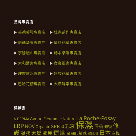
品牌專賣店
美德凝膠專賣店
杜克系列專賣店
►
►
倍速營養專賣店
情緒花精專賣店
►
►
宇勝淺山專賣店
赫本染劑專賣店
►
►
大和酵素專賣店
女寶福康專賣店
►
►
理膚寶水專賣店
急救花精專賣店
►
►
巴哈花精專賣店
大漢酵素專賣店
►
►
標籤雲
La Roche-Posay
Avene
Fleurance Nature
A-DERMA
保濕
修
LRP
NOV
SPF50
乳液
保養
Organic
修復
德國
護
日本
天然
凝膠
娜芙
敏感
有機
敏弱肌
敏感肌