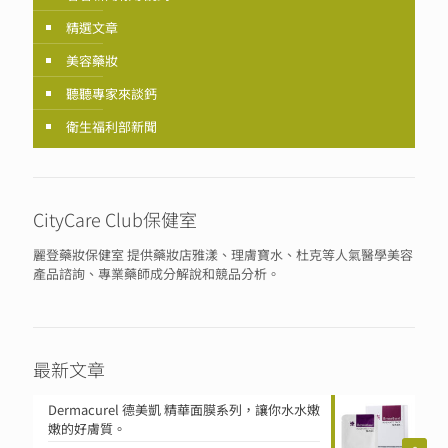
精選文章
美容藥妝
聽聽專家來談鈣
衛生福利部新聞
CityCare Club保健室
麗登藥妝保健室 提供藥妝店雅漾、理膚寶水、杜克等人氣醫學美容
產品諮詢、專業藥師成分解說和競品分析。
最新文章
Dermacurel 德美凱 精華面膜系列，讓你水水嫩
嫩的好膚質。