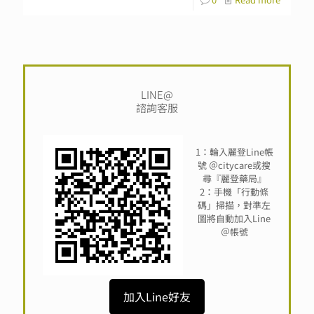
LINE@
諮詢客服
1：輪入麗登Line帳
號 ＠citycare或搜
尋『麗登藥局』
2：手機「行動條
碼」掃描，對準左
圖將自動加入Line
＠帳號
加入Line好友