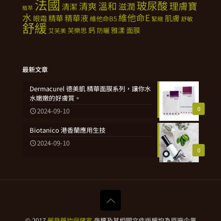
法國
玻尿酸
溫和
理膚寶
清爽
滋潤
清潔
植萃
水
維他命E
精華
精華液
肌膚
眼霜
維他命B5
緊緻
舒敏
舒緩
鈣
雅漾
面膜
芙樂思
防曬
艾芙美
最新文章
Dermacurel 德美凱 精華面膜系列，讓你水
水嫩嫩的好膚質。
0
2024-09-10
Biotanico 港香蘭應用生技
2024-09-10
0
© 2017
麗登藥妝保健室
商標及其相關文件版權均為原廠企業