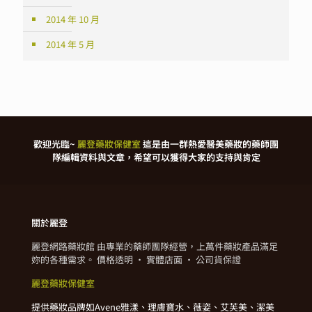
2014 年 10 月
2014 年 5 月
歡迎光臨~
麗登藥妝保健室
這是由一群熱愛醫美藥妝的藥師團
隊編輯資料與文章，希望可以獲得大家的支持與肯定
關於麗登
麗登網路藥妝館 由專業的藥師團隊經營，上萬件藥妝產品滿足
妳的各種需求。 價格透明 · 實體店面 · 公司貨保證
麗登藥妝保健室
提供藥妝品牌如Avene雅漾、理膚寶水、薇姿、艾芙美、潔美