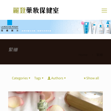
緊繃
Home
緊繃
Categories
Tags
Authors
Show all