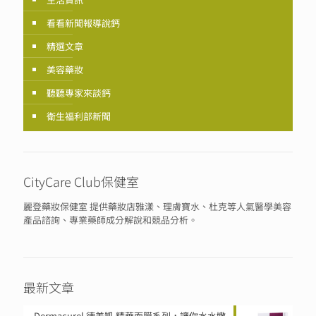
看看新聞報導說鈣
精選文章
美容藥妝
聽聽專家來談鈣
衛生福利部新聞
CityCare Club保健室
麗登藥妝保健室 提供藥妝店雅漾、理膚寶水、杜克等人氣醫學美容
產品諮詢、專業藥師成分解說和競品分析。
最新文章
Dermacurel 德美凱 精華面膜系列，讓你水水嫩