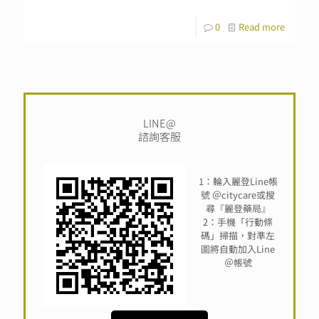
0
Read more
LINE@
諮詢客服
1：輪入麗登Line帳
號 ＠citycare或搜
尋『麗登藥局』
2：手機「行動條
碼」掃描，對準左
圖將自動加入Line
＠帳號