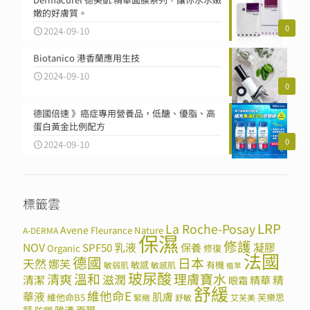
嫩的好膚質。
0
2024-09-10
Biotanico 港香蘭應用生技
2024-09-10
0
德國倍速 》癌症專用營養品，低醣、優脂、高
蛋白黃金比例配方
0
2024-09-10
標籤雲
LRP
La Roche-Posay
Avene
Fleurance Nature
A-DERMA
保濕
修護
NOV
SPF50
乳液
保養
凝膠
Organic
修復
法國
德國
日本
天然
娜芙
敏感
有機
敏弱肌
敏感肌
植萃
玻尿酸
溫和
理膚寶水
清爽
滋潤
清潔
精華
精
眼霜
舒緩
維他命E
華液
肌膚
維他命B5
芙樂思
緊緻
舒敏
艾芙美