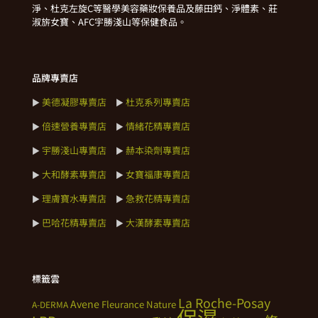
淨、杜克左旋C等醫學美容藥妝保養品及藤田鈣、淨體素、莊
淑旂女寶、AFC宇勝淺山等保健食品。
品牌專賣店
美德凝膠專賣店
杜克系列專賣店
►
►
倍速營養專賣店
情緒花精專賣店
►
►
宇勝淺山專賣店
赫本染劑專賣店
►
►
大和酵素專賣店
女寶福康專賣店
►
►
理膚寶水專賣店
急救花精專賣店
►
►
巴哈花精專賣店
大漢酵素專賣店
►
►
標籤雲
La Roche-Posay
Avene
Fleurance Nature
A-DERMA
保濕