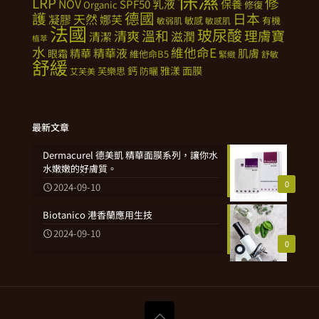
修
LRP
NOV
SPF50
乳液
保養
Organic
修復
德國
護
日本
天然
凝膠
娜芙
敏感
有機
敏弱肌
敏感肌
法國
玻尿酸
溫和
理膚寶
清爽
滋潤
清潔
植萃
水
維他命E
精華
精華液
肌膚
眼霜
維他命B5
緊緻
舒敏
舒緩
鈣
雅漾
面膜
芙樂思
防曬
艾芙美
最新文章
Dermacurel 德美凱 精華面膜系列，讓你水
水嫩嫩的好膚質。
0
2024-09-10
Biotanico 港香蘭應用生技
2024-09-10
0