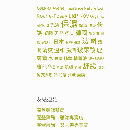
La
Avene
Fleurance Nature
A-DERMA
LRP
Roche-Posay
NOV
Organic
保濕
修
SPF50
乳液
保養
修復
德國
護
天然
凝膠
娜芙
敏
敏弱肌
法國
日本
清
感
有機
敏感肌
植萃
玻尿酸
溫和
理
清爽
滋潤
潔
膚寶水
精華
精華液
眼霜
維他命B5
舒緩
維他命E
肌膚
緊緻
舒敏
艾芙
鈣
雅漾
面膜
芙樂思
防曬
美
友站連結
麗登藥師藥局
麗登藥局 – 雅漾專賣店
麗登藥局 – 艾芙美專賣店