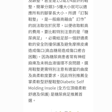
及蹠墊，甚至是1/2或3/4設計的鞋
墊，簡單分類3~5種大小就可以適
應所有的腳掌長大小。所謂「訂製
鞋墊」，是一般廠商藉由”訂作”
的說法取信於民眾，以便收取較高
的費用。要比較特別注意的是「糖
尿病足」，必需給足部一個舒適柔
軟的安全防撞保護及避免摩擦皮膚
造成傷口(高血糖易造成傷口癒合
困難)。因為糖尿病患者常有神經
麻痺及未稍血液循環不良問題，選
用鞋墊更需特別注意有適當的曲度
及高柔軟度要求，因此特別推薦全
掌柔軟型舒壓鞋墊Diabetic Self
Molding Insole (全方位頂級柔軟
舒適及保護) 是糖尿病足推薦首
選。