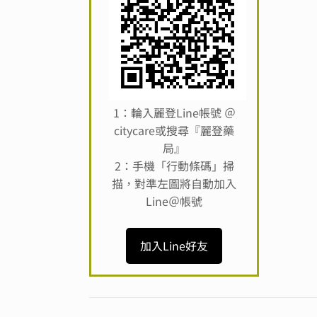
1：輪入麗登Line帳號 ＠
citycare或搜尋『麗登藥
局』
2：手機「行動條碼」掃
描，對準左圖將自動加入
Line＠帳號
加入Line好友