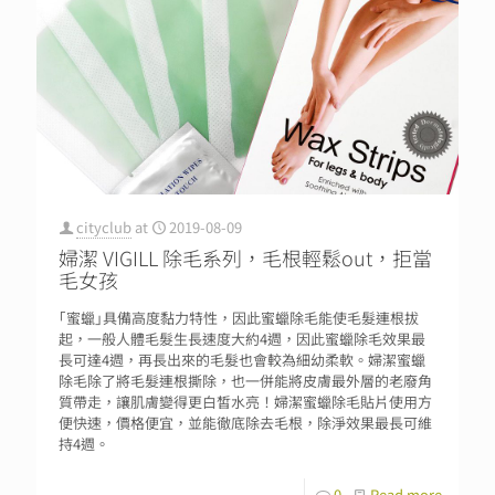
cityclub
at
2019-08-09
婦潔 VIGILL 除毛系列，毛根輕鬆out，拒當
毛女孩
｢蜜蠟｣具備高度黏力特性，因此蜜蠟除毛能使毛髮連根拔
起，一般人體毛髮生長速度大約4週，因此蜜蠟除毛效果最
長可達4週，再長出來的毛髮也會較為細幼柔軟。婦潔蜜蠟
除毛除了將毛髮連根撕除，也一併能將皮膚最外層的老廢角
質帶走，讓肌膚變得更白皙水亮！婦潔蜜蠟除毛貼片使用方
便快速，價格便宜，並能徹底除去毛根，除淨效果最長可維
持4週。
0
Read more