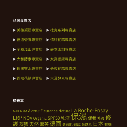
品牌專賣店
美德凝膠專賣店
杜克系列專賣店
►
►
倍速營養專賣店
情緒花精專賣店
►
►
宇勝淺山專賣店
赫本染劑專賣店
►
►
大和酵素專賣店
女寶福康專賣店
►
►
理膚寶水專賣店
急救花精專賣店
►
►
巴哈花精專賣店
大漢酵素專賣店
►
►
標籤雲
La Roche-Posay
Avene
Fleurance Nature
A-DERMA
保濕
修
LRP
NOV
SPF50
乳液
保養
Organic
修復
德國
護
日本
天然
凝膠
娜芙
敏感
有機
敏弱肌
敏感肌