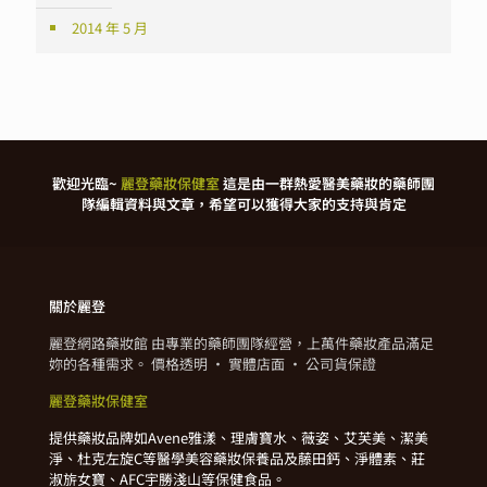
2014 年 5 月
歡迎光臨~
麗登藥妝保健室
這是由一群熱愛醫美藥妝的藥師團
隊編輯資料與文章，希望可以獲得大家的支持與肯定
關於麗登
麗登網路藥妝館 由專業的藥師團隊經營，上萬件藥妝產品滿足
妳的各種需求。 價格透明 · 實體店面 · 公司貨保證
麗登藥妝保健室
提供藥妝品牌如Avene雅漾、理膚寶水、薇姿、艾芙美、潔美
淨、杜克左旋C等醫學美容藥妝保養品及藤田鈣、淨體素、莊
淑旂女寶、AFC宇勝淺山等保健食品。