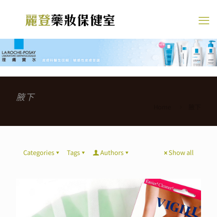
腋下
Home
腋下
Categories
Tags
Authors
Show all