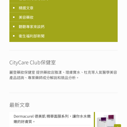
精選文章
美容藥妝
聽聽專家來談鈣
衛生福利部新聞
CityCare Club保健室
麗登藥妝保健室 提供藥妝店雅漾、理膚寶水、杜克等人氣醫學美容
產品諮詢、專業藥師成分解說和競品分析。
最新文章
Dermacurel 德美凱 精華面膜系列，讓你水水嫩
嫩的好膚質。