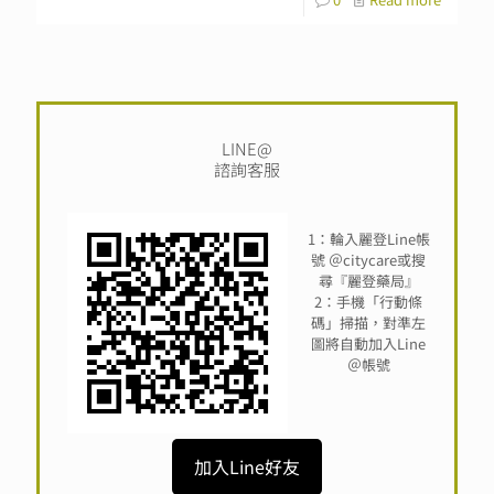
LINE@
諮詢客服
1：輪入麗登Line帳
號 ＠citycare或搜
尋『麗登藥局』
2：手機「行動條
碼」掃描，對準左
圖將自動加入Line
＠帳號
加入Line好友