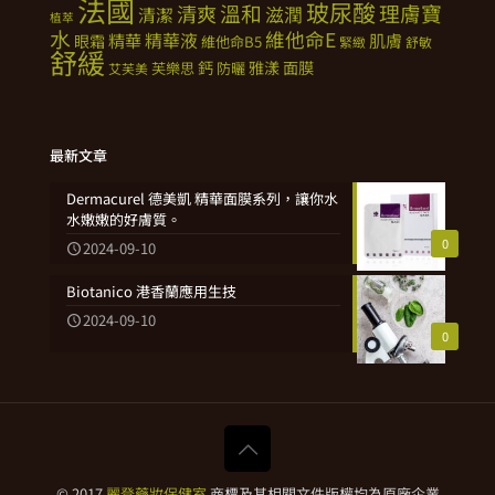
法國
玻尿酸
溫和
理膚寶
清爽
滋潤
清潔
植萃
水
維他命E
精華
精華液
肌膚
眼霜
維他命B5
緊緻
舒敏
舒緩
鈣
雅漾
面膜
芙樂思
防曬
艾芙美
最新文章
Dermacurel 德美凱 精華面膜系列，讓你水
水嫩嫩的好膚質。
0
2024-09-10
Biotanico 港香蘭應用生技
2024-09-10
0
© 2017
麗登藥妝保健室
商標及其相關文件版權均為原廠企業