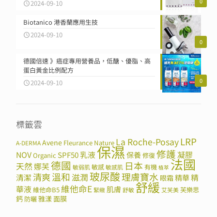
0
2024-09-10
Biotanico 港香蘭應用生技
2024-09-10
0
德國倍速 》癌症專用營養品，低醣、優脂、高
蛋白黃金比例配方
0
2024-09-10
標籤雲
LRP
La Roche-Posay
Avene
Fleurance Nature
A-DERMA
保濕
修護
NOV
SPF50
乳液
保養
凝膠
Organic
修復
法國
德國
日本
天然
娜芙
敏感
有機
敏弱肌
敏感肌
植萃
玻尿酸
溫和
理膚寶水
清爽
滋潤
清潔
精華
精
眼霜
舒緩
維他命E
華液
肌膚
維他命B5
芙樂思
緊緻
舒敏
艾芙美
鈣
雅漾
面膜
防曬