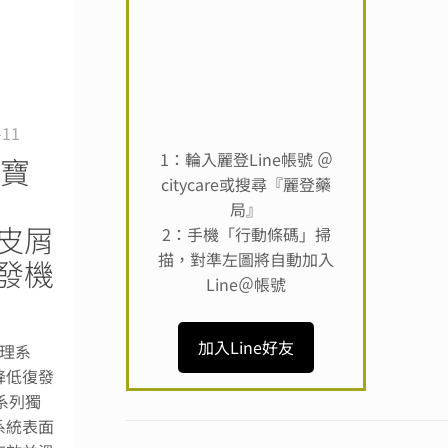
-11
1：輪入麗登Line帳號 ＠
膚寶
citycare或搜尋『麗登藥
系
局』
皮屑
2：手機「行動條碼」掃
描，對準左圖將自動加入
發機
Line＠帳號
加入Line好友
調理系
降低復發
理系列獨
系統表面