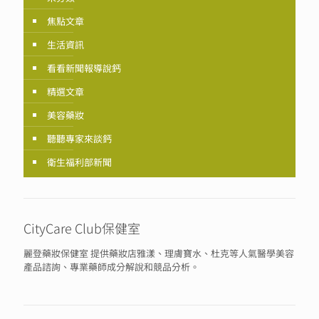
焦點文章
生活資訊
看看新聞報導說鈣
精選文章
美容藥妝
聽聽專家來談鈣
衛生福利部新聞
CityCare Club保健室
麗登藥妝保健室 提供藥妝店雅漾、理膚寶水、杜克等人氣醫學美容
產品諮詢、專業藥師成分解說和競品分析。