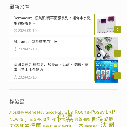
最新文章
Dermacurel 德美凱 精華面膜系列，讓你水水嫩
嫩的好膚質。
0
2024-09-10
Biotanico 港香蘭應用生技
2024-09-10
0
德國倍速 》癌症專用營養品，低醣、優脂、高
蛋白黃金比例配方
0
2024-09-10
標籤雲
LRP
La Roche-Posay
Avene
Fleurance Nature
A-DERMA
保濕
修護
NOV
SPF50
乳液
保養
凝膠
Organic
修復
法國
德國
日本
天然
娜芙
敏感
有機
敏弱肌
敏感肌
植萃