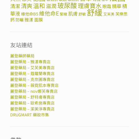
玻尿酸
溫和
理膚寶水
清爽
滋潤
清潔
精華
精
眼霜
舒緩
維他命E
華液
肌膚
維他命B5
芙樂思
緊緻
舒敏
艾芙美
鈣
雅漾
面膜
防曬
友站連結
麗登藥師藥局
麗登藥局 – 雅漾專賣店
麗登藥局 – 艾芙美專賣店
麗登藥局 – 蔻蘿蘭專賣店
麗登藥局 – 克奈圃專賣店
麗登藥局 – 薇霓肌本專賣店
麗登藥局 – nov娜芙專賣店
麗登藥局 – 舒特膚專賣店
麗登藥局 – 歐希施專賣店
麗登藥局 – 潔美淨專賣店
DRUGMART 藥妝市集