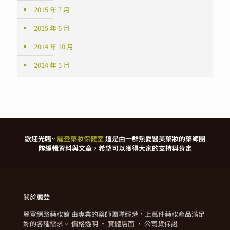
2015 年 7 月
2015 年 6 月
2014 年 10 月
2014 年 5 月
歡迎光臨~
麗登藥妝保健室
這是由一群熱愛醫美藥妝的藥師團
隊編輯資料與文章，希望可以獲得大家的支持與肯定
關於麗登
麗登網路藥妝館 由專業的藥師團隊經營，上萬件藥妝產品滿足
妳的各種需求。 價格透明 · 實體店面 · 公司貨保證