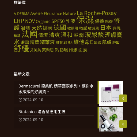
標籤雲
La Roche-Posay
Avene
Fleurance Nature
A-DERMA
保濕
修
LRP
NOV
SPF50
乳液
保養
Organic
修復
德國
護
日本
天然
凝膠
娜芙
敏感
有機
敏弱肌
敏感肌
法國
玻尿酸
溫和
理膚寶
清爽
滋潤
清潔
植萃
水
維他命E
精華
精華液
肌膚
眼霜
維他命B5
緊緻
舒敏
舒緩
鈣
雅漾
面膜
芙樂思
防曬
艾芙美
最新文章
Dermacurel 德美凱 精華面膜系列，讓你水
水嫩嫩的好膚質。
0
2024-09-10
Biotanico 港香蘭應用生技
2024-09-10
0