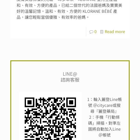
和、有效、方便的產品，已給二個世代的法國爸媽及寶寶美
好的溫馨記憶。溫和、有效、方便的 KLORANE BÉBÉ 產
品，讓您輕鬆當個優雅、有效率的爸媽。
0
Read more
LINE@
諮詢客服
1：輪入麗登Line帳
號 ＠citycare或搜
尋『麗登藥局』
2：手機「行動條
碼」掃描，對準左
圖將自動加入Line
＠帳號