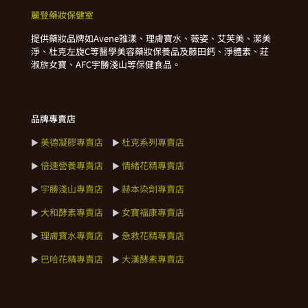
麗登藥妝保健室
提供藥妝品牌如Avene雅漾、理膚寶水、薇姿、艾芙美、潔美
淨、杜克左旋C等醫學美容藥妝保養品及藤田鈣、淨體素、莊
淑旂女寶、AFC宇勝淺山等保健食品。
品牌專賣店
美德凝膠專賣店
杜克系列專賣店
►
►
倍速營養專賣店
情緒花精專賣店
►
►
宇勝淺山專賣店
赫本染劑專賣店
►
►
大和酵素專賣店
女寶福康專賣店
►
►
理膚寶水專賣店
急救花精專賣店
►
►
巴哈花精專賣店
大漢酵素專賣店
►
►